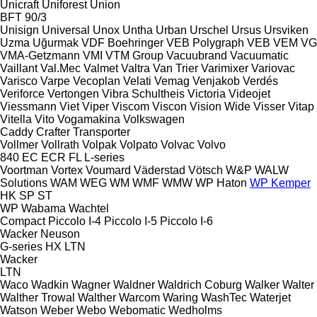
Unicraft
Uniforest
Union
BFT 90/3
Unisign
Universal
Unox
Untha
Urban
Urschel
Ursus
Ursviken
Uzma
Uğurmak
VDF Boehringer
VEB Polygraph
VEB
VEM
VG
VMA-Getzmann
VMI
VTM Group
Vacuubrand
Vacuumatic
Vaillant
Val.Mec
Valmet
Valtra
Van Trier
Varimixer
Variovac
Varisco
Varpe
Vecoplan
Velati
Vemag
Venjakob
Verdés
Veriforce
Vertongen
Vibra Schultheis
Victoria
Videojet
Viessmann
Viet
Viper
Viscom
Viscon
Vision Wide
Visser
Vitap
Vitella
Vito
Vogamakina
Volkswagen
Caddy
Crafter
Transporter
Vollmer
Vollrath
Volpak
Volpato
Volvac
Volvo
840
EC
ECR
FL
L-series
Voortman
Vortex
Voumard
Väderstad
Vötsch
W&P
WALW
Solutions
WAM
WEG
WM
WMF
WMW
WP Haton
WP Kemper
HK
SP
ST
WP
Wabama
Wachtel
Compact
Piccolo I-4
Piccolo I-5
Piccolo I-6
Wacker Neuson
G-series
HX
LTN
Wacker
LTN
Waco
Wadkin
Wagner
Waldner
Waldrich Coburg
Walker
Walter
Walther Trowal
Walther
Warcom
Waring
WashTec
Waterjet
Watson
Weber
Webo
Webomatic
Wedholms