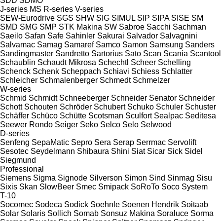
SDD
SDMO
J-series
MS
R-series
V-series
SEW-Eurodrive
SGS
SHW
SIG
SIMUL
SIP
SIPA
SISE
SM
SMD
SMG
SMP
STK Makina
SW
Sabroe
Sacchi
Sachman
Saeilo
Safan
Safe
Sahinler
Sakurai
Salvador
Salvagnini
Salvamac
Samag
Samaref
Samco
Samon
Samsung
Sanders
Sandingmaster
Sandretto
Sartorius
Sato
Scan
Scania
Scantool
Schaublin
Schaudt Mikrosa
Schechtl
Scheer
Schelling
Schenck
Schenk
Scheppach
Schiavi
Schiess
Schlatter
Schleicher
Schmalenberger
Schmedt
Schmelzer
W-series
Schmid
Schmidt
Schneeberger
Schneider Senator
Schneider
Schott
Schouten
Schröder
Schubert
Schuko
Schuler
Schuster
Schäffer
Schüco
Schütte
Scotsman
Sculfort
Sealpac
Seditesa
Seewer Rondo
Seiger
Seko
Selco
Selo
Selwood
D-series
Senfeng
SepaMatic
Sepro
Sera
Serap
Serrmac
Servolift
Sesotec
Seydelmann
Shibaura
Shini
Siat
Sicar
Sick
Sidel
Siegmund
Professional
Siemens
Sigma
Signode
Silverson
Simon
Sind
Sinmag
Sisu
Sixis
Skan
SlowBeer
Smec
Smipack
SoRoTo
Soco System
T-10
Socomec
Sodeca
Sodick
Soehnle
Soenen Hendrik
Soitaab
Solar
Solaris
Sollich
Somab
Sonsuz Makina
Soraluce
Sorma