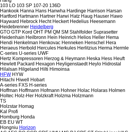
Hang
103 LO
103 SP
107-20
136D
Hankook
Hanna
Hans
Hanwha
Hardinge
Harrison
Harsan
Hartford
Hartmann
Hartner
Harwi
Hatz
Haug
Hauser
Hawo
Hayward
Hebrock
Hecht
Heckert
Hedelius
Heesemann
Heidebrenner
Heidelberg
GTO
GTP
Kord
OHT
PM
QM
SM
Stahlfolder
Suprasetter
Heidenhain
Heilbronn
Hein
Heinrich
Helios
Heller
Hema
Hendi
Henkelman
Henkovac
Henneken
Henschel
Hera
Heraeus
Herbold
Hercules
Herkules
Herlitzius
Herma
Hermle
C-series
U-series
UWF
Hertz Kompressoren
Herzog & Heymann
Heska
Hess
Heuft
Hewlett Packard
Hexagon
Heyligenstaedt
Heylo
Hidrostal
Hilalsan
Hilgeland
Hilti
Himoinsa
HFW
HYW
Hitachi
Hiwell
Hobart
A-series
FXS
H-series
Hoffman
Hoffmann
Hofmann
Hohner
Holac
Holaras
Holmen
Holtec
Holz-Her
Holzkraft
Holzma
Holzmann
TS
Holzstar
Homag
Kal
Profi
Homburg
Honda
EB
EU
WT
Hongniu
Horizon