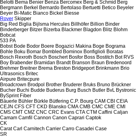
Belotti
Bema
Benier
Benza
Bercomex
Berg & Schmid
Berg
Bergmann
Berkel
Bernardo
Bertolaso
Bertuetti
Betico
Beyeler
Beyer
Bi-Matic
Bianco
Bickel
Biesse
Rover
Skipper
Big Red
Biglia
Bijlsma Hercules
Billhöfer
Billion
Binder
Binderberger
Bitzer
Bizerba
Blackmer
Blagdon
Blitz
Blohm
Bobcat
533
PA
Bobst
Bode
Bodor
Boere
Bogazici Makina
Boge
Bograma
Bohle
Boku
Bomar
Bombled
Bominox
Bonfiglioli
Boratas
Bosch Rexroth
Bosch
Boschert
Bosfor
Boss
Bostitch
Bot RVS
Boy
Brabender
Bramidan
Brandt
Branson
Braun
Bredenoord
Brehmer
Breitner
Brema
Breston
Bridgeport
Brinkmann
Brio
Ultrasonics
Britec
Airpure
Britecpure
Broadcrown
Brodpol
Brother
Bruderer
Bruks
Bruno
Brückner
Bucher
Buchi
Budde
Buderus
Burg
Busch
Butler
BvL
Bystronic
BySprint Fiber
Bäuerle
Bühler
Bürkle
Bütfering
C.P. Bourg
CAM
CBI
CEIA
CEJN
CFS
CFT
CKD Blansko
CMA
CMB
CMC
CME
CMI
CMS
CMT
CMZ
CNC
CRC Evans
CTA
CTM
Caffini
Caljan
Camam
Camfil
Cannon
Canon
Caprari
Captok
CK
Carat
Carl
Carnitech
Carrier
Carro
Casadei
Case
SR