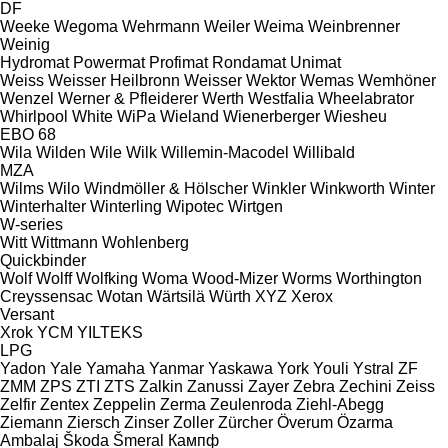
DF
Weeke
Wegoma
Wehrmann
Weiler
Weima
Weinbrenner
Weinig
Hydromat
Powermat
Profimat
Rondamat
Unimat
Weiss
Weisser Heilbronn
Weisser
Wektor
Wemas
Wemhöner
Wenzel
Werner & Pfleiderer
Werth
Westfalia
Wheelabrator
Whirlpool
White
WiPa
Wieland
Wienerberger
Wiesheu
EBO 68
Wila
Wilden
Wile
Wilk
Willemin-Macodel
Willibald
MZA
Wilms
Wilo
Windmöller & Hölscher
Winkler
Winkworth
Winter
Winterhalter
Winterling
Wipotec
Wirtgen
W-series
Witt
Wittmann
Wohlenberg
Quickbinder
Wolf
Wolff
Wolfking
Woma
Wood-Mizer
Worms
Worthington
Creyssensac
Wotan
Wärtsilä
Würth
XYZ
Xerox
Versant
Xrok
YCM
YILTEKS
LPG
Yadon
Yale
Yamaha
Yanmar
Yaskawa
York
Youli
Ystral
ZF
ZMM
ZPS
ZTI
ZTS
Zalkin
Zanussi
Zayer
Zebra
Zechini
Zeiss
Zelfir
Zentex
Zeppelin
Zerma
Zeulenroda
Ziehl-Abegg
Ziemann
Ziersch
Zinser
Zoller
Zürcher
Överum
Özarma
Ambalaj
Škoda
Šmeral
Кампф