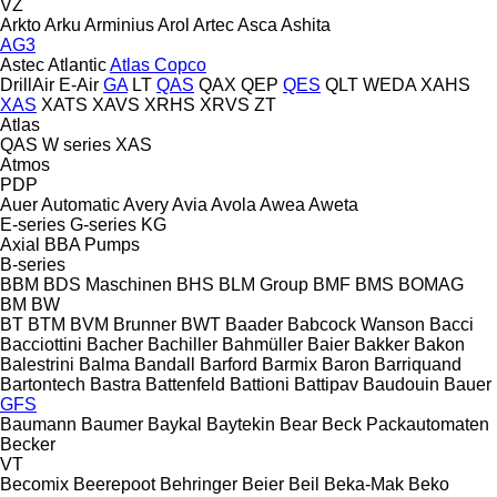
VZ
Arkto
Arku
Arminius
Arol
Artec
Asca
Ashita
AG3
Astec
Atlantic
Atlas Copco
DrillAir
E-Air
GA
LT
QAS
QAX
QEP
QES
QLT
WEDA
XAHS
XAS
XATS
XAVS
XRHS
XRVS
ZT
Atlas
QAS
W series
XAS
Atmos
PDP
Auer
Automatic
Avery
Avia
Avola
Awea
Aweta
E-series
G-series
KG
Axial
BBA Pumps
B-series
BBM
BDS Maschinen
BHS
BLM Group
BMF
BMS
BOMAG
BM
BW
BT
BTM
BVM Brunner
BWT
Baader
Babcock Wanson
Bacci
Bacciottini
Bacher
Bachiller
Bahmüller
Baier
Bakker
Bakon
Balestrini
Balma
Bandall
Barford
Barmix
Baron
Barriquand
Bartontech
Bastra
Battenfeld
Battioni
Battipav
Baudouin
Bauer
GFS
Baumann
Baumer
Baykal
Baytekin
Bear
Beck Packautomaten
Becker
VT
Becomix
Beerepoot
Behringer
Beier
Beil
Beka-Mak
Beko