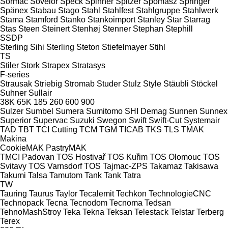
Sormac
Sovelor
Speck
Spinner
Spitzer
Spomasz
Springer
Spänex
Stabau
Stago
Stahl
Stahlfest
Stahlgruppe
Stahlwerk
Stama
Stamford
Stanko
Stankoimport
Stanley
Star
Starrag
Stas
Steen
Steinert
Stenhøj
Stenner
Stephan
Stephill
SSDP
Sterling Sihi
Sterling
Steton
Stiefelmayer
Stihl
TS
Stiler
Stork
Strapex
Stratasys
F-series
Strausak
Striebig
Stromab
Studer
Stulz
Style
Stäubli
Stöckel
Suhner
Sullair
38K
65K
185
260
600
900
Sulzer
Sumbel
Sumera
Sumitomo SHI Demag
Sunnen
Sunnex
Superior
Supervac
Suzuki
Swegon
Swift
Swift-Cut
Systemair
TAD
TBT
TCI Cutting
TCM
TGM
TICAB
TKS
TLS
TMAK
Makina
CookieMAK
PastryMAK
TMCI Padovan
TOS Hostivař
TOS Kuřim
TOS Olomouc
TOS
Svitavy
TOS Varnsdorf
TOS
Tajmac-ZPS
Takamaz
Takisawa
Takumi
Talsa
Tamutom
Tank
Tank
Tatra
TW
Tauring
Taurus
Taylor
Tecalemit
Techkon
TechnologieCNC
Technopack
Tecna
Tecnodom
Tecnoma
Tedsan
TehnoMashStroy
Teka
Tekna
Teksan
Telestack
Telstar
Terberg
Terex