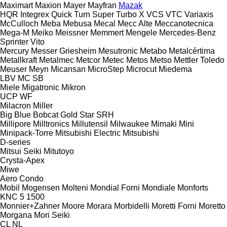
Maximart
Maxion
Mayer
Mayfran
Mazak
HQR
Integrex
Quick Turn
Super Turbo X
VCS
VTC
Variaxis
McCulloch
Meba
Mebusa
Mecal
Mecc Alte
Meccanotecnica
Mega-M
Meiko
Meissner
Memmert
Mengele
Mercedes-Benz
Sprinter
Vito
Mercury
Messer Griesheim
Mesutronic
Metabo
Metalcértima
Metallkraft
Metalmec
Metcor
Metec
Metos
Metso
Mettler Toledo
Meuser
Meyn
Micansan
MicroStep
Microcut
Miedema
LBV
MC
SB
Miele
Migatronic
Mikron
UCP
WF
Milacron
Miller
Big Blue
Bobcat
Gold Star
SRH
Millipore
Milltronics
Millutensil
Milwaukee
Mimaki
Mini
Minipack-Torre
Mitsubishi Electric
Mitsubishi
D-series
Mitsui Seiki
Mitutoyo
Crysta-Apex
Miwe
Aero
Condo
Mobil
Mogensen
Molteni
Mondial Forni
Mondiale
Monforts
KNC 5 1500
Monnier+Zahner
Moore
Morara
Morbidelli
Moretti Forni
Moretto
Morgana
Mori Seiki
CL
NL