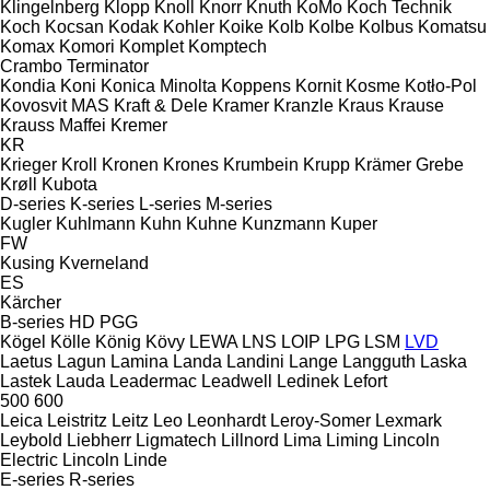
Klingelnberg
Klopp
Knoll
Knorr
Knuth
KoMo
Koch Technik
Koch
Kocsan
Kodak
Kohler
Koike
Kolb
Kolbe
Kolbus
Komatsu
Komax
Komori
Komplet
Komptech
Crambo
Terminator
Kondia
Koni
Konica Minolta
Koppens
Kornit
Kosme
Kotło-Pol
Kovosvit MAS
Kraft & Dele
Kramer
Kranzle
Kraus
Krause
Krauss Maffei
Kremer
KR
Krieger
Kroll
Kronen
Krones
Krumbein
Krupp
Krämer Grebe
Krøll
Kubota
D-series
K-series
L-series
M-series
Kugler
Kuhlmann
Kuhn
Kuhne
Kunzmann
Kuper
FW
Kusing
Kverneland
ES
Kärcher
B-series
HD
PGG
Kögel
Kölle
König
Kövy
LEWA
LNS
LOIP
LPG
LSM
LVD
Laetus
Lagun
Lamina
Landa
Landini
Lange
Langguth
Laska
Lastek
Lauda
Leadermac
Leadwell
Ledinek
Lefort
500
600
Leica
Leistritz
Leitz
Leo
Leonhardt
Leroy-Somer
Lexmark
Leybold
Liebherr
Ligmatech
Lillnord
Lima
Liming
Lincoln
Electric
Lincoln
Linde
E-series
R-series