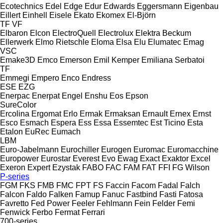
Ecotechnics
Edel
Edge
Edur
Edwards
Eggersmann
Eigenbau
Eillert
Einhell
Eisele
Ekato
Ekomex
El-Björn
TF
VF
Elbaron
Elcon
ElectroQuell
Electrolux
Elektra Beckum
Ellerwerk
Elmo Rietschle
Eloma
Elsa
Elu
Elumatec
Emag
VSC
Emake3D
Emco
Emerson
Emil Kemper
Emiliana Serbatoi
TF
Emmegi
Empero
Enco
Endress
ESE
EZG
Enerpac
Enerpat
Engel
Enshu
Eos
Epson
SureColor
Ercolina
Ergomat
Erlo
Ermak
Ermaksan
Ernault
Ernex
Ernst
Esco
Esmach
Espera
Ess
Essa
Essemtec
Est Ticino
Esta
Etalon
EuRec
Eumach
LBM
Euro-Jabelmann
Eurochiller
Eurogen
Euromac
Euromacchine
Europower
Eurostar
Everest
Evo
Ewag
Exact
Exaktor
Excel
Exeron
Expert
Ezystak
FABO
FAC
FAM
FAT
FFI
FG Wilson
P-series
FGM
FKS
FMB
FMC
FPT
FS
Faccin
Facom
Fadal
Falch
Falcon
Faldo
Falken
Famup
Fanuc
Fastbind
Fasti
Fatosa
Favretto
Fed Power
Feeler
Fehlmann
Fein
Felder
Femi
Fenwick
Ferbo
Fermat
Ferrari
700-series