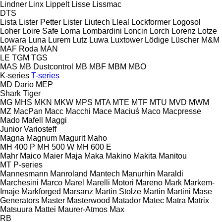
Lindner
Linx
Lippelt
Lisse
Lissmac
DTS
Lista
Lister Petter
Lister
Liutech
Lleal
Lockformer
Logosol
Loher
Loire Safe
Loma
Lombardini
Loncin
Lorch
Lorenz
Lotze
Lowara
Luna
Lurem
Lutz
Luwa
Luxtower
Lödige
Lüscher
M&M
MAF Roda
MAN
LE
TGM
TGS
MAS
MB Dustcontrol
MB
MBF
MBM
MBO
K-series
T-series
MD Dario
MEP
Shark
Tiger
MG
MHS
MKN
MKW
MPS
MTA
MTE
MTF
MTU
MVD
MWM
MZ
MacPan
Macc
Macchi
Mace
Maciuś
Maco
Macpresse
Mado
Mafell
Maggi
Junior
Variosteff
Magna
Magnum
Magurit
Maho
MH 400 P
MH 500 W
MH 600 E
Mahr
Maico
Maier
Maja
Maka
Makino
Makita
Manitou
MT
P-series
Mannesmann
Manroland
Mantech
Manurhin
Maraldi
Marchesini
Marco
Marel
Marelli Motori
Mareno
Mark
Markem-
Imaje
Markforged
Marsanz
Martin Stolze
Martin
Martini
Mase
Generators
Master
Masterwood
Matador
Matec
Matra
Matrix
Matsuura
Mattei
Maurer-Atmos
Max
RB