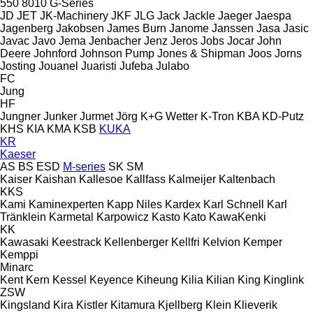
550
8010
G-Series
JD
JET
JK-Machinery
JKF
JLG
Jack
Jackle
Jaeger
Jaespa
Jagenberg
Jakobsen
James Burn
Janome
Janssen
Jasa
Jasic
Javac
Javo
Jema
Jenbacher
Jenz
Jeros
Jobs
Jocar
John
Deere
Johnford
Johnson Pump
Jones & Shipman
Joos
Jorns
Josting
Jouanel
Juaristi
Jufeba
Julabo
FC
Jung
HF
Jungner
Junker
Jurmet
Jörg
K+G Wetter
K-Tron
KBA
KD-Putz
KHS
KIA
KMA
KSB
KUKA
KR
Kaeser
AS
BS
ESD
M-series
SK
SM
Kaiser
Kaishan
Kallesoe
Kallfass
Kalmeijer
Kaltenbach
KKS
Kami
Kaminexperten
Kapp Niles
Kardex
Karl Schnell
Karl
Tränklein
Karmetal
Karpowicz
Kasto
Kato
KawaKenki
KK
Kawasaki
Keestrack
Kellenberger
Kellfri
Kelvion
Kemper
Kemppi
Minarc
Kent
Kern
Kessel
Keyence
Kiheung
Kilia
Kilian
King
Kinglink
ZSW
Kingsland
Kira
Kistler
Kitamura
Kjellberg
Klein
Klieverik