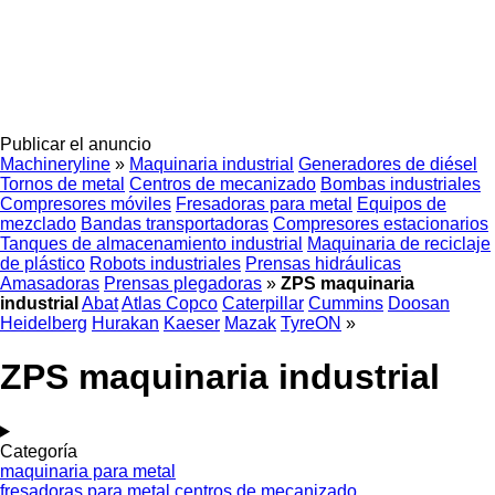
Publicar el anuncio
Machineryline
»
Maquinaria industrial
Generadores de diésel
Tornos de metal
Centros de mecanizado
Bombas industriales
Compresores móviles
Fresadoras para metal
Equipos de
mezclado
Bandas transportadoras
Compresores estacionarios
Tanques de almacenamiento industrial
Maquinaria de reciclaje
de plástico
Robots industriales
Prensas hidráulicas
Amasadoras
Prensas plegadoras
»
ZPS maquinaria
industrial
Abat
Atlas Copco
Caterpillar
Cummins
Doosan
Heidelberg
Hurakan
Kaeser
Mazak
TyreON
»
ZPS maquinaria industrial
Categoría
maquinaria para metal
fresadoras para metal
centros de mecanizado