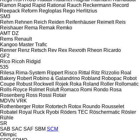
Ramon
Rapid
Rapid
Rational
Rauch
Reckermann
Record
Reepack
Reform
Regloplas
Rego Herlitzius
SM3
Rehm
Rehnen
Reich
Reiden
Reifenhäuser
Reimelt
Reis
Reishauer
Rema
Remak
Remko
AMT
DZ
Rems
Renault
Kangoo
Master
Trafic
Renner
Renz
Retsch
Rev
Rex
Rexroth
Rheon
Ricardo
GF2
Rico
Ricoh
Ridgid
535
Rilesa
Rima-System
Rippert
Risco
Rittal
Ritz
Rizzolio
Roal
Bakery
Robert
Robino & Galandrino
Robland
Robopac
Robot
Coupe
Robust
Rockwell
Rojek
Roka
Roland
Roller
Rollomatic
Rolls-Royce
Rolmet
Roluft
Romaco
Romi
Rondo
Rosa
Rosenberg
Ross
Rossi
Rotair
MDVN
VRK
Rothenberger
Rotor
Rotortech
Rotox
Roundo
Rousselet
Robatel
Royal
Ruck
Ryobi
Röders TEC
Röschermatic
Rösler
Rühle
SR
SAB
SAC
SAF
SBM
SCM
Olimpic