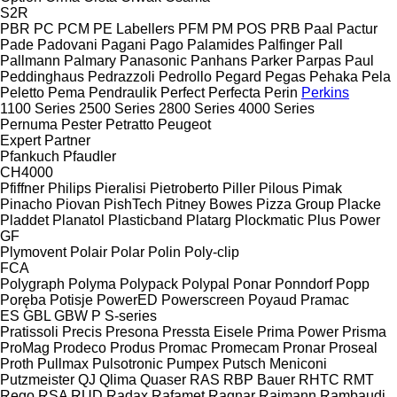
S2R
PBR
PC
PCM
PE Labellers
PFM
PM
POS
PRB
Paal
Pactur
Pade
Padovani
Pagani
Pago
Palamides
Palfinger
Pall
Pallmann
Palmary
Panasonic
Panhans
Parker
Parpas
Paul
Peddinghaus
Pedrazzoli
Pedrollo
Pegard
Pegas
Pehaka
Pela
Peletto
Pema
Pendraulik
Perfect
Perfecta
Perin
Perkins
1100 Series
2500 Series
2800 Series
4000 Series
Pernuma
Pester
Petratto
Peugeot
Expert
Partner
Pfankuch
Pfaudler
CH4000
Pfiffner
Philips
Pieralisi
Pietroberto
Piller
Pilous
Pimak
Pinacho
Piovan
PishTech
Pitney Bowes
Pizza Group
Placke
Pladdet
Planatol
Plasticband
Platarg
Plockmatic
Plus Power
GF
Plymovent
Polair
Polar
Polin
Poly-clip
FCA
Polygraph
Polyma
Polypack
Polypal
Ponar
Ponndorf
Popp
Poręba
Potisje
PowerED
Powerscreen
Poyaud
Pramac
ES
GBL
GBW
P
S-series
Pratissoli
Precis
Presona
Pressta Eisele
Prima Power
Prisma
ProMag
Prodeco
Produs
Promac
Promecam
Pronar
Proseal
Proth
Pullmax
Pulsotronic
Pumpex
Putsch Meniconi
Putzmeister
QJ
Qlima
Quaser
RAS
RBP Bauer
RHTC
RMT
Rego
RSA
RUD
Radax
Rafamet
Ragnar
Raimann
Rambaudi