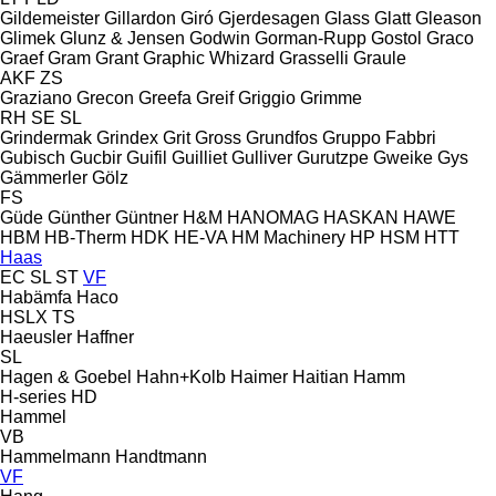
Gildemeister
Gillardon
Giró
Gjerdesagen
Glass
Glatt
Gleason
Glimek
Glunz & Jensen
Godwin
Gorman-Rupp
Gostol
Graco
Graef
Gram
Grant
Graphic Whizard
Grasselli
Graule
AKF
ZS
Graziano
Grecon
Greefa
Greif
Griggio
Grimme
RH
SE
SL
Grindermak
Grindex
Grit
Gross
Grundfos
Gruppo Fabbri
Gubisch
Gucbir
Guifil
Guilliet
Gulliver
Gurutzpe
Gweike
Gys
Gämmerler
Gölz
FS
Güde
Günther
Güntner
H&M
HANOMAG
HASKAN
HAWE
HBM
HB‑Therm
HDK
HE-VA
HM Machinery
HP
HSM
HTT
Haas
EC
SL
ST
VF
Habämfa
Haco
HSLX
TS
Haeusler
Haffner
SL
Hagen & Goebel
Hahn+Kolb
Haimer
Haitian
Hamm
H-series
HD
Hammel
VB
Hammelmann
Handtmann
VF