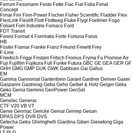
Ferrum
Fessmann
Festo
Fette
Fiac
Fiat
Fidia
Fimal
Concept
Fimar
Fini
Finn-Power
Fischer
Fisher Scientific
Fladder
Flex
FlexLink
Flexlift
Flott
Flottweg
Fluke
Flygt
Foellmer
Fogo
Foliant
Fom Industrie
Fomaco
Ford
FDT
Transit
Forest
Format 4
Formlabs
Forte
Fortuna
Forus
HB
Foster
Framar
Franke
Franz
Freund
Frewitt
Frey
F-Line
Friedrich
Friggi
Fristam
Fritsch
Fronius
Fryma
Fu Promise Air
Fuji
Fujifilm
Fujikura
Full
Funke
Futura
GBC
GE
GEA
GER
GF
GHH
GMG
GMP
GUK
GWK
Gabbiani
Gai
Gallus
EM
Gamma
Gannomat
Gantenbein
Garant
Gardner Denver
Gaser
Gasparini
Gastrorag
Geba
Geho
Geibel & Hotz
Geiger
Geka
Geko
Gema
Geminis
GenPower
GenSet
MCM
Genelec
Generac
CTF
V20
VB
VT
Genie
Genmac
Gericke
Gernal
Gernep
Gesan
DPAS
DPS
DVR
DVS
Getecha
Getra
Ghiringhelli
Giardina
Giben
Gieseking
Giga
Power
LT
PLD