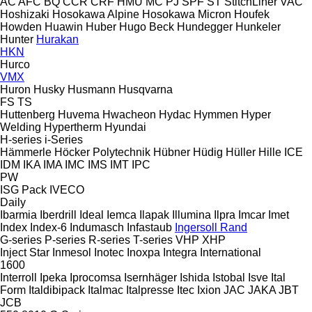
AC
AFC
BQ
CCR
CRF
HMU
MC
PJ
SPF
ST
StitchLiner
VAC
Hoshizaki
Hosokawa Alpine
Hosokawa Micron
Houfek
Howden
Huawin
Huber
Hugo Beck
Hundegger
Hunkeler
Hunter
Hurakan
HKN
Hurco
VMX
Huron
Husky
Husmann
Husqvarna
FS
TS
Huttenberg
Huvema
Hwacheon
Hydac
Hymmen
Hyper
Welding
Hypertherm
Hyundai
H-series
i-Series
Hämmerle
Höcker Polytechnik
Hübner
Hüdig
Hüller Hille
ICE
IDM
IKA
IMA
IMC
IMS
IMT
IPC
PW
ISG Pack
IVECO
Daily
Ibarmia
Iberdrill
Ideal
Iemca
Ilapak
Illumina
Ilpra
Imcar
Imet
Index
Index-6
Indumasch
Infastaub
Ingersoll Rand
G-series
P-series
R-series
T-series
VHP
XHP
Inject Star
Inmesol
Inotec
Inoxpa
Integra
International
1600
Interroll
Ipeka
Iprocomsa
Isernhäger
Ishida
Istobal
Isve
Ital
Form
Italdibipack
Italmac
Italpresse
Itec
Ixion
JAC
JAKA
JBT
JCB