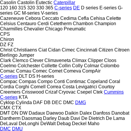
Casolin
Castolin Eutectic
Caterpillar
120
160
315
320
330
365
C-series
DE
D series
E-series
G-
series
GC
M-series
V-series
Cazeneuve
Cebora
Ceccato
Cedima
Cefla
Cehisa
Celette
Celsius
Centauro
Cerdi
Cetetherm
Chambon
Champion
Charmilles
Chevalier
Chicago Pneumatic
CPS
Chiron
DZ
FZ
Christ
Christiaens
Ciat
Cidan
Cimec
Cincinnati
Citizen
Citroen
Berlingo
Jumper
Clark
Clemco
Clever
Climaveneta
Climax
Clipper
Cloos
Coelmo
Colchester
Collette
Collin
Colly
Colmar
Colombo
Comac
Comau
Comec
Comet
Comeva
CompAir
C-series
DLT
DS
H-series
Compac
Compas
Compo
Conti
Contimac
Copeland
Coral
Cordia
Corghi
Cornell
Correa
Costa Levigatrici
Courtoy
Creemers
Crisswood
Crizaf
Cryovac
Csepel
Ctek
Cummins
C-series
KTA
Cyklop
Cylinda
DAF
DB
DEC
DMC
DMG
CMX
CTX
DMT
DN
DW
Dadaux
Daewoo
Daikin
Dalex
Danfoss
Danobat
Dantherm
Daosmaq
Darley
Daub
Davi
De Dietrich
De Lama
DeLaval
DeLonghi
DeWalt
Debag
Deckel Maho
DMC
DMU