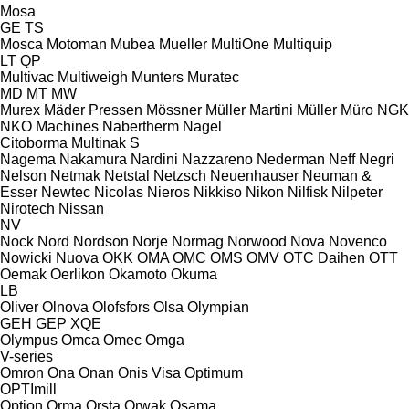
Mosa
GE
TS
Mosca
Motoman
Mubea
Mueller
MultiOne
Multiquip
LT
QP
Multivac
Multiweigh
Munters
Muratec
MD
MT
MW
Murex
Mäder Pressen
Mössner
Müller Martini
Müller
Müro
NGK
NKO Machines
Nabertherm
Nagel
Citoborma
Multinak S
Nagema
Nakamura
Nardini
Nazzareno
Nederman
Neff
Negri
Nelson
Netmak
Netstal
Netzsch
Neuenhauser
Neuman &
Esser
Newtec
Nicolas
Nieros
Nikkiso
Nikon
Nilfisk
Nilpeter
Nirotech
Nissan
NV
Nock
Nord
Nordson
Norje
Normag
Norwood
Nova
Novenco
Nowicki
Nuova
OKK
OMA
OMC
OMS
OMV
OTC Daihen
OTT
Oemak
Oerlikon
Okamoto
Okuma
LB
Oliver
Olnova
Olofsfors
Olsa
Olympian
GEH
GEP
XQE
Olympus
Omca
Omec
Omga
V-series
Omron
Ona
Onan
Onis Visa
Optimum
OPTImill
Option
Orma
Orsta
Orwak
Osama