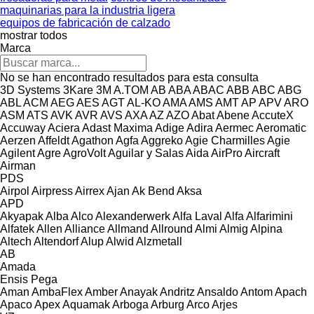
maquinarias para la industria ligera
equipos de fabricación de calzado
mostrar todos
Marca
No se han encontrado resultados para esta consulta
3D Systems
3Kare
3M
A.TOM
AB
ABA
ABAC
ABB
ABC
ABG
ABL
ACM
AEG
AES
AGT
AL-KO
AMA
AMS
AMT
AP
APV
ARO
ASM
ATS
AVK
AVR
AVS
AXA
AZ
AZO
Abat
Abene
AccuteX
Accuway
Aciera
Adast Maxima
Adige
Adira
Aermec
Aeromatic
Aerzen
Affeldt
Agathon
Agfa
Aggreko
Agie Charmilles
Agie
Agilent
Agre
AgroVolt
Aguilar y Salas
Aida
AirPro
Aircraft
Airman
PDS
Airpol
Airpress
Airrex
Ajan
Ak Bend
Aksa
APD
Akyapak
Alba
Alco
Alexanderwerk
Alfa Laval
Alfa
Alfarimini
Alfatek
Allen
Alliance
Allmand
Allround
Almi
Almig
Alpina
Altech
Altendorf
Alup
Alwid
Alzmetall
AB
Amada
Ensis
Pega
Aman
AmbaFlex
Amber
Anayak
Andritz
Ansaldo
Antom
Apach
Apaco
Apex
Aquamak
Arboga
Arburg
Arco
Arjes