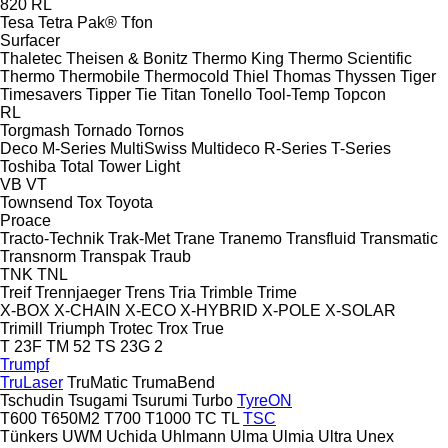
820
RL
Tesa
Tetra Pak®
Tfon
Surfacer
Thaletec
Theisen & Bonitz
Thermo King
Thermo Scientific
Thermo
Thermobile
Thermocold
Thiel
Thomas
Thyssen
Tiger
Timesavers
Tipper Tie
Titan
Tonello
Tool-Temp
Topcon
RL
Torgmash
Tornado
Tornos
Deco
M-Series
MultiSwiss
Multideco
R-Series
T-Series
Toshiba
Total
Tower Light
VB
VT
Townsend
Tox
Toyota
Proace
Tracto-Technik
Trak-Met
Trane
Tranemo
Transfluid
Transmatic
Transnorm
Transpak
Traub
TNK
TNL
Treif
Trennjaeger
Trens
Tria
Trimble
Trime
X-BOX
X-CHAIN
X-ECO
X-HYBRID
X-POLE
X-SOLAR
Trimill
Triumph
Trotec
Trox
True
T 23F
TM 52
TS 23G 2
Trumpf
TruLaser
TruMatic
TrumaBend
Tschudin
Tsugami
Tsurumi
Turbo
TyreON
T600
T650M2
T700
T1000
TC
TL
TSC
Tünkers
UWM
Uchida
Uhlmann
Ulma
Ulmia
Ultra
Unex