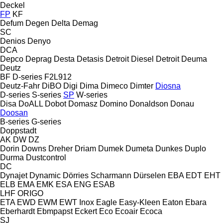
Deckel
FP
KF
Defum
Degen
Delta
Demag
SC
Denios
Denyo
DCA
Depco
Deprag
Desta
Detasis
Detroit Diesel
Detroit
Deuma
Deutz
BF
D-series
F2L912
Deutz-Fahr
DiBO
Digi
Dima
Dimeco
Dimter
Diosna
D-series
S-series
SP
W-series
Disa
DoALL
Dobot
Domasz
Domino
Donaldson
Donau
Doosan
B-series
G-series
Doppstadt
AK
DW
DZ
Dorin
Downs
Dreher
Driam
Dumek
Dumeta
Dunkes
Duplo
Durma
Dustcontrol
DC
Dynajet
Dynamic
Dörries Scharmann
Dürselen
EBA
EDT
EHT
ELB
EMA
EMK
ESA ENG
ESAB
LHF
ORIGO
ETA
EWD
EWM
EWT Inox
Eagle
Easy-Kleen
Eaton
Ebara
Eberhardt
Ebmpapst
Eckert
Eco
Ecoair
Ecoca
SJ