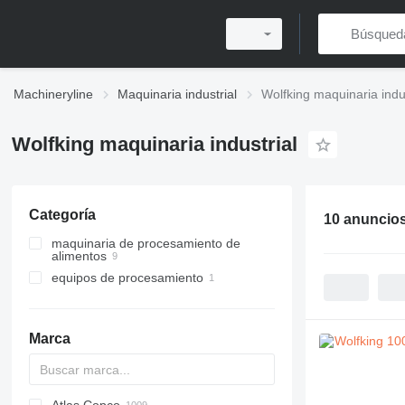
Machineryline
Maquinaria industrial
Wolfking maquinaria indus
Wolfking maquinaria industrial
Categoría
10 anuncio
maquinaria de procesamiento de
alimentos
equipos de procesamiento
equipos de procesamiento de
carne
equipos de mezclado
picadoras de carne
amasadoras de carne
Marca
cortadoras de carne congelada