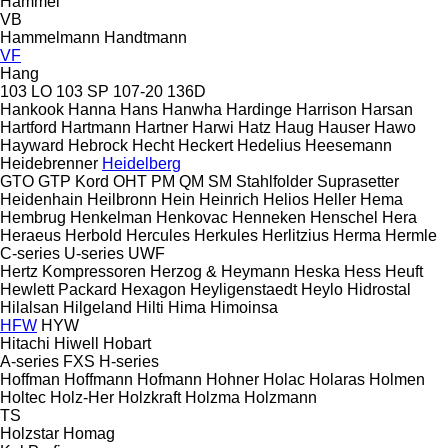
Hammel
VB
Hammelmann
Handtmann
VF
Hang
103 LO
103 SP
107-20
136D
Hankook
Hanna
Hans
Hanwha
Hardinge
Harrison
Harsan
Hartford
Hartmann
Hartner
Harwi
Hatz
Haug
Hauser
Hawo
Hayward
Hebrock
Hecht
Heckert
Hedelius
Heesemann
Heidebrenner
Heidelberg
GTO
GTP
Kord
OHT
PM
QM
SM
Stahlfolder
Suprasetter
Heidenhain
Heilbronn
Hein
Heinrich
Helios
Heller
Hema
Hembrug
Henkelman
Henkovac
Henneken
Henschel
Hera
Heraeus
Herbold
Hercules
Herkules
Herlitzius
Herma
Hermle
C-series
U-series
UWF
Hertz Kompressoren
Herzog & Heymann
Heska
Hess
Heuft
Hewlett Packard
Hexagon
Heyligenstaedt
Heylo
Hidrostal
Hilalsan
Hilgeland
Hilti
Hima
Himoinsa
HFW
HYW
Hitachi
Hiwell
Hobart
A-series
FXS
H-series
Hoffman
Hoffmann
Hofmann
Hohner
Holac
Holaras
Holmen
Holtec
Holz-Her
Holzkraft
Holzma
Holzmann
TS
Holzstar
Homag