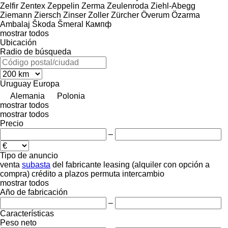
Zelfir
Zentex
Zeppelin
Zerma
Zeulenroda
Ziehl-Abegg
Ziemann
Ziersch
Zinser
Zoller
Zürcher
Överum
Özarma
Ambalaj
Škoda
Šmeral
Кампф
mostrar todos
Ubicación
Radio de búsqueda
Uruguay
Europa
Alemania
Polonia
mostrar todos
mostrar todos
Precio
–
Tipo de anuncio
venta
subasta
del fabricante
leasing (alquiler con opción a
compra)
crédito
a plazos
permuta
intercambio
mostrar todos
Año de fabricación
–
Características
Peso neto