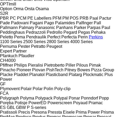
OPTImill
Option
Orma
Orsta
Osama
S2R
PBR
PC
PCM
PE Labellers
PFM
PM
POS
PRB
Paal
Pactur
Pade
Padovani
Pagani
Pago
Palamides
Palfinger
Pall
Pallmann
Palmary
Panasonic
Panhans
Parker
Parpas
Paul
Peddinghaus
Pedrazzoli
Pedrollo
Pegard
Pegas
Pehaka
Peletto
Pema
Pendraulik
Perfect
Perfecta
Perin
Perkins
1100 Series
2500 Series
2800 Series
4000 Series
Pernuma
Pester
Petratto
Peugeot
Expert
Partner
Pfankuch
Pfaudler
CH4000
Pfiffner
Philips
Pieralisi
Pietroberto
Piller
Pilous
Pimak
Pinacho
Pioneer
Piovan
PishTech
Pitney Bowes
Pizza Group
Placke
Pladdet
Planatol
Plasticband
Platarg
Plockmatic
Plus
Power
GF
Plymovent
Polair
Polar
Polin
Poly-clip
FCA
Polygraph
Polyma
Polypack
Polypal
Ponar
Ponndorf
Popp
Poręba
Potisje
PowerED
Powerscreen
Poyaud
Pramac
ES
GBL
GBW
P
S-series
Pratissoli
Precis
Presona
Pressta Eisele
Prima Power
Prisma
ProMag
Prodeco
Produs
Promac
Promecam
Pronar
Proseal