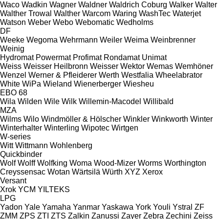
Waco
Wadkin
Wagner
Waldner
Waldrich Coburg
Walker
Walter
Walther Trowal
Walther
Warcom
Waring
WashTec
Waterjet
Watson
Weber
Webo
Webomatic
Wedholms
DF
Weeke
Wegoma
Wehrmann
Weiler
Weima
Weinbrenner
Weinig
Hydromat
Powermat
Profimat
Rondamat
Unimat
Weiss
Weisser Heilbronn
Weisser
Wektor
Wemas
Wemhöner
Wenzel
Werner & Pfleiderer
Werth
Westfalia
Wheelabrator
White
WiPa
Wieland
Wienerberger
Wiesheu
EBO 68
Wila
Wilden
Wile
Wilk
Willemin-Macodel
Willibald
MZA
Wilms
Wilo
Windmöller & Hölscher
Winkler
Winkworth
Winter
Winterhalter
Winterling
Wipotec
Wirtgen
W-series
Witt
Wittmann
Wohlenberg
Quickbinder
Wolf
Wolff
Wolfking
Woma
Wood-Mizer
Worms
Worthington
Creyssensac
Wotan
Wärtsilä
Würth
XYZ
Xerox
Versant
Xrok
YCM
YILTEKS
LPG
Yadon
Yale
Yamaha
Yanmar
Yaskawa
York
Youli
Ystral
ZF
ZMM
ZPS
ZTI
ZTS
Zalkin
Zanussi
Zayer
Zebra
Zechini
Zeiss