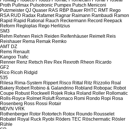
Proth
Pullmax
Pulsotronic
Pumpex
Putsch Meniconi
Putzmeister
QJ
Quaser
RAS
RBP Bauer
RHTC
RMT Rego
RSA
RUD
Radax
Rafamet
Ragnar
Raimann
Rambaudi
Ramon
Rapid
Rapid
Rational
Rauch
Reckermann
Record
Reepack
Reform
Regloplas
Rego Herlitzius
SM3
Rehm
Rehnen
Reich
Reiden
Reifenhäuser
Reimelt
Reis
Reishauer
Rema
Remak
Remko
AMT
DZ
Rems
Renault
Kangoo
Trafic
Renner
Renz
Retsch
Rev
Rex
Rexroth
Rheon
Ricardo
GF2
Rico
Ricoh
Ridgid
535
Rilesa
Rima-System
Rippert
Risco
Rittal
Ritz
Rizzolio
Roal
Bakery
Robert
Robino & Galandrino
Robland
Robopac
Robot
Coupe
Robust
Rockwell
Rojek
Roka
Roland
Roller
Rollomatic
Rolls-Royce
Rolmet
Roluft
Romaco
Romi
Rondo
Ropi
Rosa
Rosenberg
Ross
Rossi
Rotair
MDVN
VRK
Rothenberger
Rotor
Rotortech
Rotox
Roundo
Rousselet
Robatel
Royal
Ruck
Ryobi
Röders TEC
Röschermatic
Rösler
Rühle