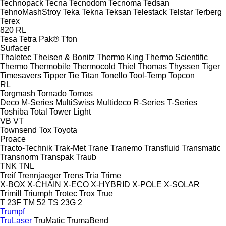
Technopack
Tecna
Tecnodom
Tecnoma
Tedsan
TehnoMashStroy
Teka
Tekna
Teksan
Telestack
Telstar
Terberg
Terex
820
RL
Tesa
Tetra Pak®
Tfon
Surfacer
Thaletec
Theisen & Bonitz
Thermo King
Thermo Scientific
Thermo
Thermobile
Thermocold
Thiel
Thomas
Thyssen
Tiger
Timesavers
Tipper Tie
Titan
Tonello
Tool-Temp
Topcon
RL
Torgmash
Tornado
Tornos
Deco
M-Series
MultiSwiss
Multideco
R-Series
T-Series
Toshiba
Total
Tower Light
VB
VT
Townsend
Tox
Toyota
Proace
Tracto-Technik
Trak-Met
Trane
Tranemo
Transfluid
Transmatic
Transnorm
Transpak
Traub
TNK
TNL
Treif
Trennjaeger
Trens
Tria
Trime
X-BOX
X-CHAIN
X-ECO
X-HYBRID
X-POLE
X-SOLAR
Trimill
Triumph
Trotec
Trox
True
T 23F
TM 52
TS 23G 2
Trumpf
TruLaser
TruMatic
TrumaBend