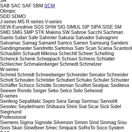
SR
SAB
SAC
SAF
SBM
SCM
Olimpic
SDD
SDMO
J-series
MS
R-series
V-series
SEW-Eurodrive
SGS
SHW
SIG
SIMUL
SIP
SIPA
SISE
SM
SMD
SMG
SMP
STK Makina
SW
Sabroe
Sacchi
Sachman
Saeilo
Safan
Safe
Sahinler
Sakurai
Salvador
Salvagnini
Salvamac
Samag
Samaref
Samco
Samon
Samsung
Sanders
Sandingmaster
Sandretto
Sartorius
Sato
Scan
Scania
Scantool
Schaublin
Schaudt Mikrosa
Schechtl
Scheer
Schelling
Schenck
Schenk
Scheppach
Schiavi
Schiess
Schlatter
Schleicher
Schmalenberger
Schmedt
Schmelzer
W-series
Schmid
Schmidt
Schneeberger
Schneider Senator
Schneider
Schott
Schouten
Schröder
Schubert
Schuko
Schuler
Schuster
Schäffer
Schüco
Schütte
Scotsman
Sculfort
Sealpac
Seditesa
Seewer Rondo
Seiger
Seko
Selco
Selo
Selwood
D-series
Senfeng
SepaMatic
Sepro
Sera
Serap
Serrmac
Servolift
Sesotec
Seydelmann
Shibaura
Shini
Siat
Sicar
Sick
Sidel
Siegmund
Professional
Siemens
Sigma
Signode
Silverson
Simon
Sind
Sinmag
Sisu
Sixis
Skan
SlowBeer
Smec
Smipack
SoRoTo
Soco System