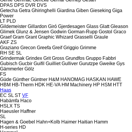
DPAS
DPS
DVR
DVS
Getecha
Getra
Ghiringhelli
Giardina
Giben
Gieseking
Giga
Power
LT
PLD
Gildemeister
Gillardon
Giró
Gjerdesagen
Glass
Glatt
Gleason
Glimek
Glunz & Jensen
Godwin
Gorman-Rupp
Gostol
Graco
Graef
Gram
Grant
Graphic Whizard
Grasselli
Graule
AKF
ZS
Graziano
Grecon
Greefa
Greif
Griggio
Grimme
RH
SE
SL
Grindermak
Grindex
Grit
Gross
Grundfos
Gruppo Fabbri
Gubisch
Gucbir
Guifil
Guilliet
Gulliver
Gurutzpe
Gweike
Gys
Gämmerler
Gölz
FS
Güde
Günther
Güntner
H&M
HANOMAG
HASKAN
HAWE
HBM
HB‑Therm
HDK
HE-VA
HM Machinery
HP
HSM
HTT
Haas
EC
SL
ST
VF
Habämfa
Haco
HSLX
TS
Haeusler
Haffner
SL
Hagen & Goebel
Hahn+Kolb
Haimer
Haitian
Hamm
H-series
HD