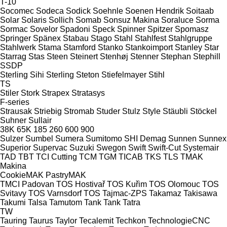
T-10
Socomec
Sodeca
Sodick
Soehnle
Soenen Hendrik
Soitaab
Solar
Solaris
Sollich
Somab
Sonsuz Makina
Soraluce
Sorma
Sormac
Sovelor
Spadoni
Speck
Spinner
Spitzer
Spomasz
Springer
Spänex
Stabau
Stago
Stahl
Stahlfest
Stahlgruppe
Stahlwerk
Stama
Stamford
Stanko
Stankoimport
Stanley
Star
Starrag
Stas
Steen
Steinert
Stenhøj
Stenner
Stephan
Stephill
SSDP
Sterling Sihi
Sterling
Steton
Stiefelmayer
Stihl
TS
Stiler
Stork
Strapex
Stratasys
F-series
Strausak
Striebig
Stromab
Studer
Stulz
Style
Stäubli
Stöckel
Suhner
Sullair
38K
65K
185
260
600
900
Sulzer
Sumbel
Sumera
Sumitomo SHI Demag
Sunnen
Sunnex
Superior
Supervac
Suzuki
Swegon
Swift
Swift-Cut
Systemair
TAD
TBT
TCI Cutting
TCM
TGM
TICAB
TKS
TLS
TMAK
Makina
CookieMAK
PastryMAK
TMCI Padovan
TOS Hostivař
TOS Kuřim
TOS Olomouc
TOS
Svitavy
TOS Varnsdorf
TOS
Tajmac-ZPS
Takamaz
Takisawa
Takumi
Talsa
Tamutom
Tank
Tank
Tatra
TW
Tauring
Taurus
Taylor
Tecalemit
Techkon
TechnologieCNC