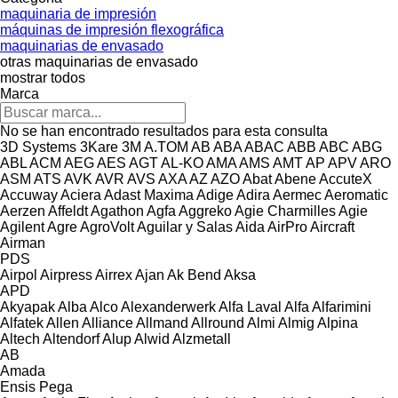
maquinaria de impresión
máquinas de impresión flexográfica
maquinarias de envasado
otras maquinarias de envasado
mostrar todos
Marca
No se han encontrado resultados para esta consulta
3D Systems
3Kare
3M
A.TOM
AB
ABA
ABAC
ABB
ABC
ABG
ABL
ACM
AEG
AES
AGT
AL-KO
AMA
AMS
AMT
AP
APV
ARO
ASM
ATS
AVK
AVR
AVS
AXA
AZ
AZO
Abat
Abene
AccuteX
Accuway
Aciera
Adast Maxima
Adige
Adira
Aermec
Aeromatic
Aerzen
Affeldt
Agathon
Agfa
Aggreko
Agie Charmilles
Agie
Agilent
Agre
AgroVolt
Aguilar y Salas
Aida
AirPro
Aircraft
Airman
PDS
Airpol
Airpress
Airrex
Ajan
Ak Bend
Aksa
APD
Akyapak
Alba
Alco
Alexanderwerk
Alfa Laval
Alfa
Alfarimini
Alfatek
Allen
Alliance
Allmand
Allround
Almi
Almig
Alpina
Altech
Altendorf
Alup
Alwid
Alzmetall
AB
Amada
Ensis
Pega