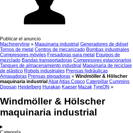
Publicar el anuncio
Machineryline
»
Maquinaria industrial
Generadores de diésel
Tornos de metal
Centros de mecanizado
Bombas industriales
Compresores móviles
Fresadoras para metal
Equipos de
mezclado
Bandas transportadoras
Compresores estacionarios
Tanques de almacenamiento industrial
Maquinaria de reciclaje
de plástico
Robots industriales
Prensas hidráulicas
Amasadoras
Prensas plegadoras
»
Windmöller & Hölscher
maquinaria industrial
Abat
Atlas Copco
Caterpillar
Cummins
Doosan
Heidelberg
Hurakan
Kaeser
Mazak
TyreON
»
Windmöller & Hölscher
maquinaria industrial
Categoría