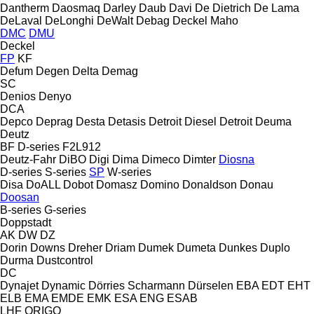
Dantherm
Daosmaq
Darley
Daub
Davi
De Dietrich
De Lama
DeLaval
DeLonghi
DeWalt
Debag
Deckel Maho
DMC
DMU
Deckel
FP
KF
Defum
Degen
Delta
Demag
SC
Denios
Denyo
DCA
Depco
Deprag
Desta
Detasis
Detroit Diesel
Detroit
Deuma
Deutz
BF
D-series
F2L912
Deutz-Fahr
DiBO
Digi
Dima
Dimeco
Dimter
Diosna
D-series
S-series
SP
W-series
Disa
DoALL
Dobot
Domasz
Domino
Donaldson
Donau
Doosan
B-series
G-series
Doppstadt
AK
DW
DZ
Dorin
Downs
Dreher
Driam
Dumek
Dumeta
Dunkes
Duplo
Durma
Dustcontrol
DC
Dynajet
Dynamic
Dörries Scharmann
Dürselen
EBA
EDT
EHT
ELB
EMA
EMDE
EMK
ESA ENG
ESAB
LHF
ORIGO