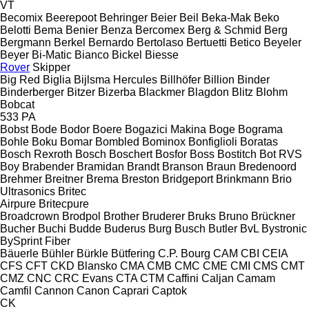
VT
Becomix
Beerepoot
Behringer
Beier
Beil
Beka-Mak
Beko
Belotti
Bema
Benier
Benza
Bercomex
Berg & Schmid
Berg
Bergmann
Berkel
Bernardo
Bertolaso
Bertuetti
Betico
Beyeler
Beyer
Bi-Matic
Bianco
Bickel
Biesse
Rover
Skipper
Big Red
Biglia
Bijlsma Hercules
Billhöfer
Billion
Binder
Binderberger
Bitzer
Bizerba
Blackmer
Blagdon
Blitz
Blohm
Bobcat
533
PA
Bobst
Bode
Bodor
Boere
Bogazici Makina
Boge
Bograma
Bohle
Boku
Bomar
Bombled
Bominox
Bonfiglioli
Boratas
Bosch Rexroth
Bosch
Boschert
Bosfor
Boss
Bostitch
Bot RVS
Boy
Brabender
Bramidan
Brandt
Branson
Braun
Bredenoord
Brehmer
Breitner
Brema
Breston
Bridgeport
Brinkmann
Brio
Ultrasonics
Britec
Airpure
Britecpure
Broadcrown
Brodpol
Brother
Bruderer
Bruks
Bruno
Brückner
Bucher
Buchi
Budde
Buderus
Burg
Busch
Butler
BvL
Bystronic
BySprint Fiber
Bäuerle
Bühler
Bürkle
Bütfering
C.P. Bourg
CAM
CBI
CEIA
CFS
CFT
CKD Blansko
CMA
CMB
CMC
CME
CMI
CMS
CMT
CMZ
CNC
CRC Evans
CTA
CTM
Caffini
Caljan
Camam
Camfil
Cannon
Canon
Caprari
Captok
CK