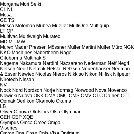
Morgana
Mori Seiki
CL
NL
Mosa
GE
TS
Mosca
Motoman
Mubea
Mueller
MultiOne
Multiquip
LT
QP
Multivac
Multiweigh
Muratec
MD
MT
MW
Murex
Mäder Pressen
Mössner
Müller Martini
Müller
Müro
NGK
NKO Machines
Nabertherm
Nagel
Citoborma
Multinak S
Nagema
Nakamura
Nardini
Nazzareno
Nederman
Neff
Negri
Nelson
Neolt
Netmak
Netstal
Netzsch
Neuenhauser
Neuman
& Esser
Newtec
Nicolas
Nieros
Nikkiso
Nikon
Nilfisk
Nilpeter
Nirotech
Nissan
NV
Nock
Nord
Nordson
Norje
Normag
Norwood
Nova
Novenco
Nowicki
Nuova
OKK
OMA
OMC
OMS
OMV
OTC Daihen
OTT
Oemak
Oerlikon
Okamoto
Okuma
LB
Oliver
Olnova
Olofsfors
Olsa
Olympian
GEH
GEP
XQE
Olympus
Omca
Omec
Omga
V-series
Omron
Ona
Onan
Onis Visa
Optimum