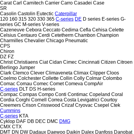
Carat
Carl
Carnitech
Carrier
Carro
Casadei
Case
SR
Casolin
Castolin Eutectic
Caterpillar
120
160
315
320
330
365
C-series
DE
D series
E-series
G-
series
GC
M-series
V-series
Cazeneuve
Cebora
Ceccato
Cedima
Cefla
Cehisa
Celette
Celsius
Centauro
Cerdi
Cetetherm
Chambon
Champion
Charmilles
Chevalier
Chicago Pneumatic
CPS
Chiron
DZ
FZ
Christ
Christiaens
Ciat
Cidan
Cimec
Cincinnati
Citizen
Citroen
Berlingo
Jumper
Clark
Clemco
Clever
Climaveneta
Climax
Clipper
Cloos
Coelmo
Colchester
Collette
Collin
Colly
Colmar
Colombo
Comac
Comau
Comec
Comet
Comeva
CompAir
C-series
DLT
DS
H-series
Compac
Compas
Compo
Conti
Contimac
Copeland
Coral
Cordia
Corghi
Cornell
Correa
Costa Levigatrici
Courtoy
Creemers
Crison
Crisswood
Crizaf
Cryovac
Csepel
Ctek
Cummins
C-series
KTA
Cyklop
DAF
DB
DEC
DMC
DMG
CMX
CTX
DMT
DN
DW
Dadaux
Daewoo
Daikin
Dalex
Danfoss
Danobat