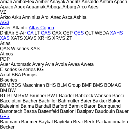
Aman
AmbaFlex
Amber
Anayak
Andritz
Ansaldo
Antom
Apach
Apaco
Apex
Aquamak
Arboga
Arburg
Arco
Arjes
VZ
Arkto
Arku
Arminius
Arol
Artec
Asca
Ashita
AG3
Astec
Atlantic
Atlas Copco
DrillAir
E-Air
GA
LT
QAS
QAX
QEP
QES
QLT
WEDA
XAHS
XAS
XATS
XAVS
XRHS
XRVS
ZT
Atlas
QAS
W series
XAS
Atmos
PDP
Auer
Automatic
Avery
Avia
Avola
Awea
Aweta
E-series
G-series
KG
Axial
BBA Pumps
B-series
BBM
BDS Maschinen
BHS
BLM Group
BMF
BMS
BOMAG
BM
BW
BT
BTM
BVM Brunner
BWT
Baader
Babcock Wanson
Bacci
Bacciottini
Bacher
Bachiller
Bahmüller
Baier
Bakker
Bakon
Balestrini
Balma
Bandall
Barford
Barmix
Baron
Barriquand
Bartontech
Bastra
Battenfeld
Battioni
Battipav
Baudouin
Bauer
GFS
Baumann
Baumer
Baykal
Baytekin
Bear
Beck Packautomaten
Becker