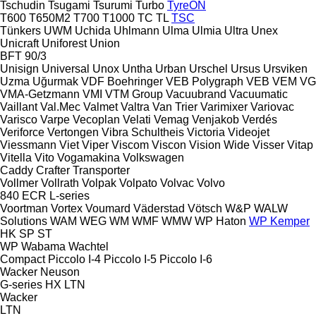
Tschudin
Tsugami
Tsurumi
Turbo
TyreON
T600
T650M2
T700
T1000
TC
TL
TSC
Tünkers
UWM
Uchida
Uhlmann
Ulma
Ulmia
Ultra
Unex
Unicraft
Uniforest
Union
BFT 90/3
Unisign
Universal
Unox
Untha
Urban
Urschel
Ursus
Ursviken
Uzma
Uğurmak
VDF Boehringer
VEB Polygraph
VEB
VEM
VG
VMA-Getzmann
VMI
VTM Group
Vacuubrand
Vacuumatic
Vaillant
Val.Mec
Valmet
Valtra
Van Trier
Varimixer
Variovac
Varisco
Varpe
Vecoplan
Velati
Vemag
Venjakob
Verdés
Veriforce
Vertongen
Vibra Schultheis
Victoria
Videojet
Viessmann
Viet
Viper
Viscom
Viscon
Vision Wide
Visser
Vitap
Vitella
Vito
Vogamakina
Volkswagen
Caddy
Crafter
Transporter
Vollmer
Vollrath
Volpak
Volpato
Volvac
Volvo
840
ECR
L-series
Voortman
Vortex
Voumard
Väderstad
Vötsch
W&P
WALW
Solutions
WAM
WEG
WM
WMF
WMW
WP Haton
WP Kemper
HK
SP
ST
WP
Wabama
Wachtel
Compact
Piccolo I-4
Piccolo I-5
Piccolo I-6
Wacker Neuson
G-series
HX
LTN
Wacker
LTN