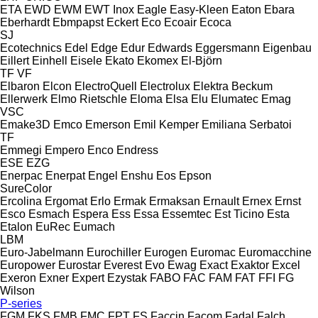
ETA
EWD
EWM
EWT Inox
Eagle
Easy-Kleen
Eaton
Ebara
Eberhardt
Ebmpapst
Eckert
Eco
Ecoair
Ecoca
SJ
Ecotechnics
Edel
Edge
Edur
Edwards
Eggersmann
Eigenbau
Eillert
Einhell
Eisele
Ekato
Ekomex
El-Björn
TF
VF
Elbaron
Elcon
ElectroQuell
Electrolux
Elektra Beckum
Ellerwerk
Elmo Rietschle
Eloma
Elsa
Elu
Elumatec
Emag
VSC
Emake3D
Emco
Emerson
Emil Kemper
Emiliana Serbatoi
TF
Emmegi
Empero
Enco
Endress
ESE
EZG
Enerpac
Enerpat
Engel
Enshu
Eos
Epson
SureColor
Ercolina
Ergomat
Erlo
Ermak
Ermaksan
Ernault
Ernex
Ernst
Esco
Esmach
Espera
Ess
Essa
Essemtec
Est Ticino
Esta
Etalon
EuRec
Eumach
LBM
Euro-Jabelmann
Eurochiller
Eurogen
Euromac
Euromacchine
Europower
Eurostar
Everest
Evo
Ewag
Exact
Exaktor
Excel
Exeron
Exner
Expert
Ezystak
FABO
FAC
FAM
FAT
FFI
FG
Wilson
P-series
FGM
FKS
FMB
FMC
FPT
FS
Faccin
Facom
Fadal
Falch