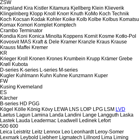
ZSW
Kingsland
Kira
Kistler
Kitamura
Kjellberg
Klein
Klieverik
Klingelnberg
Klopp
Knoll
Knorr
Knuth
KoMo
Koch Technik
Koch
Kocsan
Kodak
Kohler
Koike
Kolb
Kolbe
Kolbus
Komatsu
Komax
Komori
Komplet
Komptech
Crambo
Terminator
Kondia
Koni
Konica Minolta
Koppens
Kornit
Kosme
Kotło-Pol
Kovosvit MAS
Kraft & Dele
Kramer
Kranzle
Kraus
Krause
Krauss Maffei
Kremer
KR
Krieger
Kroll
Kronen
Krones
Krumbein
Krupp
Krämer Grebe
Krøll
Kubota
D-series
K-series
L-series
M-series
Kugler
Kuhlmann
Kuhn
Kuhne
Kunzmann
Kuper
FW
Kusing
Kverneland
ES
Kärcher
B-series
HD
PGG
Kögel
Kölle
König
Kövy
LEWA
LNS
LOIP
LPG
LSM
LVD
Laetus
Lagun
Lamina
Landa
Landini
Lange
Langguth
Laska
Lastek
Lauda
Leadermac
Leadwell
Ledinek
Lefort
500
600
Leica
Leistritz
Leitz
Lennox
Leo
Leonhardt
Leroy-Somer
Lexmark
Leybold
Liebherr
Ligmatech
Lillnord
Lima
Liming