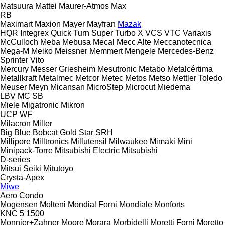
Matsuura
Mattei
Maurer-Atmos
Max
RB
Maximart
Maxion
Mayer
Mayfran
Mazak
HQR
Integrex
Quick Turn
Super Turbo X
VCS
VTC
Variaxis
McCulloch
Meba
Mebusa
Mecal
Mecc Alte
Meccanotecnica
Mega-M
Meiko
Meissner
Memmert
Mengele
Mercedes-Benz
Sprinter
Vito
Mercury
Messer Griesheim
Mesutronic
Metabo
Metalcértima
Metallkraft
Metalmec
Metcor
Metec
Metos
Metso
Mettler Toledo
Meuser
Meyn
Micansan
MicroStep
Microcut
Miedema
LBV
MC
SB
Miele
Migatronic
Mikron
UCP
WF
Milacron
Miller
Big Blue
Bobcat
Gold Star
SRH
Millipore
Milltronics
Millutensil
Milwaukee
Mimaki
Mini
Minipack-Torre
Mitsubishi Electric
Mitsubishi
D-series
Mitsui Seiki
Mitutoyo
Crysta-Apex
Miwe
Aero
Condo
Mogensen
Molteni
Mondial Forni
Mondiale
Monforts
KNC 5 1500
Monnier+Zahner
Moore
Morara
Morbidelli
Moretti Forni
Moretto