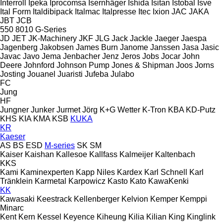
Interroll
Ipeka
Iprocomsa
Isernhäger
Ishida
Isitan
Istobal
Isve
Ital Form
Italdibipack
Italmac
Italpresse
Itec
Ixion
JAC
JAKA
JBT
JCB
550
8010
G-Series
JD
JET
JK-Machinery
JKF
JLG
Jack
Jackle
Jaeger
Jaespa
Jagenberg
Jakobsen
James Burn
Janome
Janssen
Jasa
Jasic
Javac
Javo
Jema
Jenbacher
Jenz
Jeros
Jobs
Jocar
John
Deere
Johnford
Johnson Pump
Jones & Shipman
Joos
Jorns
Josting
Jouanel
Juaristi
Jufeba
Julabo
FC
Jung
HF
Jungner
Junker
Jurmet
Jörg
K+G Wetter
K-Tron
KBA
KD-Putz
KHS
KIA
KMA
KSB
KUKA
KR
Kaeser
AS
BS
ESD
M-series
SK
SM
Kaiser
Kaishan
Kallesoe
Kallfass
Kalmeijer
Kaltenbach
KKS
Kami
Kaminexperten
Kapp Niles
Kardex
Karl Schnell
Karl
Tränklein
Karmetal
Karpowicz
Kasto
Kato
KawaKenki
KK
Kawasaki
Keestrack
Kellenberger
Kelvion
Kemper
Kemppi
Minarc
Kent
Kern
Kessel
Keyence
Kiheung
Kilia
Kilian
King
Kinglink