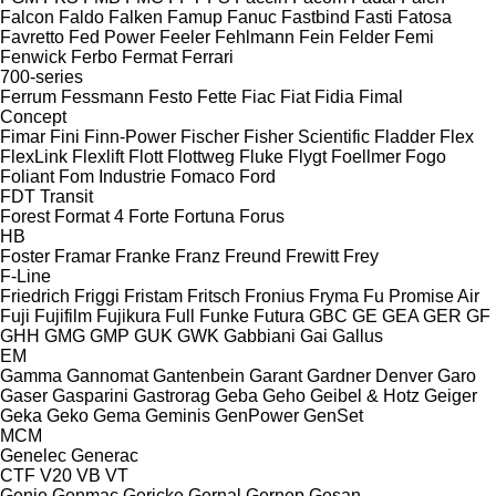
Falcon
Faldo
Falken
Famup
Fanuc
Fastbind
Fasti
Fatosa
Favretto
Fed Power
Feeler
Fehlmann
Fein
Felder
Femi
Fenwick
Ferbo
Fermat
Ferrari
700-series
Ferrum
Fessmann
Festo
Fette
Fiac
Fiat
Fidia
Fimal
Concept
Fimar
Fini
Finn-Power
Fischer
Fisher Scientific
Fladder
Flex
FlexLink
Flexlift
Flott
Flottweg
Fluke
Flygt
Foellmer
Fogo
Foliant
Fom Industrie
Fomaco
Ford
FDT
Transit
Forest
Format 4
Forte
Fortuna
Forus
HB
Foster
Framar
Franke
Franz
Freund
Frewitt
Frey
F-Line
Friedrich
Friggi
Fristam
Fritsch
Fronius
Fryma
Fu Promise Air
Fuji
Fujifilm
Fujikura
Full
Funke
Futura
GBC
GE
GEA
GER
GF
GHH
GMG
GMP
GUK
GWK
Gabbiani
Gai
Gallus
EM
Gamma
Gannomat
Gantenbein
Garant
Gardner Denver
Garo
Gaser
Gasparini
Gastrorag
Geba
Geho
Geibel & Hotz
Geiger
Geka
Geko
Gema
Geminis
GenPower
GenSet
MCM
Genelec
Generac
CTF
V20
VB
VT
Genie
Genmac
Gericke
Gernal
Gernep
Gesan