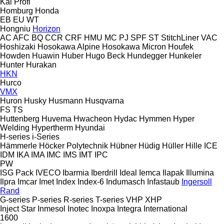
Kal
Profi
Homburg
Honda
EB
EU
WT
Hongniu
Horizon
AC
AFC
BQ
CCR
CRF
HMU
MC
PJ
SPF
ST
StitchLiner
VAC
Hoshizaki
Hosokawa Alpine
Hosokawa Micron
Houfek
Howden
Huawin
Huber
Hugo Beck
Hundegger
Hunkeler
Hunter
Hurakan
HKN
Hurco
VMX
Huron
Husky
Husmann
Husqvarna
FS
TS
Huttenberg
Huvema
Hwacheon
Hydac
Hymmen
Hyper
Welding
Hypertherm
Hyundai
H-series
i-Series
Hämmerle
Höcker Polytechnik
Hübner
Hüdig
Hüller Hille
ICE
IDM
IKA
IMA
IMC
IMS
IMT
IPC
PW
ISG Pack
IVECO
Ibarmia
Iberdrill
Ideal
Iemca
Ilapak
Illumina
Ilpra
Imcar
Imet
Index
Index-6
Indumasch
Infastaub
Ingersoll
Rand
G-series
P-series
R-series
T-series
VHP
XHP
Inject Star
Inmesol
Inotec
Inoxpa
Integra
International
1600