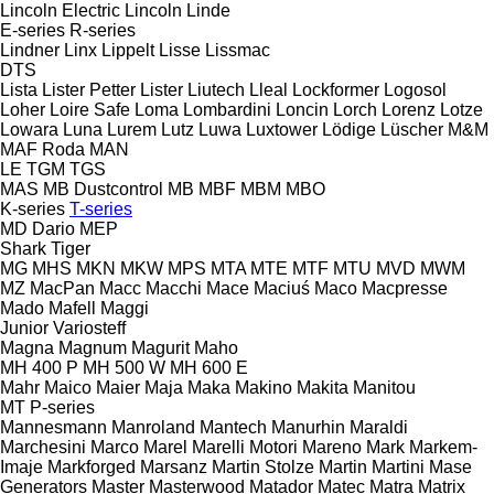
Lincoln Electric
Lincoln
Linde
E-series
R-series
Lindner
Linx
Lippelt
Lisse
Lissmac
DTS
Lista
Lister Petter
Lister
Liutech
Lleal
Lockformer
Logosol
Loher
Loire Safe
Loma
Lombardini
Loncin
Lorch
Lorenz
Lotze
Lowara
Luna
Lurem
Lutz
Luwa
Luxtower
Lödige
Lüscher
M&M
MAF Roda
MAN
LE
TGM
TGS
MAS
MB Dustcontrol
MB
MBF
MBM
MBO
K-series
T-series
MD Dario
MEP
Shark
Tiger
MG
MHS
MKN
MKW
MPS
MTA
MTE
MTF
MTU
MVD
MWM
MZ
MacPan
Macc
Macchi
Mace
Maciuś
Maco
Macpresse
Mado
Mafell
Maggi
Junior
Variosteff
Magna
Magnum
Magurit
Maho
MH 400 P
MH 500 W
MH 600 E
Mahr
Maico
Maier
Maja
Maka
Makino
Makita
Manitou
MT
P-series
Mannesmann
Manroland
Mantech
Manurhin
Maraldi
Marchesini
Marco
Marel
Marelli Motori
Mareno
Mark
Markem-
Imaje
Markforged
Marsanz
Martin Stolze
Martin
Martini
Mase
Generators
Master
Masterwood
Matador
Matec
Matra
Matrix