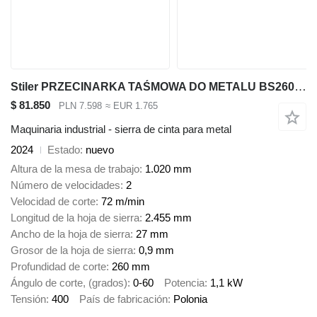
Stiler PRZECINARKA TAŚMOWA DO METALU BS260G 260 MM, METAL BANDSAW
$ 81.850
PLN 7.598
≈ EUR 1.765
Maquinaria industrial - sierra de cinta para metal
2024
Estado
nuevo
Altura de la mesa de trabajo
1.020 mm
Número de velocidades
2
Velocidad de corte
72 m/min
Longitud de la hoja de sierra
2.455 mm
Ancho de la hoja de sierra
27 mm
Grosor de la hoja de sierra
0,9 mm
Profundidad de corte
260 mm
Ángulo de corte, (grados)
0-60
Potencia
1,1 kW
Tensión
400
País de fabricación
Polonia