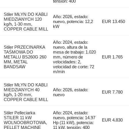
tensión: 400
Stiler MŁYN DO KABLI
Año: 2026, estado:
MIEDZIANYCH 120
nuevo, potencia: 12,2
EUR 13.450
kg/h, 1-30 mm,
kW
COPPER CABLE MILL
Año: 2024, estado:
Stiler PRZECINARKA
nuevo, altura de la
TAŚMOWA DO
mesa de trabajo: 1.020
METALU BS260G 260
mm, número de
EUR 1.765
MM, METAL
velocidades: 2,
BANDSAW
velocidad de corte: 72
m/min
Stiler MŁYN DO KABLI
MIEDZIANYCH 40
Año: 2026, estado:
EUR 7.780
kg/h, 1-20 mm,
nuevo
COPPER CABLE MILL
Stiler Pelleciarka
Año: 2024, estado:
STILER 11 kW
nuevo, potencia: 14.97
EUR 4.830
WOLNOOBROTOWA,
Hp (11 kW), potencia:
PELLET MACHINE
11 kW, tensión: 400