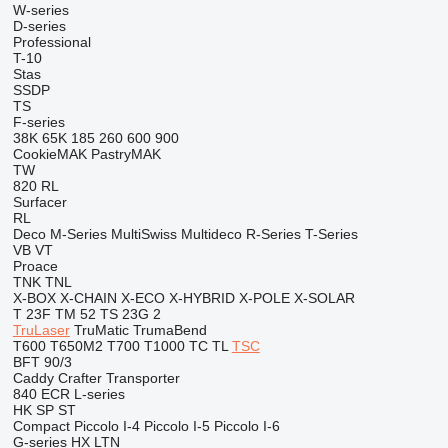
W-series
D-series
Professional
T-10
Stas
SSDP
TS
F-series
38K
65K
185
260
600
900
CookieMAK
PastryMAK
TW
820
RL
Surfacer
RL
Deco
M-Series
MultiSwiss
Multideco
R-Series
T-Series
VB
VT
Proace
TNK
TNL
X-BOX
X-CHAIN
X-ECO
X-HYBRID
X-POLE
X-SOLAR
T 23F
TM 52
TS 23G 2
TruLaser
TruMatic
TrumaBend
T600
T650M2
T700
T1000
TC
TL
TSC
BFT 90/3
Caddy
Crafter
Transporter
840
ECR
L-series
HK
SP
ST
Compact
Piccolo I-4
Piccolo I-5
Piccolo I-6
G-series
HX
LTN