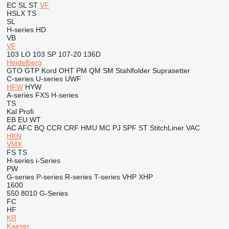
EC
SL
ST
VF
HSLX
TS
SL
H-series
HD
VB
VF
103 LO
103 SP
107-20
136D
Heidelberg
GTO
GTP
Kord
OHT
PM
QM
SM
Stahlfolder
Suprasetter
C-series
U-series
UWF
HFW
HYW
A-series
FXS
H-series
TS
Kal
Profi
EB
EU
WT
AC
AFC
BQ
CCR
CRF
HMU
MC
PJ
SPF
ST
StitchLiner
VAC
HKN
VMX
FS
TS
H-series
i-Series
PW
G-series
P-series
R-series
T-series
VHP
XHP
1600
550
8010
G-Series
FC
HF
KR
Kaeser