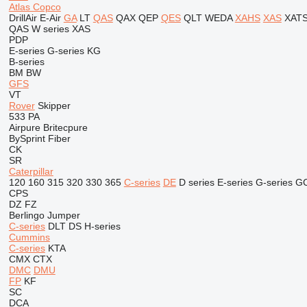
Atlas Copco
DrillAir
E-Air
GA
LT
QAS
QAX
QEP
QES
QLT
WEDA
XAHS
XAS
XAT
QAS
W series
XAS
PDP
E-series
G-series
KG
B-series
BM
BW
GFS
VT
Rover
Skipper
533
PA
Airpure
Britecpure
BySprint Fiber
CK
SR
Caterpillar
120
160
315
320
330
365
C-series
DE
D series
E-series
G-series
G
CPS
DZ
FZ
Berlingo
Jumper
C-series
DLT
DS
H-series
Cummins
C-series
KTA
CMX
CTX
DMC
DMU
FP
KF
SC
DCA