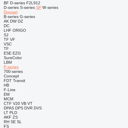
BF
D-series
F2L912
D-series
S-series
SP
W-series
Doosan
B-series
G-series
AK
DW
DZ
DC
LHF
ORIGO
SJ
TF
VF
VSC
TF
ESE
EZG
SureColor
LBM
P-series
700-series
Concept
FDT
Transit
HB
F-Line
EM
MCM
CTF
V20
VB
VT
DPAS
DPS
DVR
DVS
LT
PLD
AKF
ZS
RH
SE
SL
FS