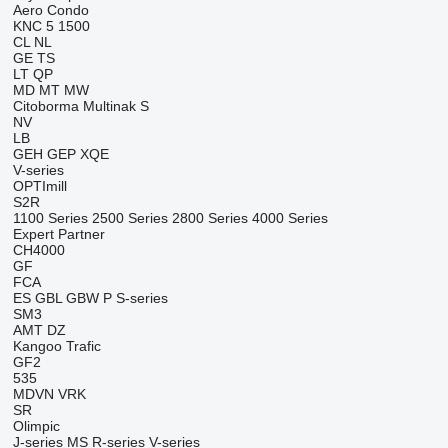
Aero
Condo
KNC 5 1500
CL
NL
GE
TS
LT
QP
MD
MT
MW
Citoborma
Multinak S
NV
LB
GEH
GEP
XQE
V-series
OPTImill
S2R
1100 Series
2500 Series
2800 Series
4000 Series
Expert
Partner
CH4000
GF
FCA
ES
GBL
GBW
P
S-series
SM3
AMT
DZ
Kangoo
Trafic
GF2
535
MDVN
VRK
SR
Olimpic
J-series
MS
R-series
V-series