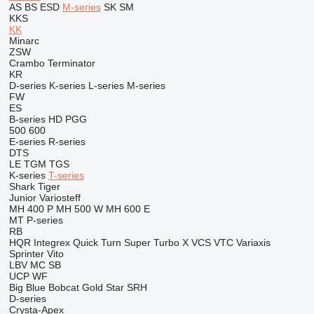
AS
BS
ESD
M-series
SK
SM
KKS
KK
Minarc
ZSW
Crambo
Terminator
KR
D-series
K-series
L-series
M-series
FW
ES
B-series
HD
PGG
500
600
E-series
R-series
DTS
LE
TGM
TGS
K-series
T-series
Shark
Tiger
Junior
Variosteff
MH 400 P
MH 500 W
MH 600 E
MT
P-series
RB
HQR
Integrex
Quick Turn
Super Turbo X
VCS
VTC
Variaxis
Sprinter
Vito
LBV
MC
SB
UCP
WF
Big Blue
Bobcat
Gold Star
SRH
D-series
Crysta-Apex