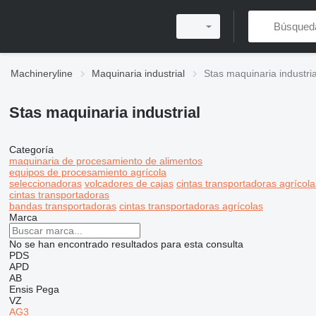
Machineryline
Maquinaria industrial
Stas maquinaria industria
Stas maquinaria industrial
Categoría
maquinaria de procesamiento de alimentos
equipos de procesamiento agrícola
seleccionadoras
volcadores de cajas
cintas transportadoras agrícola
cintas transportadoras
bandas transportadoras
cintas transportadoras agrícolas
Marca
No se han encontrado resultados para esta consulta
PDS
APD
AB
Ensis
Pega
VZ
AG3