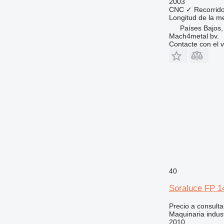
2003
CNC
✓
Recorrido
Longitud de la m
Países Bajos,
Mach4metal bv.
Contacte con el 
40
Soraluce FP 1
Precio a consulta
Maquinaria indust
2010