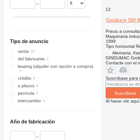
–
12
Soraluce SM 
Precio a consulta
Maquinaria indust
1999
Tipo de anuncio
Tipo
horizontal
Re
venta
Alemania, Kai
GINDUMAC Gm
del fabricante
Contacte con el 
leasing (alquiler con opción a compra)
Suscríbase para 
crédito
a plazos
Suscribirse
permuta
intercambio
Al hacer clic aq
Año de fabricación
–