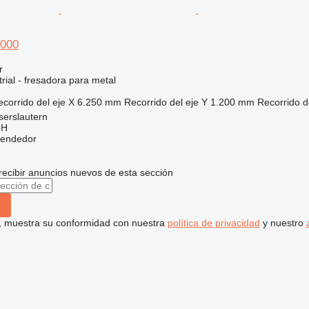
8000
r
rial - fresadora para metal
corrido del eje X
6.250 mm
Recorrido del eje Y
1.200 mm
Recorrido d
serslautern
bH
vendedor
recibir anuncios nuevos de esta sección
uí, muestra su conformidad con nuestra
política de privacidad
y nuestro