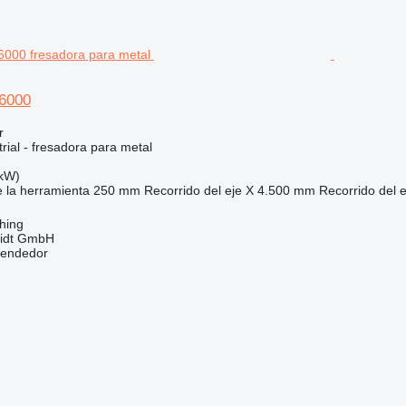
6000
r
rial - fresadora para metal
 kW)
 la herramienta
250 mm
Recorrido del eje X
4.500 mm
Recorrido del e
hing
midt GmbH
vendedor