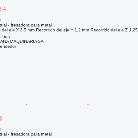
5 A
r
rial - fresadora para metal
 del eje X
3,5 mm
Recorrido del eje Y
1,2 mm
Recorrido del eje Z
1,2
elona
ANA MAQUINARIA SA
vendedor
5
r
rial - fresadora para metal