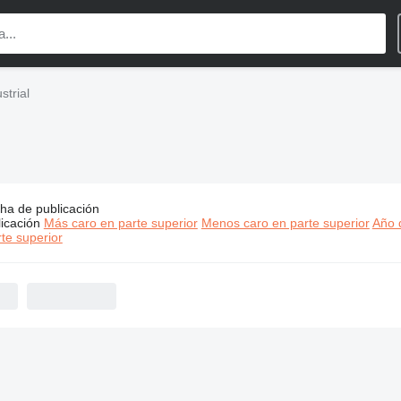
strial
ha de publicación
s:
Soraluce maquinaria industrial
icación
Más caro en parte superior
Menos caro en parte superior
Año d
te superior