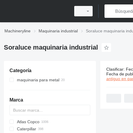
Machineryline
Maquinaria industrial
Soraluce maquinaria indu
Soraluce maquinaria industrial
Clasificar
:
Fec
Categoría
20 anuncio
Fecha de publ
antiguo en par
maquinaria para metal
fresadoras para metal
taladros radiales
Marca
Atlas Copco
PDS
APD
AB
Ensis
VZ
AG3
Caterpillar
Pega
DrillAir
QAS
PDP
E-series
B-series
BM
GFS
VT
Rover
PA
Airpure
BySprint Fiber
CK
SR