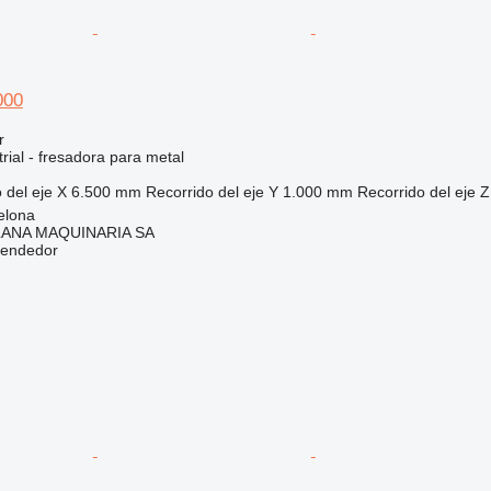
000
r
rial - fresadora para metal
 del eje X
6.500 mm
Recorrido del eje Y
1.000 mm
Recorrido del eje Z
elona
ANA MAQUINARIA SA
vendedor