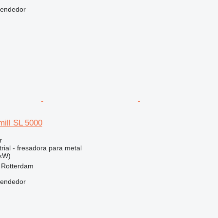
vendedor
mill SL 5000
r
rial - fresadora para metal
 kW)
, Rotterdam
vendedor