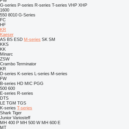
PW
G-series
P-series
R-series
T-series
VHP
XHP
1600
550
8010
G-Series
FC
HF
KR
Kaeser
AS
BS
ESD
M-series
SK
SM
KKS
KK
Minarc
ZSW
Crambo
Terminator
KR
D-series
K-series
L-series
M-series
FW
B-series
HD
MIC
PGG
500
600
E-series
R-series
DTS
LE
TGM
TGS
K-series
T-series
Shark
Tiger
Junior
Variosteff
MH 400 P
MH 500 W
MH 600 E
MT