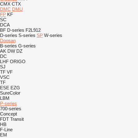
CMX
CTX
DMC
DMU
FP
KF
SC
DCA
BF
D-series
F2L912
D-series
S-series
SP
W-series
Doosan
B-series
G-series
AK
DW
DZ
DC
LHF
ORIGO
SJ
TF
VF
VSC
TF
ESE
EZG
SureColor
LBM
P-series
700-series
Concept
FDT
Transit
HB
F-Line
EM