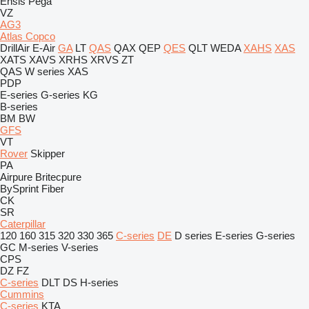
Ensis
Pega
VZ
AG3
Atlas Copco
DrillAir
E-Air
GA
LT
QAS
QAX
QEP
QES
QLT
WEDA
XAHS
XAS
XATS
XAVS
XRHS
XRVS
ZT
QAS
W series
XAS
PDP
E-series
G-series
KG
B-series
BM
BW
GFS
VT
Rover
Skipper
PA
Airpure
Britecpure
BySprint Fiber
CK
SR
Caterpillar
120
160
315
320
330
365
C-series
DE
D series
E-series
G-series
GC
M-series
V-series
CPS
DZ
FZ
C-series
DLT
DS
H-series
Cummins
C-series
KTA