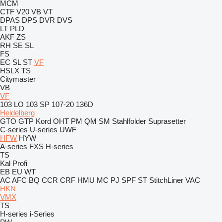
MCM
CTF
V20
VB
VT
DPAS
DPS
DVR
DVS
LT
PLD
AKF
ZS
RH
SE
SL
FS
EC
SL
ST
VF
HSLX
TS
Citymaster
VB
VF
103 LO
103 SP
107-20
136D
Heidelberg
GTO
GTP
Kord
OHT
PM
QM
SM
Stahlfolder
Suprasetter
C-series
U-series
UWF
HFW
HYW
A-series
FXS
H-series
TS
Kal
Profi
EB
EU
WT
AC
AFC
BQ
CCR
CRF
HMU
MC
PJ
SPF
ST
StitchLiner
VAC
HKN
VMX
TS
H-series
i-Series