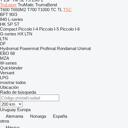
TruLaser
TruMatic
TrumaBend
T600
T650M2
T700
T1000
TC
TL
TSC
BFT 90/3
840
L-series
HK
SP
ST
Compact
Piccolo I-4
Piccolo I-5
Piccolo I-6
G-series
HX
LTN
LTN
DF
Hydromat
Powermat
Profimat
Rondamat
Unimat
EBO 68
MZA
W-series
Quickbinder
Versant
LPG
mostrar todos
Ubicación
Radio de búsqueda
Uruguay
Europa
Alemania
Noruega
España
otros
México