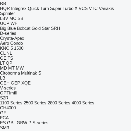
RB
HQR
Integrex
Quick Turn
Super Turbo X
VCS
VTC
Variaxis
Sprinter
LBV
MC
SB
UCP
WF
Big Blue
Bobcat
Gold Star
SRH
D-series
Crysta-Apex
Aero
Condo
KNC 5 1500
CL
NL
GE
TS
LT
QP
MD
MT
MW
Citoborma
Multinak S
LB
GEH
GEP
XQE
V-series
OPTImill
S2R
1100 Series
2500 Series
2800 Series
4000 Series
CH4000
GF
FCA
ES
GBL
GBW
P
S-series
SM3