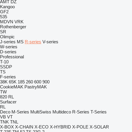
AMT
DZ
Kangoo
GF2
535
MDVN
VRK
Rothenberger
SR
Olimpic
J-series
MS
R-series
V-series
W-series
D-series
Professional
T-10
SSDP
TS
F-series
38K
65K
185
260
600
900
CookieMAK
PastryMAK
TW
820
RL
Surfacer
RL
Deco
M-Series
MultiSwiss
Multideco
R-Series
T-Series
VB
VT
TNK
TNL
X-BOX
X-CHAIN
X-ECO
X-HYBRID
X-POLE
X-SOLAR
T 23F
TM 52
TS 23G 2