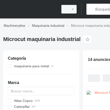
Machineryline
Maquinaria industrial
Microcut maquinaria indus
Microcut maquinaria industrial
Categoría
14 anuncio
maquinaria para metal
centros de mecanizado
fresadoras para metal
Marca
tornos de metal
Atlas Copco
PDS
APD
AB
Ensis
VZ
AG3
Caterpillar
Pega
DrillAir
QAS
PDP
E-series
B-series
BM
GFS
VT
Rover
533
Airpure
BySprint Fiber
CK
SR