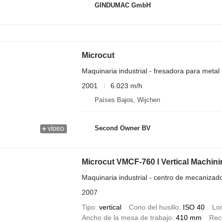
GINDUMAC GmbH
Microcut
Maquinaria industrial - fresadora para metal
2001
6.023 m/h
Países Bajos, Wijchen
Second Owner BV
VÍDEO
Microcut VMCF-760 I Vertical Machini
Maquinaria industrial - centro de mecanizad
2007
Tipo
vertical
Cono del husillo
ISO 40
Lon
Ancho de la mesa de trabajo
410 mm
Reco