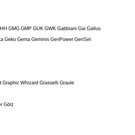
HH
GMG
GMP
GUK
GWK
Gabbiani
Gai
Gallus
ka
Geko
Gema
Geminis
GenPower
GenSet
t
Graphic Whizard
Grasselli
Graule
r
Gölz