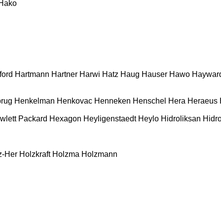
Hako
ford
Hartmann
Hartner
Harwi
Hatz
Haug
Hauser
Hawo
Haywar
rug
Henkelman
Henkovac
Henneken
Henschel
Hera
Heraeus
wlett Packard
Hexagon
Heyligenstaedt
Heylo
Hidroliksan
Hidro
z-Her
Holzkraft
Holzma
Holzmann