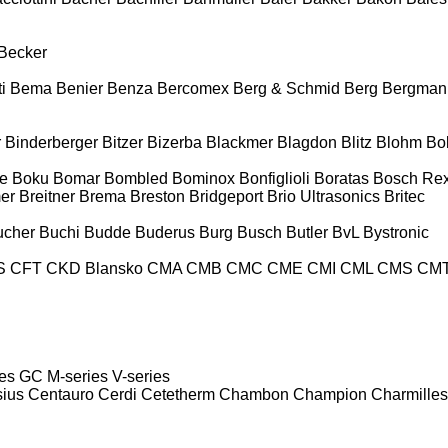
Becker
i
Bema
Benier
Benza
Bercomex
Berg & Schmid
Berg
Bergman
r
Binderberger
Bitzer
Bizerba
Blackmer
Blagdon
Blitz
Blohm
Bo
e
Boku
Bomar
Bombled
Bominox
Bonfiglioli
Boratas
Bosch Rex
er
Breitner
Brema
Breston
Bridgeport
Brio Ultrasonics
Britec
ucher
Buchi
Budde
Buderus
Burg
Busch
Butler
BvL
Bystronic
S
CFT
CKD Blansko
CMA
CMB
CMC
CME
CMI
CML
CMS
CM
es
GC
M-series
V-series
sius
Centauro
Cerdi
Cetetherm
Chambon
Champion
Charmilles