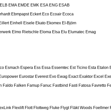
ELB
EMA
EMDE
EMK
ESA ENG
ESAB
rhardt
Ebmpapst
Eckert
Eco
Ecoair
Ecoca
Eillert
Einhell
Eisele
Ekato
Ekomex
El-Björn
erwerk
Elmo Rietschle
Eloma
Elsa
Elu
Elumatec
Emag
co
Esmach
Espera
Ess
Essa
Essemtec
Est Ticino
Esta
Etalon
Europower
Eurostar
Everest
Evo
Ewag
Exact
Exaktor
Excel
Exe
n
Faldo
Falken
Famup
Fanuc
Fastbind
Fasti
Fatosa
Favretto
F
exLink
Flexlift
Flott
Flottweg
Fluke
Flygt
Fläkt Woods
Foellmer