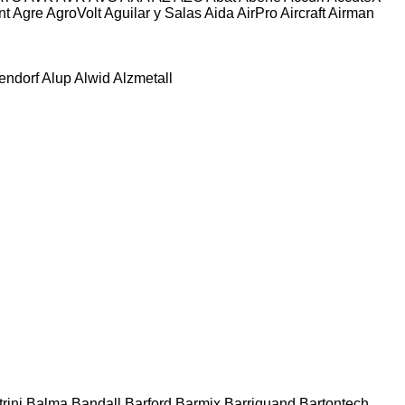
nt
Agre
AgroVolt
Aguilar y Salas
Aida
AirPro
Aircraft
Airman
tendorf
Alup
Alwid
Alzmetall
rini
Balma
Bandall
Barford
Barmix
Barriquand
Bartontech