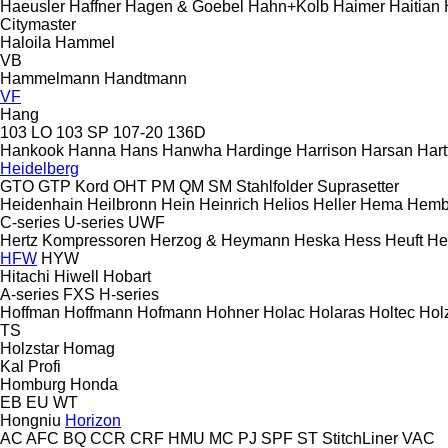
Haeusler
Haffner
Hagen & Goebel
Hahn+Kolb
Haimer
Haitian
Citymaster
Haloila
Hammel
VB
Hammelmann
Handtmann
VF
Hang
103 LO
103 SP
107-20
136D
Hankook
Hanna
Hans
Hanwha
Hardinge
Harrison
Harsan
Hart
Heidelberg
GTO
GTP
Kord
OHT
PM
QM
SM
Stahlfolder
Suprasetter
Heidenhain
Heilbronn
Hein
Heinrich
Helios
Heller
Hema
Hemb
C-series
U-series
UWF
Hertz Kompressoren
Herzog & Heymann
Heska
Hess
Heuft
He
HFW
HYW
Hitachi
Hiwell
Hobart
A-series
FXS
H-series
Hoffman
Hoffmann
Hofmann
Hohner
Holac
Holaras
Holtec
Hol
TS
Holzstar
Homag
Kal
Profi
Homburg
Honda
EB
EU
WT
Hongniu
Horizon
AC
AFC
BQ
CCR
CRF
HMU
MC
PJ
SPF
ST
StitchLiner
VAC