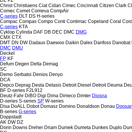
DZ
FZ
Christ
Christiaens
Ciat
Cidan
Cimec
Cincinnati
Citizen
Clark
C
Comec
Comet
Comeva
CompAir
C-series
DLT
DS
H-series
Compac
Compas
Compo
Conti
Contimac
Copeland
Coral
Cord
C-series
KTA
Cyklop
Cylinda
DAF
DB
DEC
DMC
DMG
CMX
CTX
DMT
DN
DW
Dadaux
Daewoo
Daikin
Dalex
Danfoss
Danobat
DMC
DMU
Deckel
FP
KF
Defum
Degen
Delta
Demag
SC
Demo Serbatoi
Denios
Denyo
DCA
Depco
Deprag
Desta
Detasis
Detroit Diesel
Detroit
Deuma
Deu
BF
D-series
F2L912
Deutz-Fahr
DiBO
Digi
Dima
Dimeco
Dimter
Diosna
D-series
S-series
SP
W-series
Disa
DoALL
Dobot
Domasz
Domino
Donaldson
Donau
Doosa
B-series
G-series
Doppstadt
AK
DW
DZ
Dorin
Downs
Dreher
Driam
Dumek
Dumeta
Dunkes
Duplo
Dur