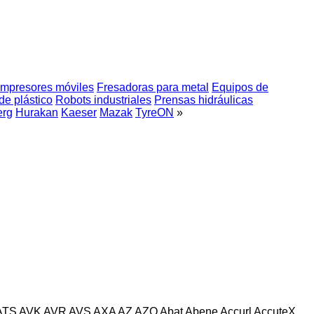
mpresores móviles
Fresadoras para metal
Equipos de
de plástico
Robots industriales
Prensas hidráulicas
erg
Hurakan
Kaeser
Mazak
TyreON
»
ATS
AVK
AVR
AVS
AXA
AZ
AZO
Abat
Abene
Accurl
AccuteX