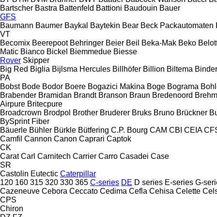
Bartscher
Bastra
Battenfeld
Battioni
Baudouin
Bauer
GFS
Baumann
Baumer
Baykal
Baytekin
Bear
Beck Packautomaten
VT
Becomix
Beerepoot
Behringer
Beier
Beil
Beka-Mak
Beko
Belott
Matic
Bianco
Bickel
Biemmedue
Biesse
Rover
Skipper
Big Red
Biglia
Bijlsma Hercules
Billhöfer
Billion
Biltema
Binde
PA
Bobst
Bode
Bodor
Boere
Bogazici Makina
Boge
Bograma
Bohl
Brabender
Bramidan
Brandt
Branson
Braun
Bredenoord
Brehm
Airpure
Britecpure
Broadcrown
Brodpol
Brother
Bruderer
Bruks
Bruno
Brückner
B
BySprint Fiber
Bäuerle
Bühler
Bürkle
Bütfering
C.P. Bourg
CAM
CBI
CEIA
CF
Camfil
Cannon
Canon
Caprari
Captok
CK
Carat
Carl
Carnitech
Carrier
Carro
Casadei
Case
SR
Castolin Eutectic
Caterpillar
120
160
315
320
330
365
C-series
DE
D series
E-series
G-seri
Cazeneuve
Cebora
Ceccato
Cedima
Cefla
Cehisa
Celette
Cel
CPS
Chiron