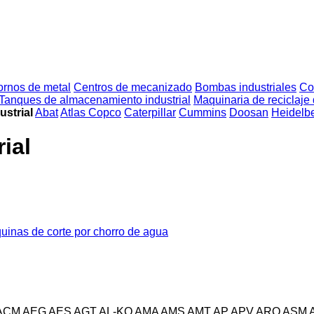
ornos de metal
Centros de mecanizado
Bombas industriales
Co
Tanques de almacenamiento industrial
Maquinaria de reciclaje 
ustrial
Abat
Atlas Copco
Caterpillar
Cummins
Doosan
Heidelb
ial
uinas de corte por chorro de agua
ACM
AEG
AES
AGT
AL-KO
AMA
AMS
AMT
AP
APV
ARO
ASM