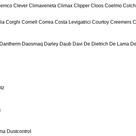
lemco
Clever
Climaveneta
Climax
Clipper
Cloos
Coelmo
Colch
ia
Corghi
Cornell
Correa
Costa Levigatrici
Courtoy
Creemers
C
Dantherm
Daosmaq
Darley
Daub
Davi
De Dietrich
De Lama
De
tz
n
ma
Dustcontrol