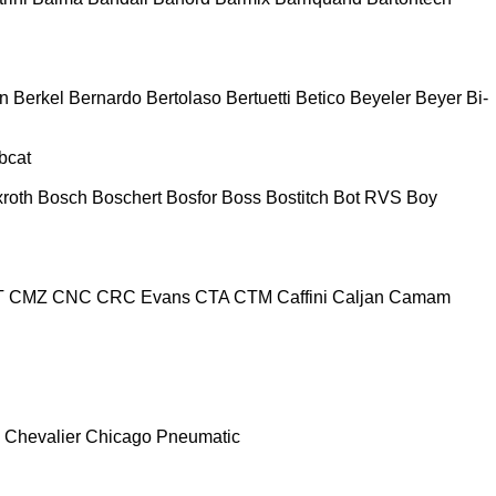
n
Berkel
Bernardo
Bertolaso
Bertuetti
Betico
Beyeler
Beyer
Bi-
bcat
roth
Bosch
Boschert
Bosfor
Boss
Bostitch
Bot RVS
Boy
T
CMZ
CNC
CRC Evans
CTA
CTM
Caffini
Caljan
Camam
Chevalier
Chicago Pneumatic