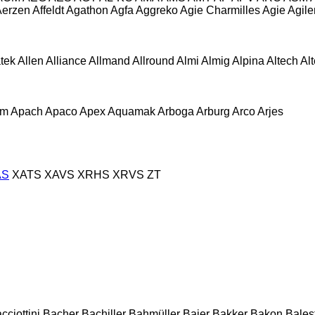
Aerzen
Affeldt
Agathon
Agfa
Aggreko
Agie Charmilles
Agie
Agile
atek
Allen
Alliance
Allmand
Allround
Almi
Almig
Alpina
Altech
Al
om
Apach
Apaco
Apex
Aquamak
Arboga
Arburg
Arco
Arjes
AS
XATS
XAVS
XRHS
XRVS
ZT
cciottini
Bacher
Bachiller
Bahmüller
Baier
Bakker
Bakon
Balest