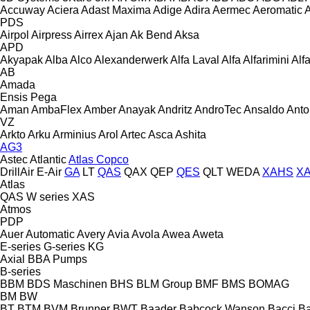
Accuway
Aciera
Adast Maxima
Adige
Adira
Aermec
Aeromatic
PDS
Airpol
Airpress
Airrex
Ajan
Ak Bend
Aksa
APD
Akyapak
Alba
Alco
Alexanderwerk
Alfa Laval
Alfa
Alfarimini
Alf
AB
Amada
Ensis
Pega
Aman
AmbaFlex
Amber
Anayak
Andritz
AndroTec
Ansaldo
Ant
VZ
Arkto
Arku
Arminius
Arol
Artec
Asca
Ashita
AG3
Astec
Atlantic
Atlas Copco
DrillAir
E-Air
GA
LT
QAS
QAX
QEP
QES
QLT
WEDA
XAHS
X
Atlas
QAS
W series
XAS
Atmos
PDP
Auer
Automatic
Avery
Avia
Avola
Awea
Aweta
E-series
G-series
KG
Axial
BBA Pumps
B-series
BBM
BDS Maschinen
BHS
BLM Group
BMF
BMS
BOMAG
BM
BW
BT
BTM
BVM Brunner
BWT
Baader
Babcock Wanson
Bacci
Ba