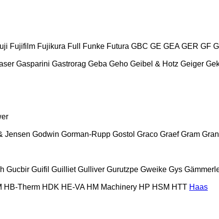
uji
Fujifilm
Fujikura
Full
Funke
Futura
GBC
GE
GEA
GER
GF
G
aser
Gasparini
Gastrorag
Geba
Geho
Geibel & Hotz
Geiger
Ge
wer
& Jensen
Godwin
Gorman-Rupp
Gostol
Graco
Graef
Gram
Gran
ch
Gucbir
Guifil
Guilliet
Gulliver
Gurutzpe
Gweike
Gys
Gämmerle
M
HB‑Therm
HDK
HE-VA
HM Machinery
HP
HSM
HTT
Haas