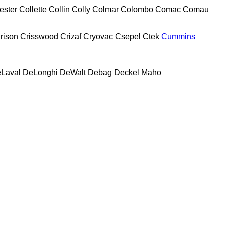
ester
Collette
Collin
Colly
Colmar
Colombo
Comac
Comau
rison
Crisswood
Crizaf
Cryovac
Csepel
Ctek
Cummins
Laval
DeLonghi
DeWalt
Debag
Deckel Maho