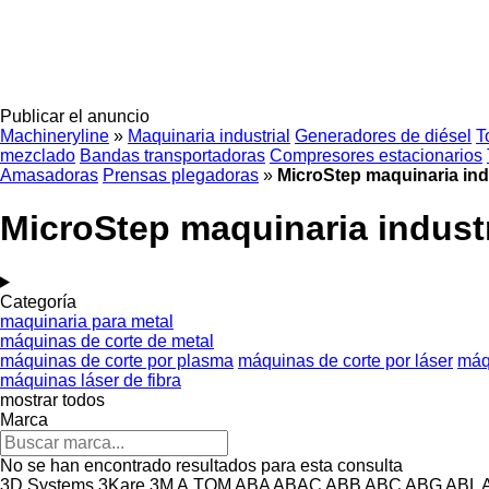
Publicar el anuncio
Machineryline
»
Maquinaria industrial
Generadores de diésel
T
mezclado
Bandas transportadoras
Compresores estacionarios
Amasadoras
Prensas plegadoras
»
MicroStep maquinaria ind
MicroStep maquinaria industr
Categoría
maquinaria para metal
máquinas de corte de metal
máquinas de corte por plasma
máquinas de corte por láser
máq
máquinas láser de fibra
mostrar todos
Marca
No se han encontrado resultados para esta consulta
3D Systems
3Kare
3M
A.TOM
ABA
ABAC
ABB
ABC
ABG
ABL