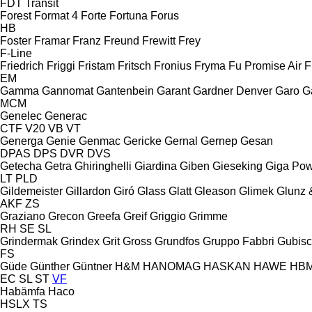
FDT
Transit
Forest
Format 4
Forte
Fortuna
Forus
HB
Foster
Framar
Franz
Freund
Frewitt
Frey
F-Line
Friedrich
Friggi
Fristam
Fritsch
Fronius
Fryma
Fu Promise Air
F
EM
Gamma
Gannomat
Gantenbein
Garant
Gardner Denver
Garo
G
MCM
Genelec
Generac
CTF
V20
VB
VT
Generga
Genie
Genmac
Gericke
Gernal
Gernep
Gesan
DPAS
DPS
DVR
DVS
Getecha
Getra
Ghiringhelli
Giardina
Giben
Gieseking
Giga Po
LT
PLD
Gildemeister
Gillardon
Giró
Glass
Glatt
Gleason
Glimek
Glunz 
AKF
ZS
Graziano
Grecon
Greefa
Greif
Griggio
Grimme
RH
SE
SL
Grindermak
Grindex
Grit
Gross
Grundfos
Gruppo Fabbri
Gubis
FS
Güde
Günther
Güntner
H&M
HANOMAG
HASKAN
HAWE
HB
EC
SL
ST
VF
Habämfa
Haco
HSLX
TS