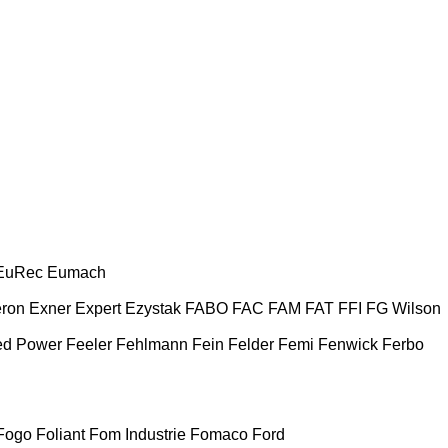
EuRec
Eumach
ron
Exner
Expert
Ezystak
FABO
FAC
FAM
FAT
FFI
FG Wilson
ed Power
Feeler
Fehlmann
Fein
Felder
Femi
Fenwick
Ferbo
Fogo
Foliant
Fom Industrie
Fomaco
Ford