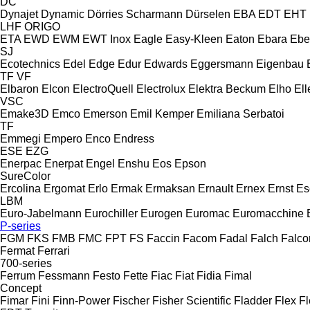
DC
Dynajet
Dynamic
Dörries Scharmann
Dürselen
EBA
EDT
EHT
LHF
ORIGO
ETA
EWD
EWM
EWT Inox
Eagle
Easy-Kleen
Eaton
Ebara
Ebe
SJ
Ecotechnics
Edel
Edge
Edur
Edwards
Eggersmann
Eigenbau
TF
VF
Elbaron
Elcon
ElectroQuell
Electrolux
Elektra Beckum
Elho
Ell
VSC
Emake3D
Emco
Emerson
Emil Kemper
Emiliana Serbatoi
TF
Emmegi
Empero
Enco
Endress
ESE
EZG
Enerpac
Enerpat
Engel
Enshu
Eos
Epson
SureColor
Ercolina
Ergomat
Erlo
Ermak
Ermaksan
Ernault
Ernex
Ernst
Es
LBM
Euro-Jabelmann
Eurochiller
Eurogen
Euromac
Euromacchine
P-series
FGM
FKS
FMB
FMC
FPT
FS
Faccin
Facom
Fadal
Falch
Falco
Fermat
Ferrari
700-series
Ferrum
Fessmann
Festo
Fette
Fiac
Fiat
Fidia
Fimal
Concept
Fimar
Fini
Finn-Power
Fischer
Fisher Scientific
Fladder
Flex
Fl