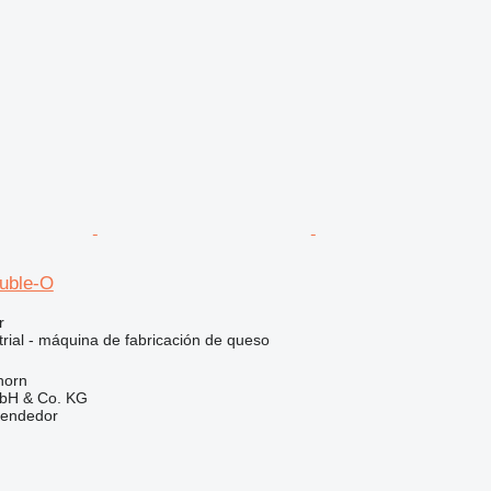
uble-O
r
rial - máquina de fabricación de queso
horn
bH & Co. KG
vendedor