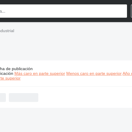
dustrial
ha de publicación
s:
Kaltenbach maquinaria industrial
icación
Más caro en parte superior
Menos caro en parte superior
Año d
te superior