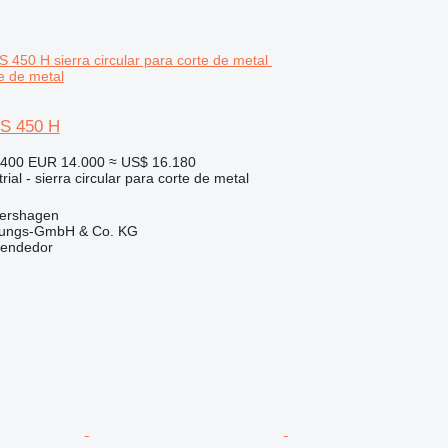
te de metal
KS 450 H
.400
EUR 14.000
≈ US$ 16.180
ial - sierra circular para corte de metal
tershagen
rtungs-GmbH & Co. KG
vendedor