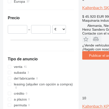
Europa
XRVS
VAC
Alemania
Kaltenbach SK
ZT
Bélgica
$ 45.920
EUR 99
Precio
Países Bajos
Maquinaria industr
Polonia
Alemania, Ni
–
Heinz Sanders 
Italia
Contacte con el 
¿Vende vehículo
¡Hagalo con noso
Publicar el a
Tipo de anuncio
venta
subasta
del fabricante
leasing (alquiler con opción a compra)
crédito
10
a plazos
permuta
Kaltenbach K