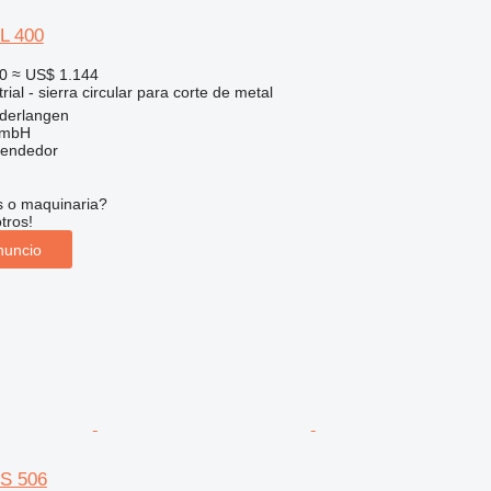
L 400
0
≈ US$ 1.144
ial - sierra circular para corte de metal
ederlangen
GmbH
vendedor
s o maquinaria?
tros!
nuncio
PS 506