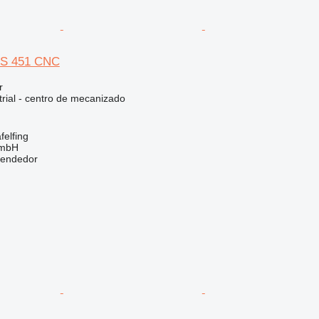
KS 451 CNC
r
trial - centro de mecanizado
felfing
GmbH
vendedor