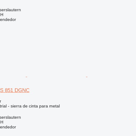
serslautern
bH
vendedor
BS 851 DGNC
r
rial - sierra de cinta para metal
serslautern
bH
vendedor