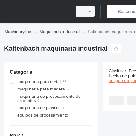
Machineryline
Maquinaria industrial
Kaltenbach maquinaria in
Kaltenbach maquinaria industrial
Clasificar
:
Fec
Categoría
44 anuncio
Fecha de publ
antiguo en par
maquinaria para metal
maquinaria para madera
sierras circulares para corte de
metal
maquinaria de procesamiento de
sierras de madera
alimentos
sierras de cinta para metal
sierras circulares de mesa
maquinaria de plástico
prensas de metal
equipos de procesamiento de
sierras ingletadoras dobles
lácteos
equipos de procesamiento
taladros de columna
maquinaria para ventanas de PVC
punzonadoras de torreta
equipos para hacer queso
centros de mecanizado
robots industriales
máquinas de fabricación de
máquinas de corte de metal
queso
Marca