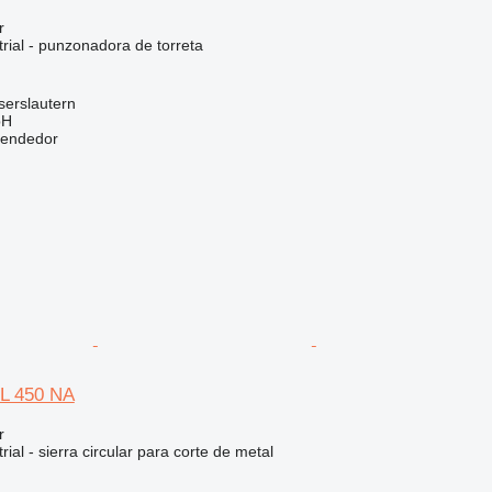
r
rial - punzonadora de torreta
serslautern
bH
vendedor
L 450 NA
r
ial - sierra circular para corte de metal