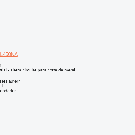
KL450NA
r
ial - sierra circular para corte de metal
serslautern
bH
vendedor