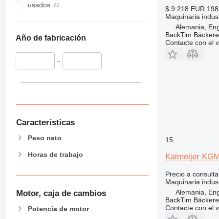
usados
$ 9.218
EUR 198
Maquinaria indust
Alemania, En
BackTim Bäckere
Año de fabricación
Contacte con el 
–
Características
Peso neto
15
Horas de trabajo
Kalmeijer KG
Precio a consulta
Maquinaria indust
Alemania, En
Motor, caja de cambios
BackTim Bäckere
Contacte con el 
Potencia de motor