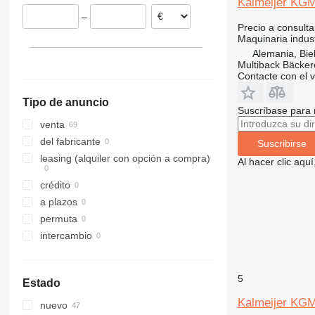
Kalmeijer KG
–
Precio a consulta
Maquinaria indust
Alemania, Biel
Multiback Bäcker
Contacte con el 
Tipo de anuncio
Suscríbase para 
venta
del fabricante
Suscribirse
leasing (alquiler con opción a compra)
Al hacer clic aq
crédito
a plazos
permuta
intercambio
5
Estado
Kalmeijer KG
nuevo