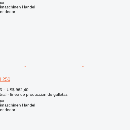
ger
imaschinen Handel
vendedor
M 250
3
≈ US$ 962,40
rial - línea de producción de galletas
ger
imaschinen Handel
vendedor