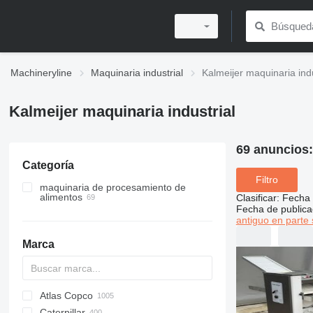
Machineryline
Maquinaria industrial
Kalmeijer maquinaria indu
Kalmeijer maquinaria industrial
69 anuncios
Categoría
Filtro
maquinaria de procesamiento de
alimentos
Clasificar
:
Fecha 
Fecha de publica
equipos de confitería
antiguo en parte 
maquinaria de panadería
líneas de producción de galletas
Marca
equipamientos para restaurantes
laminadores de masa
otra equipos de confitería
divisores de masa
otros equipamientos para
restaurantes
otros equipos de panadería
Atlas Copco
PDS
APD
AB
Ensis
VZ
AG3
Caterpillar
Pega
DrillAir
QAS
PDP
E-series
B-series
BM
GFS
VT
Rover
PA
Airpure
BySprint Fiber
CK
SR