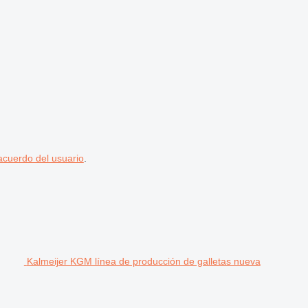
acuerdo del usuario
.
Kalmeijer KGM línea de producción de galletas nueva