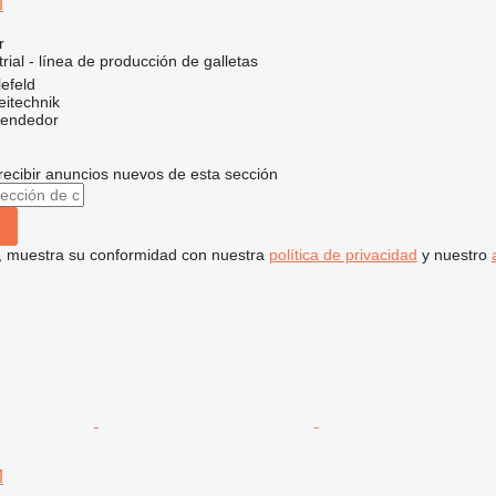
M
r
rial - línea de producción de galletas
efeld
eitechnik
vendedor
recibir anuncios nuevos de esta sección
uí, muestra su conformidad con nuestra
política de privacidad
y nuestro
M