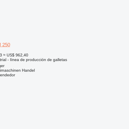
M 250
3
≈ US$ 962,40
rial - línea de producción de galletas
ger
imaschinen Handel
vendedor