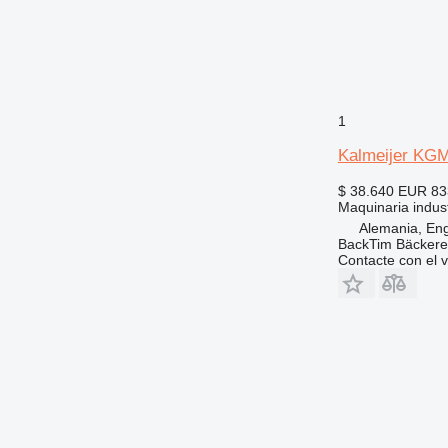
1
Kalmeijer KG
$ 38.640
EUR 83
Maquinaria indust
Alemania, En
BackTim Bäckere
Contacte con el 