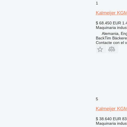
1
Kalmeijer KG
$ 68.450
EUR 1.
Maquinaria indust
Alemania, En
BackTim Bäckere
Contacte con el 
5
Kalmeijer KG
$ 38.640
EUR 83
Maquinaria indust