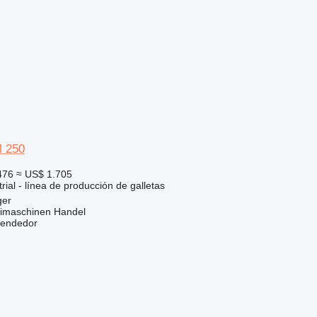
M 250
476
≈ US$ 1.705
rial - línea de producción de galletas
ger
imaschinen Handel
vendedor