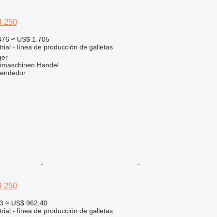
M 250
476
≈ US$ 1.705
rial - línea de producción de galletas
ger
imaschinen Handel
vendedor
M 250
3
≈ US$ 962,40
rial - línea de producción de galletas