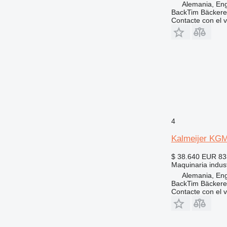
Alemania, En
BackTim Bäckere
Contacte con el 
4
Kalmeijer KG
$ 38.640
EUR 83
Maquinaria indust
Alemania, En
BackTim Bäckere
Contacte con el 