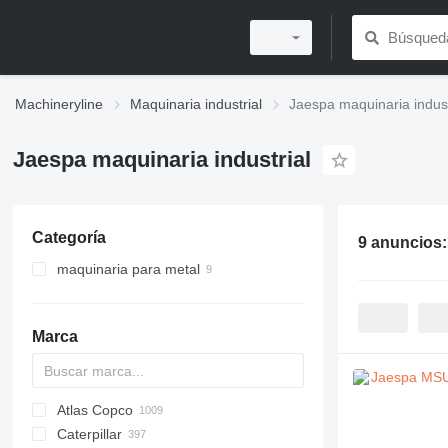
Machineryline
Maquinaria industrial
Jaespa maquinaria indust
Jaespa maquinaria industrial
Categoría
9 anuncios
maquinaria para metal
sierras de cinta para metal
Marca
Atlas Copco
PDS
APD
AB
Ensis
VZ
AG3
Caterpillar
Pega
DrillAir
QAS
PDP
E-series
B-series
BM
GFS
VT
Rover
533
Airpure
BySprint Fiber
CK
SR