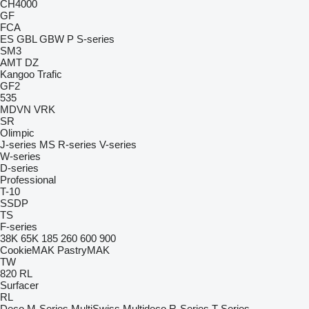
CH4000
GF
FCA
ES
GBL
GBW
P
S-series
SM3
AMT
DZ
Kangoo
Trafic
GF2
535
MDVN
VRK
SR
Olimpic
J-series
MS
R-series
V-series
W-series
D-series
Professional
T-10
SSDP
TS
F-series
38K
65K
185
260
600
900
CookieMAK
PastryMAK
TW
820
RL
Surfacer
RL
Deco
M-Series
MultiSwiss
Multideco
R-Series
T-Series