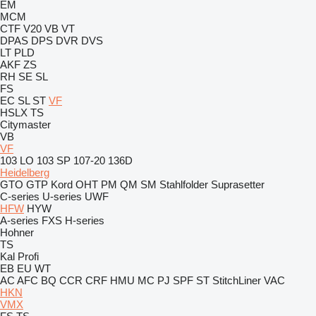
EM
MCM
CTF
V20
VB
VT
DPAS
DPS
DVR
DVS
LT
PLD
AKF
ZS
RH
SE
SL
FS
EC
SL
ST
VF
HSLX
TS
Citymaster
VB
VF
103 LO
103 SP
107-20
136D
Heidelberg
GTO
GTP
Kord
OHT
PM
QM
SM
Stahlfolder
Suprasetter
C-series
U-series
UWF
HFW
HYW
A-series
FXS
H-series
Hohner
TS
Kal
Profi
EB
EU
WT
AC
AFC
BQ
CCR
CRF
HMU
MC
PJ
SPF
ST
StitchLiner
VAC
HKN
VMX