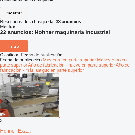
-
mostrar
Resultados de la búsqueda:
33 anuncios
Mostrar
33 anuncios:
Hohner maquinaria industrial
Filtro
Clasificar
:
Fecha de publicación
Fecha de publicación
Más caro en parte superior
Menos caro en
parte superior
Año de fabricación - nuevo en parte superior
Año de
fabricación - más antiguo en parte superior
2
Hohner Exact