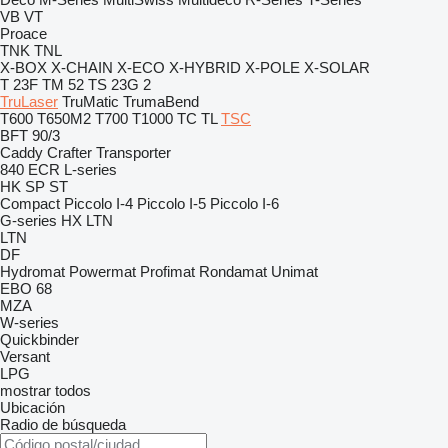
VB
VT
Proace
TNK
TNL
X-BOX
X-CHAIN
X-ECO
X-HYBRID
X-POLE
X-SOLAR
T 23F
TM 52
TS 23G 2
TruLaser
TruMatic
TrumaBend
T600
T650M2
T700
T1000
TC
TL
TSC
BFT 90/3
Caddy
Crafter
Transporter
840
ECR
L-series
HK
SP
ST
Compact
Piccolo I-4
Piccolo I-5
Piccolo I-6
G-series
HX
LTN
LTN
DF
Hydromat
Powermat
Profimat
Rondamat
Unimat
EBO 68
MZA
W-series
Quickbinder
Versant
LPG
mostrar todos
Ubicación
Radio de búsqueda