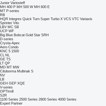
Junior
Variosteff
MH 400 P
MH 500 W
MH 600 E
MT
P-series
RB
HQR
Integrex
Quick Turn
Super Turbo X
VCS
VTC
Variaxis
Sprinter
Vito
LBV
MC
SB
UCP
WF
Big Blue
Bobcat
Gold Star
SRH
D-series
Crysta-Apex
Aero
Condo
KNC 5 1500
CL
NL
GE
TS
LT
QP
MD
MT
MW
Citoborma
Multinak S
NV
LB
GEH
GEP
XQE
V-series
OPTImill
S2R
1100 Series
2500 Series
2800 Series
4000 Series
Expert
Partner