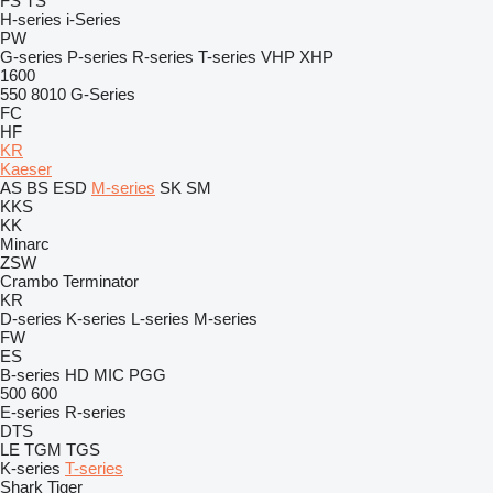
FS
TS
H-series
i-Series
PW
G-series
P-series
R-series
T-series
VHP
XHP
1600
550
8010
G-Series
FC
HF
KR
Kaeser
AS
BS
ESD
M-series
SK
SM
KKS
KK
Minarc
ZSW
Crambo
Terminator
KR
D-series
K-series
L-series
M-series
FW
ES
B-series
HD
MIC
PGG
500
600
E-series
R-series
DTS
LE
TGM
TGS
K-series
T-series
Shark
Tiger