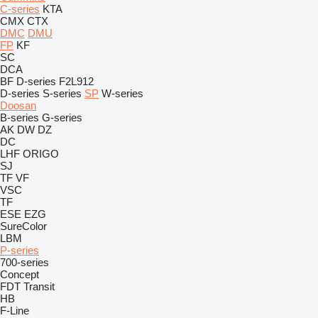
C-series
KTA
CMX
CTX
DMC
DMU
FP
KF
SC
DCA
BF
D-series
F2L912
D-series
S-series
SP
W-series
Doosan
B-series
G-series
AK
DW
DZ
DC
LHF
ORIGO
SJ
TF
VF
VSC
TF
ESE
EZG
SureColor
LBM
P-series
700-series
Concept
FDT
Transit
HB
F-Line