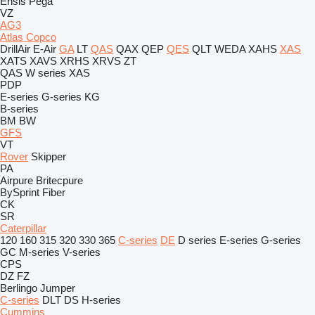
Ensis
Pega
VZ
AG3
Atlas Copco
DrillAir
E-Air
GA
LT
QAS
QAX
QEP
QES
QLT
WEDA
XAHS
XAS
XATS
XAVS
XRHS
XRVS
ZT
QAS
W series
XAS
PDP
E-series
G-series
KG
B-series
BM
BW
GFS
VT
Rover
Skipper
PA
Airpure
Britecpure
BySprint Fiber
CK
SR
Caterpillar
120
160
315
320
330
365
C-series
DE
D series
E-series
G-series
GC
M-series
V-series
CPS
DZ
FZ
Berlingo
Jumper
C-series
DLT
DS
H-series
Cummins