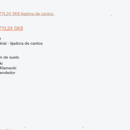
TYL24 SK8
r
ial - lijadora de cantos
ón
de suelo
ki
 Klamecki
vendedor