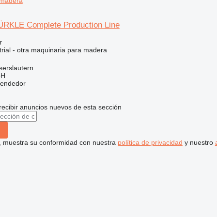
 madera
RKLE Complete Production Line
r
trial - otra maquinaria para madera
serslautern
bH
vendedor
recibir anuncios nuevos de esta sección
uí, muestra su conformidad con nuestra
política de privacidad
y nuestro