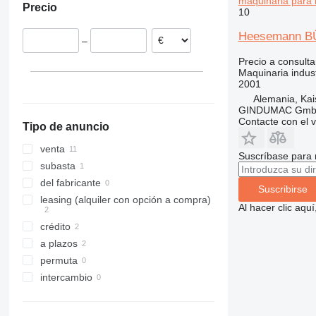
maquinaria para
Precio
Polonia
10
Lituania
Heesemann BÜ
–
Precio a consulta
Maquinaria indus
2001
Alemania, Kai
GINDUMAC Gm
Contacte con el 
Tipo de anuncio
venta
Suscríbase para 
subasta
del fabricante
Suscribirse
leasing (alquiler con opción a compra)
Al hacer clic aq
crédito
a plazos
permuta
intercambio