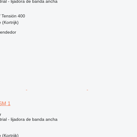
rial - lijadora de banda ancha
W
Tensión
400
 (Kortrijk)
vendedor
SM 1
r
rial - lijadora de banda ancha
 (Kortrijk)