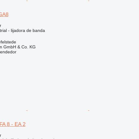
GA8
r
rial - lijadora de banda
felstede
en GmbH & Co. KG
vendedor
A 8 - EA 2
r