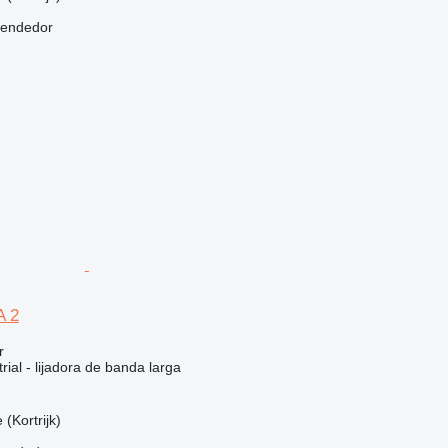
vendedor
A 2
r
rial - lijadora de banda larga
)
 (Kortrijk)