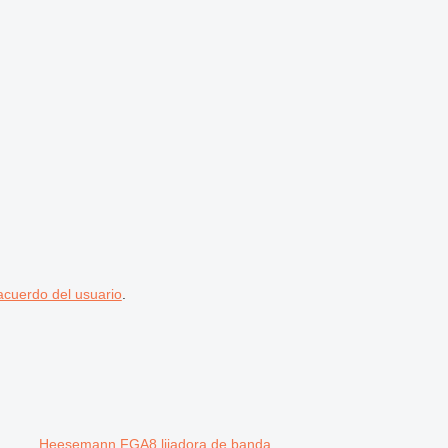
acuerdo del usuario
.
Heesemann FGA8 lijadora de banda