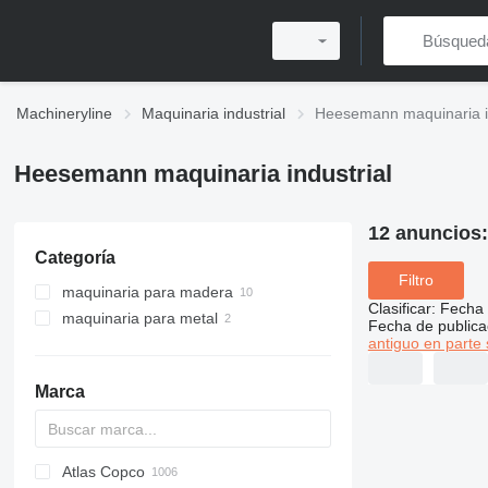
Machineryline
Maquinaria industrial
Heesemann maquinaria in
Heesemann maquinaria industrial
12 anuncios
Categoría
Filtro
maquinaria para madera
Clasificar
:
Fecha 
maquinaria para metal
pulidoras de madera
Fecha de publica
antiguo en parte 
máquinas de lacado
pulidoras de metal
lijadoras de banda ancha
otra maquinaria para madera
equipos de desbarbado
lijadoras de banda larga
lijadoras de banda
Marca
lijadoras de cantos
otras pulidoras de maderas
Atlas Copco
PDS
APD
AB
Ensis
VZ
AG3