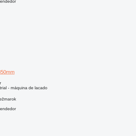
vendedor
350mm
r
trial - máquina de lacado
Kežmarok
vendedor