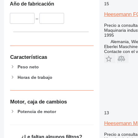
15
Año de fabricación
Heesemann F
–
Precio a consulta
Maquinaria indust
1995
Alemania, Wie
Eberlei Maschin
Contacte con el 
Características
Peso neto
Horas de trabajo
Motor, caja de cambios
Potencia de motor
13
Heesemann MF
Precio a consulta
¿Le faltan algunos filtros?