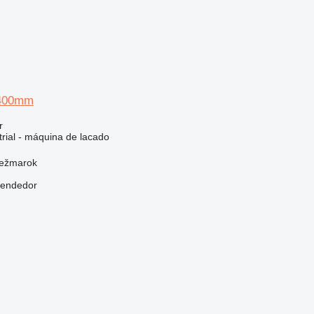
400mm
r
trial - máquina de lacado
Kežmarok
vendedor