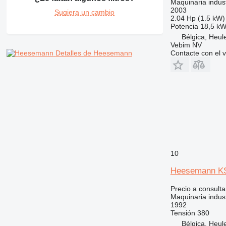
Maquinaria indust
2003
Sugiera un cambio
2.04 Hp (1.5 kW)
Potencia
18,5 k
Bélgica, Heule
Vebim NV
Contacte con el 
Detalles de Heesemann
10
Heesemann K
Precio a consulta
Maquinaria indust
1992
Tensión
380
Bélgica, Heule