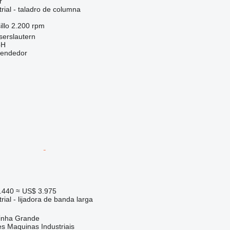
r
rial - taladro de columna
llo
2.200 rpm
serslautern
bH
vendedor
.440
≈ US$ 3.975
rial - lijadora de banda larga
rinha Grande
s Maquinas Industriais