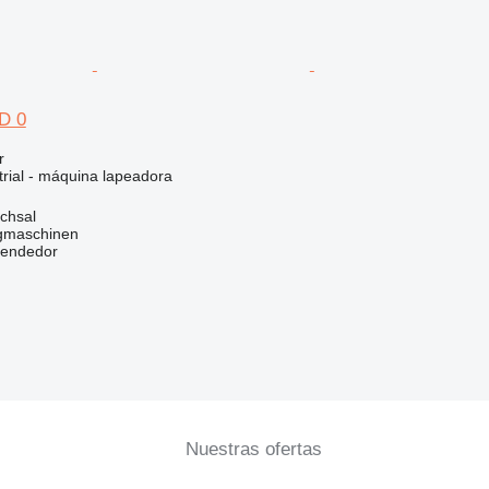
D 0
r
trial - máquina lapeadora
chsal
gmaschinen
vendedor
Nuestras ofertas