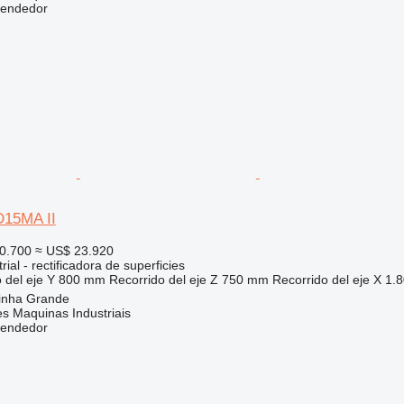
vendedor
15MA II
0.700
≈ US$ 23.920
ial - rectificadora de superficies
 del eje Y
800 mm
Recorrido del eje Z
750 mm
Recorrido del eje X
1.
rinha Grande
s Maquinas Industriais
vendedor