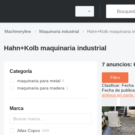
Machineryline
Maquinaria industrial
Hahn+Kolb maquinaria in
Hahn+Kolb maquinaria industrial
7 anuncios:
Categoría
Filtro
maquinaria para metal
Clasificar
:
Fecha 
maquinaria para madera
pulidoras de metal
Fecha de publica
antiguo en parte 
taladros de columna
pulidoras de madera
máquinas lapeadoras
máquinas afiladoras
rectificadoras de superficies
lijadoras de banda larga
Marca
máquinas de medición de
coordenadas
Atlas Copco
PDS
APD
AB
Ensis
VZ
AG3