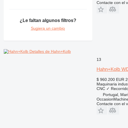
Contacte con el 
¿Le faltan algunos filtros?
Sugiera un cambio
Detalles de Hahn+Kolb
13
Hahn+Kolb WD
$ 960.200
EUR 2
Maquinaria industr
CNC
✓
Recorrido
Portugal, Ma
OccasionMachine
Contacte con el 