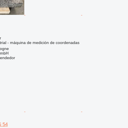
r
trial - máquina de medición de coordenadas
logne
GmbH
vendedor
 54