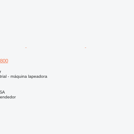
 800
r
trial - máquina lapeadora
)
 SA
vendedor