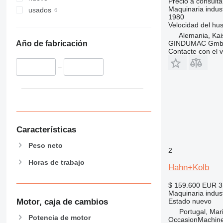
Precio a consulta
Maquinaria indust
usados
1980
Velocidad del husi
Alemania, Kai
GINDUMAC Gm
Año de fabricación
Contacte con el 
–
Características
Peso neto
2
Horas de trabajo
Hahn+Kolb
$ 159.600
EUR 3
Maquinaria indust
Estado
nuevo
Motor, caja de cambios
Portugal, Ma
Potencia de motor
OccasionMachine