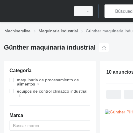
Machineryline
Maquinaria industrial
Günther maquinaria indus
Günther maquinaria industrial
Categoría
10 anuncio
maquinaria de procesamiento de
alimentos
equipos de control climático industrial
equipos de procesamiento de
carne
refrigeradores secos
inyectores de carne
tambores de maceración
Marca