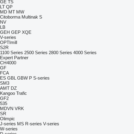
GE
TS
LT
QP
MD
MT
MW
Citoborma
Multinak S
NV
LB
GEH
GEP
XQE
V-series
OPTImill
S2R
1100 Series
2500 Series
2800 Series
4000 Series
Expert
Partner
CH4000
GF
FCA
ES
GBL
GBW
P
S-series
SM3
AMT
DZ
Kangoo
Trafic
GF2
535
MDVN
VRK
SR
Olimpic
J-series
MS
R-series
V-series
W-series
D-series