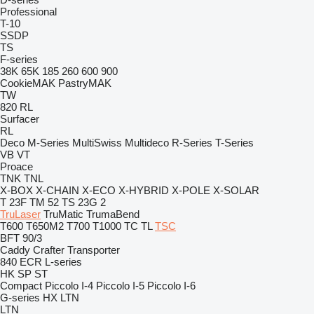
Professional
T-10
SSDP
TS
F-series
38K
65K
185
260
600
900
CookieMAK
PastryMAK
TW
820
RL
Surfacer
RL
Deco
M-Series
MultiSwiss
Multideco
R-Series
T-Series
VB
VT
Proace
TNK
TNL
X-BOX
X-CHAIN
X-ECO
X-HYBRID
X-POLE
X-SOLAR
T 23F
TM 52
TS 23G 2
TruLaser
TruMatic
TrumaBend
T600
T650M2
T700
T1000
TC
TL
TSC
BFT 90/3
Caddy
Crafter
Transporter
840
ECR
L-series
HK
SP
ST
Compact
Piccolo I-4
Piccolo I-5
Piccolo I-6
G-series
HX
LTN
LTN