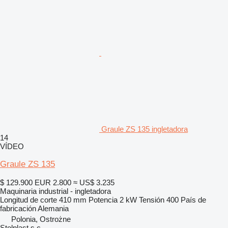
Graule ZS 135 ingletadora
14
VÍDEO
Graule ZS 135
$ 129.900
EUR 2.800
≈ US$ 3.235
Maquinaria industrial - ingletadora
Longitud de corte
410 mm
Potencia
2 kW
Tensión
400
País de
fabricación
Alemania
Polonia, Ostrożne
Stolplast s.c.