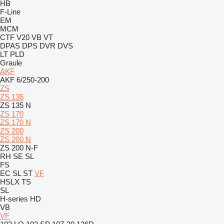
HB
F-Line
EM
MCM
CTF
V20
VB
VT
DPAS
DPS
DVR
DVS
LT
PLD
Graule
AKF
AKF 6/250-200
ZS
ZS 135
ZS 135 N
ZS 170
ZS 170 N
ZS 200
ZS 200 N
ZS 200 N-F
RH
SE
SL
FS
EC
SL
ST
VF
HSLX
TS
SL
H-series
HD
VB
VF