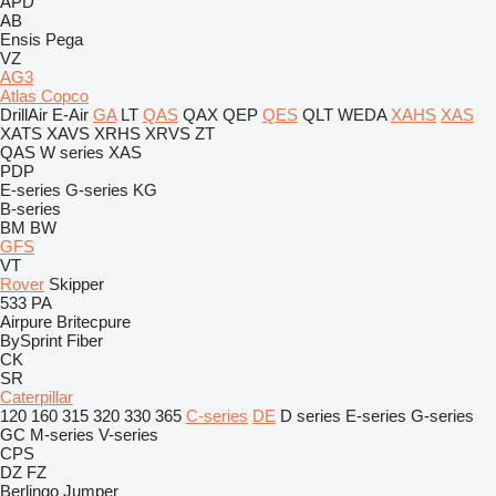
APD
AB
Ensis
Pega
VZ
AG3
Atlas Copco
DrillAir
E-Air
GA
LT
QAS
QAX
QEP
QES
QLT
WEDA
XAHS
XAS
XATS
XAVS
XRHS
XRVS
ZT
QAS
W series
XAS
PDP
E-series
G-series
KG
B-series
BM
BW
GFS
VT
Rover
Skipper
533
PA
Airpure
Britecpure
BySprint Fiber
CK
SR
Caterpillar
120
160
315
320
330
365
C-series
DE
D series
E-series
G-series
GC
M-series
V-series
CPS
DZ
FZ
Berlingo
Jumper