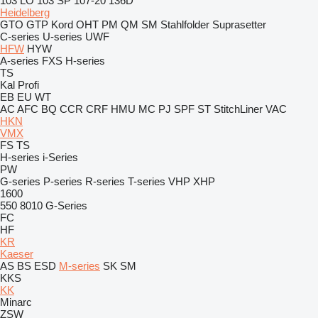
103 LO
103 SP
107-20
136D
Heidelberg
GTO
GTP
Kord
OHT
PM
QM
SM
Stahlfolder
Suprasetter
C-series
U-series
UWF
HFW
HYW
A-series
FXS
H-series
TS
Kal
Profi
EB
EU
WT
AC
AFC
BQ
CCR
CRF
HMU
MC
PJ
SPF
ST
StitchLiner
VAC
HKN
VMX
FS
TS
H-series
i-Series
PW
G-series
P-series
R-series
T-series
VHP
XHP
1600
550
8010
G-Series
FC
HF
KR
Kaeser
AS
BS
ESD
M-series
SK
SM
KKS
KK
Minarc
ZSW