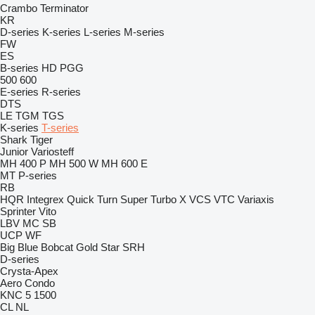
Crambo
Terminator
KR
D-series
K-series
L-series
M-series
FW
ES
B-series
HD
PGG
500
600
E-series
R-series
DTS
LE
TGM
TGS
K-series
T-series
Shark
Tiger
Junior
Variosteff
MH 400 P
MH 500 W
MH 600 E
MT
P-series
RB
HQR
Integrex
Quick Turn
Super Turbo X
VCS
VTC
Variaxis
Sprinter
Vito
LBV
MC
SB
UCP
WF
Big Blue
Bobcat
Gold Star
SRH
D-series
Crysta-Apex
Aero
Condo
KNC 5 1500
CL
NL