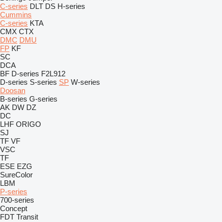
C-series
DLT
DS
H-series
Cummins
C-series
KTA
CMX
CTX
DMC
DMU
FP
KF
SC
DCA
BF
D-series
F2L912
D-series
S-series
SP
W-series
Doosan
B-series
G-series
AK
DW
DZ
DC
LHF
ORIGO
SJ
TF
VF
VSC
TF
ESE
EZG
SureColor
LBM
P-series
700-series
Concept
FDT
Transit