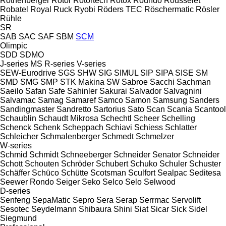
Rothenberger
Rotor
Rotortech
Rotox
Roundo
Rousselet
Robatel
Royal
Ruck
Ryobi
Röders TEC
Röschermatic
Rösler
Rühle
SR
SAB
SAC
SAF
SBM
SCM
Olimpic
SDD
SDMO
J-series
MS
R-series
V-series
SEW-Eurodrive
SGS
SHW
SIG
SIMUL
SIP
SIPA
SISE
SM
SMD
SMG
SMP
STK Makina
SW
Sabroe
Sacchi
Sachman
Saeilo
Safan
Safe
Sahinler
Sakurai
Salvador
Salvagnini
Salvamac
Samag
Samaref
Samco
Samon
Samsung
Sanders
Sandingmaster
Sandretto
Sartorius
Sato
Scan
Scania
Scantool
Schaublin
Schaudt Mikrosa
Schechtl
Scheer
Schelling
Schenck
Schenk
Scheppach
Schiavi
Schiess
Schlatter
Schleicher
Schmalenberger
Schmedt
Schmelzer
W-series
Schmid
Schmidt
Schneeberger
Schneider Senator
Schneider
Schott
Schouten
Schröder
Schubert
Schuko
Schuler
Schuster
Schäffer
Schüco
Schütte
Scotsman
Sculfort
Sealpac
Seditesa
Seewer Rondo
Seiger
Seko
Selco
Selo
Selwood
D-series
Senfeng
SepaMatic
Sepro
Sera
Serap
Serrmac
Servolift
Sesotec
Seydelmann
Shibaura
Shini
Siat
Sicar
Sick
Sidel
Siegmund