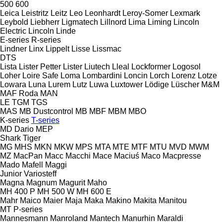
500
600
Leica
Leistritz
Leitz
Leo
Leonhardt
Leroy-Somer
Lexmark
Leybold
Liebherr
Ligmatech
Lillnord
Lima
Liming
Lincoln
Electric
Lincoln
Linde
E-series
R-series
Lindner
Linx
Lippelt
Lisse
Lissmac
DTS
Lista
Lister Petter
Lister
Liutech
Lleal
Lockformer
Logosol
Loher
Loire Safe
Loma
Lombardini
Loncin
Lorch
Lorenz
Lotze
Lowara
Luna
Lurem
Lutz
Luwa
Luxtower
Lödige
Lüscher
M&M
MAF Roda
MAN
LE
TGM
TGS
MAS
MB Dustcontrol
MB
MBF
MBM
MBO
K-series
T-series
MD Dario
MEP
Shark
Tiger
MG
MHS
MKN
MKW
MPS
MTA
MTE
MTF
MTU
MVD
MWM
MZ
MacPan
Macc
Macchi
Mace
Maciuś
Maco
Macpresse
Mado
Mafell
Maggi
Junior
Variosteff
Magna
Magnum
Magurit
Maho
MH 400 P
MH 500 W
MH 600 E
Mahr
Maico
Maier
Maja
Maka
Makino
Makita
Manitou
MT
P-series
Mannesmann
Manroland
Mantech
Manurhin
Maraldi