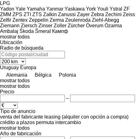
LPG
Yadon
Yale
Yamaha
Yanmar
Yaskawa
York
Youli
Ystral
ZF
ZMM
ZPS
ZTI
ZTS
Zalkin
Zanussi
Zayer
Zebra
Zechini
Zeiss
Zelfir
Zentex
Zeppelin
Zerma
Zeulenroda
Ziehl-Abegg
Ziemann
Ziersch
Zinser
Zoller
Zürcher
Överum
Özarma
Ambalaj
Škoda
Šmeral
Кампф
mostrar todos
Ubicación
Radio de búsqueda
Uruguay
Europa
Alemania
Bélgica
Polonia
mostrar todos
mostrar todos
Precio
–
Tipo de anuncio
venta
del fabricante
leasing (alquiler con opción a compra)
crédito
a plazos
permuta
intercambio
mostrar todos
Año de fabricación