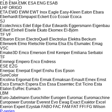
ELB
EMA
EMK
ESA ENG
ESAB
LHF
ORIGO
ETA
EWD
EWM
EWT Inox
Eagle
Easy-Kleen
Eaton
Ebara
Eberhardt
Ebmpapst
Eckert
Eco
Ecoair
Ecoca
SJ
Ecotechnics
Edel
Edge
Edur
Edwards
Eggersmann
Eigenbau
Eillert
Einhell
Eisele
Ekato
Ekomex
El-Björn
TF
VF
Elbaron
Elcon
ElectroQuell
Electrolux
Elektra Beckum
Ellerwerk
Elmo Rietschle
Eloma
Elsa
Elu
Elumatec
Emag
VSC
Emake3D
Emco
Emerson
Emil Kemper
Emiliana Serbatoi
TF
Emmegi
Empero
Enco
Endress
ESE
EZG
Enerpac
Enerpat
Engel
Enshu
Eos
Epson
SureColor
Ercolina
Ergomat
Erlo
Ermak
Ermaksan
Ernault
Ernex
Ernst
Esco
Esmach
Espera
Ess
Essa
Essemtec
Est Ticino
Esta
Etalon
EuRec
Eumach
LBM
Euro-Jabelmann
Eurochiller
Eurogen
Euromac
Euromacchine
Europower
Eurostar
Everest
Evo
Ewag
Exact
Exaktor
Excel
Exeron
Expert
Ezystak
FABO
FAC
FAM
FAT
FFI
FG Wilson
P-series