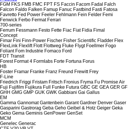
FGM
FKS
FMB
FMC
FPT
FS
Faccin
Facom
Fadal
Falch
Falcon
Faldo
Falken
Famup
Fanuc
Fastbind
Fasti
Fatosa
Favretto
Fed Power
Feeler
Fehlmann
Fein
Felder
Femi
Fenwick
Ferbo
Fermat
Ferrari
700-series
Ferrum
Fessmann
Festo
Fette
Fiac
Fiat
Fidia
Fimal
Concept
Fimar
Fini
Finn-Power
Fischer
Fisher Scientific
Fladder
Flex
FlexLink
Flexlift
Flott
Flottweg
Fluke
Flygt
Foellmer
Fogo
Foliant
Fom Industrie
Fomaco
Ford
FDT
Transit
Forest
Format 4
Formlabs
Forte
Fortuna
Forus
HB
Foster
Framar
Franke
Franz
Freund
Frewitt
Frey
F-Line
Friedrich
Friggi
Fristam
Fritsch
Fronius
Fryma
Fu Promise Air
Fuji
Fujifilm
Fujikura
Full
Funke
Futura
GBC
GE
GEA
GER
GF
GHH
GMG
GMP
GUK
GWK
Gabbiani
Gai
Gallus
EM
Gamma
Gannomat
Gantenbein
Garant
Gardner Denver
Gaser
Gasparini
Gastrorag
Geba
Geho
Geibel & Hotz
Geiger
Geka
Geko
Gema
Geminis
GenPower
GenSet
MCM
Genelec
Generac
CTF
V20
VB
VT