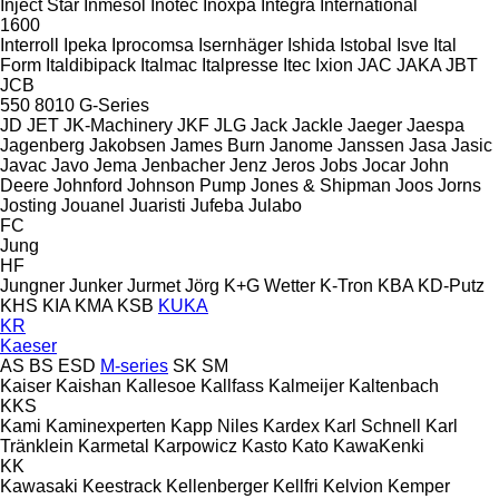
Inject Star
Inmesol
Inotec
Inoxpa
Integra
International
1600
Interroll
Ipeka
Iprocomsa
Isernhäger
Ishida
Istobal
Isve
Ital
Form
Italdibipack
Italmac
Italpresse
Itec
Ixion
JAC
JAKA
JBT
JCB
550
8010
G-Series
JD
JET
JK-Machinery
JKF
JLG
Jack
Jackle
Jaeger
Jaespa
Jagenberg
Jakobsen
James Burn
Janome
Janssen
Jasa
Jasic
Javac
Javo
Jema
Jenbacher
Jenz
Jeros
Jobs
Jocar
John
Deere
Johnford
Johnson Pump
Jones & Shipman
Joos
Jorns
Josting
Jouanel
Juaristi
Jufeba
Julabo
FC
Jung
HF
Jungner
Junker
Jurmet
Jörg
K+G Wetter
K-Tron
KBA
KD-Putz
KHS
KIA
KMA
KSB
KUKA
KR
Kaeser
AS
BS
ESD
M-series
SK
SM
Kaiser
Kaishan
Kallesoe
Kallfass
Kalmeijer
Kaltenbach
KKS
Kami
Kaminexperten
Kapp Niles
Kardex
Karl Schnell
Karl
Tränklein
Karmetal
Karpowicz
Kasto
Kato
KawaKenki
KK
Kawasaki
Keestrack
Kellenberger
Kellfri
Kelvion
Kemper