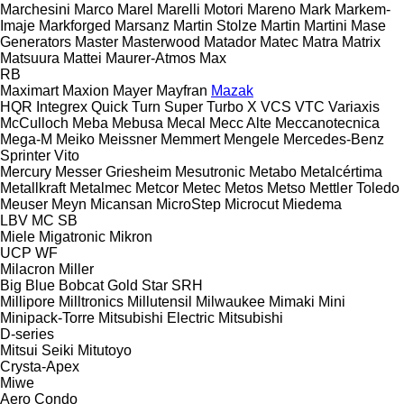
Marchesini
Marco
Marel
Marelli Motori
Mareno
Mark
Markem-
Imaje
Markforged
Marsanz
Martin Stolze
Martin
Martini
Mase
Generators
Master
Masterwood
Matador
Matec
Matra
Matrix
Matsuura
Mattei
Maurer-Atmos
Max
RB
Maximart
Maxion
Mayer
Mayfran
Mazak
HQR
Integrex
Quick Turn
Super Turbo X
VCS
VTC
Variaxis
McCulloch
Meba
Mebusa
Mecal
Mecc Alte
Meccanotecnica
Mega-M
Meiko
Meissner
Memmert
Mengele
Mercedes-Benz
Sprinter
Vito
Mercury
Messer Griesheim
Mesutronic
Metabo
Metalcértima
Metallkraft
Metalmec
Metcor
Metec
Metos
Metso
Mettler Toledo
Meuser
Meyn
Micansan
MicroStep
Microcut
Miedema
LBV
MC
SB
Miele
Migatronic
Mikron
UCP
WF
Milacron
Miller
Big Blue
Bobcat
Gold Star
SRH
Millipore
Milltronics
Millutensil
Milwaukee
Mimaki
Mini
Minipack-Torre
Mitsubishi Electric
Mitsubishi
D-series
Mitsui Seiki
Mitutoyo
Crysta-Apex
Miwe
Aero
Condo