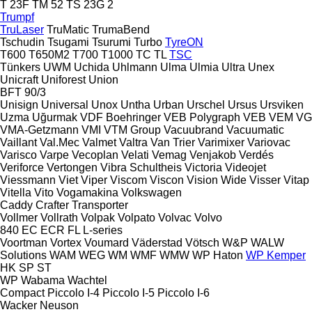
T 23F
TM 52
TS 23G 2
Trumpf
TruLaser
TruMatic
TrumaBend
Tschudin
Tsugami
Tsurumi
Turbo
TyreON
T600
T650M2
T700
T1000
TC
TL
TSC
Tünkers
UWM
Uchida
Uhlmann
Ulma
Ulmia
Ultra
Unex
Unicraft
Uniforest
Union
BFT 90/3
Unisign
Universal
Unox
Untha
Urban
Urschel
Ursus
Ursviken
Uzma
Uğurmak
VDF Boehringer
VEB Polygraph
VEB
VEM
VG
VMA-Getzmann
VMI
VTM Group
Vacuubrand
Vacuumatic
Vaillant
Val.Mec
Valmet
Valtra
Van Trier
Varimixer
Variovac
Varisco
Varpe
Vecoplan
Velati
Vemag
Venjakob
Verdés
Veriforce
Vertongen
Vibra Schultheis
Victoria
Videojet
Viessmann
Viet
Viper
Viscom
Viscon
Vision Wide
Visser
Vitap
Vitella
Vito
Vogamakina
Volkswagen
Caddy
Crafter
Transporter
Vollmer
Vollrath
Volpak
Volpato
Volvac
Volvo
840
EC
ECR
FL
L-series
Voortman
Vortex
Voumard
Väderstad
Vötsch
W&P
WALW
Solutions
WAM
WEG
WM
WMF
WMW
WP Haton
WP Kemper
HK
SP
ST
WP
Wabama
Wachtel
Compact
Piccolo I-4
Piccolo I-5
Piccolo I-6
Wacker Neuson