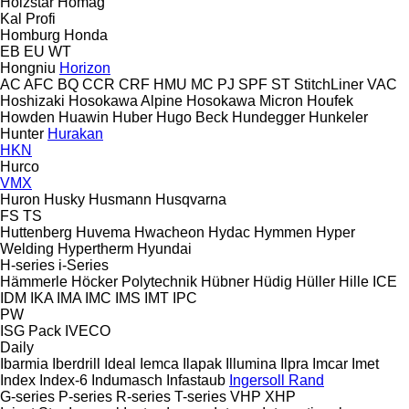
Holzstar
Homag
Kal
Profi
Homburg
Honda
EB
EU
WT
Hongniu
Horizon
AC
AFC
BQ
CCR
CRF
HMU
MC
PJ
SPF
ST
StitchLiner
VAC
Hoshizaki
Hosokawa Alpine
Hosokawa Micron
Houfek
Howden
Huawin
Huber
Hugo Beck
Hundegger
Hunkeler
Hunter
Hurakan
HKN
Hurco
VMX
Huron
Husky
Husmann
Husqvarna
FS
TS
Huttenberg
Huvema
Hwacheon
Hydac
Hymmen
Hyper
Welding
Hypertherm
Hyundai
H-series
i-Series
Hämmerle
Höcker Polytechnik
Hübner
Hüdig
Hüller Hille
ICE
IDM
IKA
IMA
IMC
IMS
IMT
IPC
PW
ISG Pack
IVECO
Daily
Ibarmia
Iberdrill
Ideal
Iemca
Ilapak
Illumina
Ilpra
Imcar
Imet
Index
Index-6
Indumasch
Infastaub
Ingersoll Rand
G-series
P-series
R-series
T-series
VHP
XHP