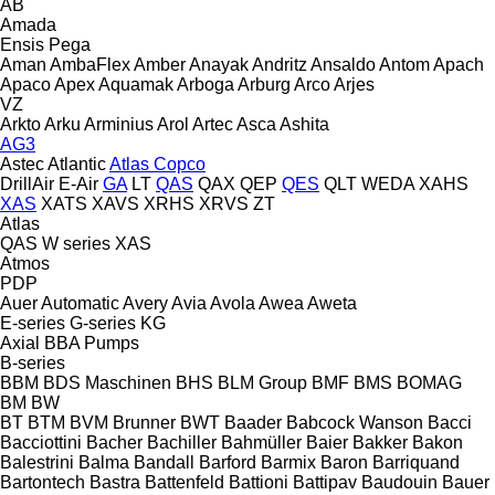
AB
Amada
Ensis
Pega
Aman
AmbaFlex
Amber
Anayak
Andritz
Ansaldo
Antom
Apach
Apaco
Apex
Aquamak
Arboga
Arburg
Arco
Arjes
VZ
Arkto
Arku
Arminius
Arol
Artec
Asca
Ashita
AG3
Astec
Atlantic
Atlas Copco
DrillAir
E-Air
GA
LT
QAS
QAX
QEP
QES
QLT
WEDA
XAHS
XAS
XATS
XAVS
XRHS
XRVS
ZT
Atlas
QAS
W series
XAS
Atmos
PDP
Auer
Automatic
Avery
Avia
Avola
Awea
Aweta
E-series
G-series
KG
Axial
BBA Pumps
B-series
BBM
BDS Maschinen
BHS
BLM Group
BMF
BMS
BOMAG
BM
BW
BT
BTM
BVM Brunner
BWT
Baader
Babcock Wanson
Bacci
Bacciottini
Bacher
Bachiller
Bahmüller
Baier
Bakker
Bakon
Balestrini
Balma
Bandall
Barford
Barmix
Baron
Barriquand
Bartontech
Bastra
Battenfeld
Battioni
Battipav
Baudouin
Bauer