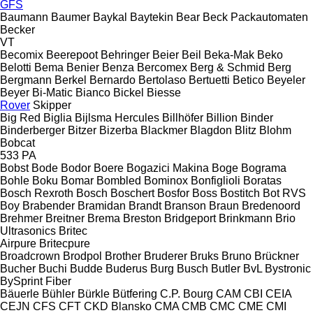
GFS
Baumann
Baumer
Baykal
Baytekin
Bear
Beck Packautomaten
Becker
VT
Becomix
Beerepoot
Behringer
Beier
Beil
Beka-Mak
Beko
Belotti
Bema
Benier
Benza
Bercomex
Berg & Schmid
Berg
Bergmann
Berkel
Bernardo
Bertolaso
Bertuetti
Betico
Beyeler
Beyer
Bi-Matic
Bianco
Bickel
Biesse
Rover
Skipper
Big Red
Biglia
Bijlsma Hercules
Billhöfer
Billion
Binder
Binderberger
Bitzer
Bizerba
Blackmer
Blagdon
Blitz
Blohm
Bobcat
533
PA
Bobst
Bode
Bodor
Boere
Bogazici Makina
Boge
Bograma
Bohle
Boku
Bomar
Bombled
Bominox
Bonfiglioli
Boratas
Bosch Rexroth
Bosch
Boschert
Bosfor
Boss
Bostitch
Bot RVS
Boy
Brabender
Bramidan
Brandt
Branson
Braun
Bredenoord
Brehmer
Breitner
Brema
Breston
Bridgeport
Brinkmann
Brio
Ultrasonics
Britec
Airpure
Britecpure
Broadcrown
Brodpol
Brother
Bruderer
Bruks
Bruno
Brückner
Bucher
Buchi
Budde
Buderus
Burg
Busch
Butler
BvL
Bystronic
BySprint Fiber
Bäuerle
Bühler
Bürkle
Bütfering
C.P. Bourg
CAM
CBI
CEIA
CEJN
CFS
CFT
CKD Blansko
CMA
CMB
CMC
CME
CMI