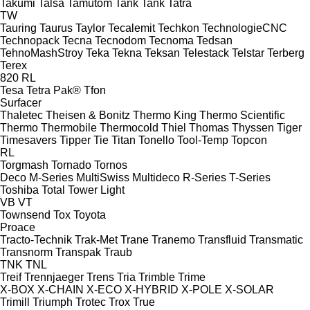
Takumi
Talsa
Tamutom
Tank
Tank
Tatra
TW
Tauring
Taurus
Taylor
Tecalemit
Techkon
TechnologieCNC
Technopack
Tecna
Tecnodom
Tecnoma
Tedsan
TehnoMashStroy
Teka
Tekna
Teksan
Telestack
Telstar
Terberg
Terex
820
RL
Tesa
Tetra Pak®
Tfon
Surfacer
Thaletec
Theisen & Bonitz
Thermo King
Thermo Scientific
Thermo
Thermobile
Thermocold
Thiel
Thomas
Thyssen
Tiger
Timesavers
Tipper Tie
Titan
Tonello
Tool-Temp
Topcon
RL
Torgmash
Tornado
Tornos
Deco
M-Series
MultiSwiss
Multideco
R-Series
T-Series
Toshiba
Total
Tower Light
VB
VT
Townsend
Tox
Toyota
Proace
Tracto-Technik
Trak-Met
Trane
Tranemo
Transfluid
Transmatic
Transnorm
Transpak
Traub
TNK
TNL
Treif
Trennjaeger
Trens
Tria
Trimble
Trime
X-BOX
X-CHAIN
X-ECO
X-HYBRID
X-POLE
X-SOLAR
Trimill
Triumph
Trotec
Trox
True