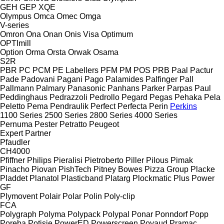
GEH
GEP
XQE
Olympus
Omca
Omec
Omga
V-series
Omron
Ona
Onan
Onis Visa
Optimum
OPTImill
Option
Orma
Orsta
Orwak
Osama
S2R
PBR
PC
PCM
PE Labellers
PFM
PM
POS
PRB
Paal
Pactur
Pade
Padovani
Pagani
Pago
Palamides
Palfinger
Pall
Pallmann
Palmary
Panasonic
Panhans
Parker
Parpas
Paul
Peddinghaus
Pedrazzoli
Pedrollo
Pegard
Pegas
Pehaka
Pela
Peletto
Pema
Pendraulik
Perfect
Perfecta
Perin
Perkins
1100 Series
2500 Series
2800 Series
4000 Series
Pernuma
Pester
Petratto
Peugeot
Expert
Partner
Pfaudler
CH4000
Pfiffner
Philips
Pieralisi
Pietroberto
Piller
Pilous
Pimak
Pinacho
Piovan
PishTech
Pitney Bowes
Pizza Group
Placke
Pladdet
Planatol
Plasticband
Platarg
Plockmatic
Plus Power
GF
Plymovent
Polair
Polar
Polin
Poly-clip
FCA
Polygraph
Polyma
Polypack
Polypal
Ponar
Ponndorf
Popp
Poręba
Potisje
PowerED
Powerscreen
Poyaud
Pramac