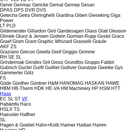
Genie
Genmac
Gericke
Gernal
Gernep
Gesan
DPAS
DPS
DVR
DVS
Getecha
Getra
Ghiringhelli
Giardina
Giben
Gieseking
Giga
Power
LT
PLD
Gildemeister
Gillardon
Giró
Gjerdesagen
Glass
Glatt
Gleason
Glimek
Glunz & Jensen
Godwin
Gorman-Rupp
Gostol
Graco
Graef
Gram
Grant
Graphic Whizard
Grasselli
Graule
AKF
ZS
Graziano
Grecon
Greefa
Greif
Griggio
Grimme
RH
SE
SL
Grindermak
Grindex
Grit
Gross
Grundfos
Gruppo Fabbri
Gubisch
Gucbir
Guifil
Guilliet
Gulliver
Gurutzpe
Gweike
Gys
Gämmerler
Gölz
FS
Güde
Günther
Güntner
H&M
HANOMAG
HASKAN
HAWE
HBM
HB‑Therm
HDK
HE-VA
HM Machinery
HP
HSM
HTT
Haas
EC
SL
ST
VF
Habämfa
Haco
HSLX
TS
Haeusler
Haffner
SL
Hagen & Goebel
Hahn+Kolb
Haimer
Haitian
Hamm