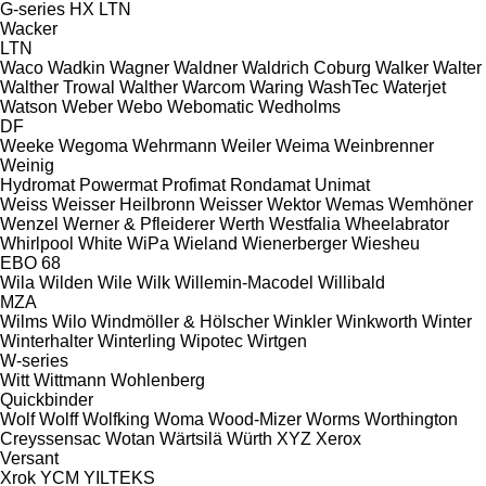
G-series
HX
LTN
Wacker
LTN
Waco
Wadkin
Wagner
Waldner
Waldrich Coburg
Walker
Walter
Walther Trowal
Walther
Warcom
Waring
WashTec
Waterjet
Watson
Weber
Webo
Webomatic
Wedholms
DF
Weeke
Wegoma
Wehrmann
Weiler
Weima
Weinbrenner
Weinig
Hydromat
Powermat
Profimat
Rondamat
Unimat
Weiss
Weisser Heilbronn
Weisser
Wektor
Wemas
Wemhöner
Wenzel
Werner & Pfleiderer
Werth
Westfalia
Wheelabrator
Whirlpool
White
WiPa
Wieland
Wienerberger
Wiesheu
EBO 68
Wila
Wilden
Wile
Wilk
Willemin-Macodel
Willibald
MZA
Wilms
Wilo
Windmöller & Hölscher
Winkler
Winkworth
Winter
Winterhalter
Winterling
Wipotec
Wirtgen
W-series
Witt
Wittmann
Wohlenberg
Quickbinder
Wolf
Wolff
Wolfking
Woma
Wood-Mizer
Worms
Worthington
Creyssensac
Wotan
Wärtsilä
Würth
XYZ
Xerox
Versant
Xrok
YCM
YILTEKS