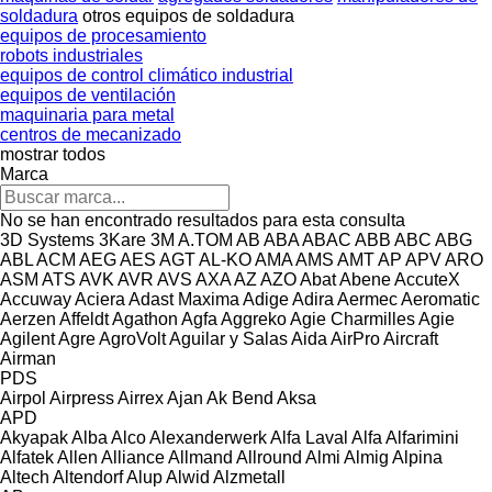
soldadura
otros equipos de soldadura
equipos de procesamiento
robots industriales
equipos de control climático industrial
equipos de ventilación
maquinaria para metal
centros de mecanizado
mostrar todos
Marca
No se han encontrado resultados para esta consulta
3D Systems
3Kare
3M
A.TOM
AB
ABA
ABAC
ABB
ABC
ABG
ABL
ACM
AEG
AES
AGT
AL-KO
AMA
AMS
AMT
AP
APV
ARO
ASM
ATS
AVK
AVR
AVS
AXA
AZ
AZO
Abat
Abene
AccuteX
Accuway
Aciera
Adast Maxima
Adige
Adira
Aermec
Aeromatic
Aerzen
Affeldt
Agathon
Agfa
Aggreko
Agie Charmilles
Agie
Agilent
Agre
AgroVolt
Aguilar y Salas
Aida
AirPro
Aircraft
Airman
PDS
Airpol
Airpress
Airrex
Ajan
Ak Bend
Aksa
APD
Akyapak
Alba
Alco
Alexanderwerk
Alfa Laval
Alfa
Alfarimini
Alfatek
Allen
Alliance
Allmand
Allround
Almi
Almig
Alpina
Altech
Altendorf
Alup
Alwid
Alzmetall