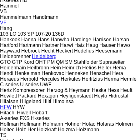
H-series
HD
Hammel
VB
Hammelmann
Handtmann
VF
Hang
103 LO
103 SP
107-20
136D
Hankook
Hanna
Hans
Hanwha
Hardinge
Harrison
Harsan
Hartford
Hartmann
Hartner
Harwi
Hatz
Haug
Hauser
Hawo
Hayward
Hebrock
Hecht
Heckert
Hedelius
Heesemann
Heidebrenner
Heidelberg
GTO
GTP
Kord
OHT
PM
QM
SM
Stahlfolder
Suprasetter
Heidenhain
Heilbronn
Hein
Heinrich
Helios
Heller
Hema
Hendi
Henkelman
Henkovac
Henneken
Henschel
Hera
Heraeus
Herbold
Hercules
Herkules
Herlitzius
Herma
Hermle
C-series
U-series
UWF
Hertz Kompressoren
Herzog & Heymann
Heska
Hess
Heuft
Hewlett Packard
Hexagon
Heyligenstaedt
Heylo
Hidrostal
Hilalsan
Hilgeland
Hilti
Himoinsa
HFW
HYW
Hitachi
Hiwell
Hobart
A-series
FXS
H-series
Hoffman
Hoffmann
Hofmann
Hohner
Holac
Holaras
Holmen
Holtec
Holz-Her
Holzkraft
Holzma
Holzmann
TS