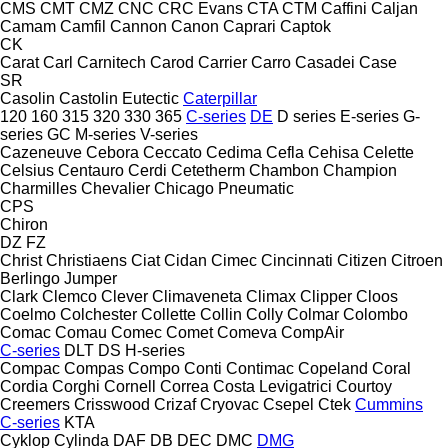
CMS
CMT
CMZ
CNC
CRC Evans
CTA
CTM
Caffini
Caljan
Camam
Camfil
Cannon
Canon
Caprari
Captok
CK
Carat
Carl
Carnitech
Carod
Carrier
Carro
Casadei
Case
SR
Casolin
Castolin Eutectic
Caterpillar
120
160
315
320
330
365
C-series
DE
D series
E-series
G-
series
GC
M-series
V-series
Cazeneuve
Cebora
Ceccato
Cedima
Cefla
Cehisa
Celette
Celsius
Centauro
Cerdi
Cetetherm
Chambon
Champion
Charmilles
Chevalier
Chicago Pneumatic
CPS
Chiron
DZ
FZ
Christ
Christiaens
Ciat
Cidan
Cimec
Cincinnati
Citizen
Citroen
Berlingo
Jumper
Clark
Clemco
Clever
Climaveneta
Climax
Clipper
Cloos
Coelmo
Colchester
Collette
Collin
Colly
Colmar
Colombo
Comac
Comau
Comec
Comet
Comeva
CompAir
C-series
DLT
DS
H-series
Compac
Compas
Compo
Conti
Contimac
Copeland
Coral
Cordia
Corghi
Cornell
Correa
Costa Levigatrici
Courtoy
Creemers
Crisswood
Crizaf
Cryovac
Csepel
Ctek
Cummins
C-series
KTA
Cyklop
Cylinda
DAF
DB
DEC
DMC
DMG