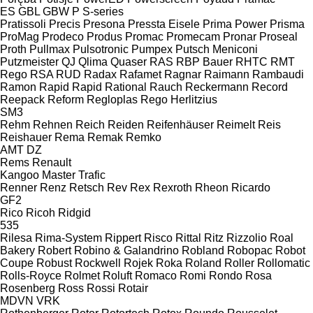
ES
GBL
GBW
P
S-series
Pratissoli
Precis
Presona
Pressta Eisele
Prima Power
Prisma
ProMag
Prodeco
Produs
Promac
Promecam
Pronar
Proseal
Proth
Pullmax
Pulsotronic
Pumpex
Putsch Meniconi
Putzmeister
QJ
Qlima
Quaser
RAS
RBP Bauer
RHTC
RMT
Rego
RSA
RUD
Radax
Rafamet
Ragnar
Raimann
Rambaudi
Ramon
Rapid
Rapid
Rational
Rauch
Reckermann
Record
Reepack
Reform
Regloplas
Rego Herlitzius
SM3
Rehm
Rehnen
Reich
Reiden
Reifenhäuser
Reimelt
Reis
Reishauer
Rema
Remak
Remko
AMT
DZ
Rems
Renault
Kangoo
Master
Trafic
Renner
Renz
Retsch
Rev
Rex
Rexroth
Rheon
Ricardo
GF2
Rico
Ricoh
Ridgid
535
Rilesa
Rima-System
Rippert
Risco
Rittal
Ritz
Rizzolio
Roal
Bakery
Robert
Robino & Galandrino
Robland
Robopac
Robot
Coupe
Robust
Rockwell
Rojek
Roka
Roland
Roller
Rollomatic
Rolls-Royce
Rolmet
Roluft
Romaco
Romi
Rondo
Rosa
Rosenberg
Ross
Rossi
Rotair
MDVN
VRK