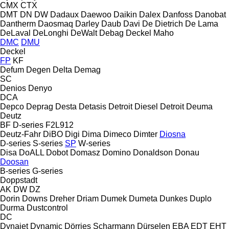
CMX
CTX
DMT
DN
DW
Dadaux
Daewoo
Daikin
Dalex
Danfoss
Danobat
Dantherm
Daosmaq
Darley
Daub
Davi
De Dietrich
De Lama
DeLaval
DeLonghi
DeWalt
Debag
Deckel Maho
DMC
DMU
Deckel
FP
KF
Defum
Degen
Delta
Demag
SC
Denios
Denyo
DCA
Depco
Deprag
Desta
Detasis
Detroit Diesel
Detroit
Deuma
Deutz
BF
D-series
F2L912
Deutz-Fahr
DiBO
Digi
Dima
Dimeco
Dimter
Diosna
D-series
S-series
SP
W-series
Disa
DoALL
Dobot
Domasz
Domino
Donaldson
Donau
Doosan
B-series
G-series
Doppstadt
AK
DW
DZ
Dorin
Downs
Dreher
Driam
Dumek
Dumeta
Dunkes
Duplo
Durma
Dustcontrol
DC
Dynajet
Dynamic
Dörries Scharmann
Dürselen
EBA
EDT
EHT