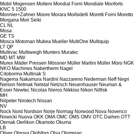
Mobil
Mogensen
Molteni
Mondial Forni
Mondiale
Monforts
KNC 5 1500
Monnier+Zahner
Moore
Morara
Morbidelli
Moretti Forni
Moretto
Morgana
Mori Seiki
CL
NL
Mosa
GE
TS
Mosca
Motoman
Mubea
Mueller
MultiOne
Multiquip
LT
QP
Multivac
Multiweigh
Munters
Muratec
MD
MT
MW
Murex
Mäder Pressen
Mössner
Müller Martini
Müller
Müro
NGK
NKO Machines
Nabertherm
Nagel
Citoborma
Multinak S
Nagema
Nakamura
Nardini
Nazzareno
Nederman
Neff
Negri
Nelson
Netmak
Netstal
Netzsch
Neuenhauser
Neuman &
Esser
Newtec
Nicolas
Nieros
Nikkiso
Nikon
Nilfisk
MH
Nilpeter
Nirotech
Nissan
NV
Nock
Nord
Nordson
Norje
Normag
Norwood
Nova
Novenco
Nowicki
Nuova
OKK
OMA
OMC
OMS
OMV
OTC Daihen
OTT
Oemak
Oerlikon
Okamoto
Okuma
LB
Oliver
Olnova
Olofsfors
Olsa
Olympian