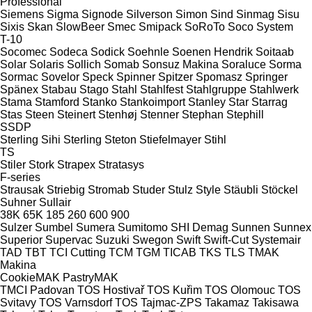
Professional
Siemens
Sigma
Signode
Silverson
Simon
Sind
Sinmag
Sisu
Sixis
Skan
SlowBeer
Smec
Smipack
SoRoTo
Soco System
T-10
Socomec
Sodeca
Sodick
Soehnle
Soenen Hendrik
Soitaab
Solar
Solaris
Sollich
Somab
Sonsuz Makina
Soraluce
Sorma
Sormac
Sovelor
Speck
Spinner
Spitzer
Spomasz
Springer
Spänex
Stabau
Stago
Stahl
Stahlfest
Stahlgruppe
Stahlwerk
Stama
Stamford
Stanko
Stankoimport
Stanley
Star
Starrag
Stas
Steen
Steinert
Stenhøj
Stenner
Stephan
Stephill
SSDP
Sterling Sihi
Sterling
Steton
Stiefelmayer
Stihl
TS
Stiler
Stork
Strapex
Stratasys
F-series
Strausak
Striebig
Stromab
Studer
Stulz
Style
Stäubli
Stöckel
Suhner
Sullair
38K
65K
185
260
600
900
Sulzer
Sumbel
Sumera
Sumitomo SHI Demag
Sunnen
Sunnex
Superior
Supervac
Suzuki
Swegon
Swift
Swift-Cut
Systemair
TAD
TBT
TCI Cutting
TCM
TGM
TICAB
TKS
TLS
TMAK
Makina
CookieMAK
PastryMAK
TMCI Padovan
TOS Hostivař
TOS Kuřim
TOS Olomouc
TOS
Svitavy
TOS Varnsdorf
TOS
Tajmac-ZPS
Takamaz
Takisawa