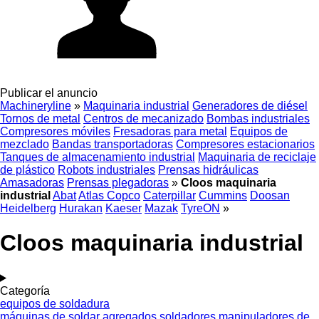
Publicar el anuncio
Machineryline
»
Maquinaria industrial
Generadores de diésel
Tornos de metal
Centros de mecanizado
Bombas industriales
Compresores móviles
Fresadoras para metal
Equipos de
mezclado
Bandas transportadoras
Compresores estacionarios
Tanques de almacenamiento industrial
Maquinaria de reciclaje
de plástico
Robots industriales
Prensas hidráulicas
Amasadoras
Prensas plegadoras
»
Cloos maquinaria
industrial
Abat
Atlas Copco
Caterpillar
Cummins
Doosan
Heidelberg
Hurakan
Kaeser
Mazak
TyreON
»
Cloos maquinaria industrial
Categoría
equipos de soldadura
máquinas de soldar
agregados soldadores
manipuladores de