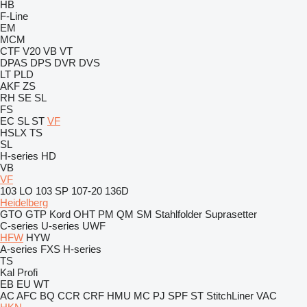
HB
F-Line
EM
MCM
CTF
V20
VB
VT
DPAS
DPS
DVR
DVS
LT
PLD
AKF
ZS
RH
SE
SL
FS
EC
SL
ST
VF
HSLX
TS
SL
H-series
HD
VB
VF
103 LO
103 SP
107-20
136D
Heidelberg
GTO
GTP
Kord
OHT
PM
QM
SM
Stahlfolder
Suprasetter
C-series
U-series
UWF
HFW
HYW
A-series
FXS
H-series
TS
Kal
Profi
EB
EU
WT
AC
AFC
BQ
CCR
CRF
HMU
MC
PJ
SPF
ST
StitchLiner
VAC