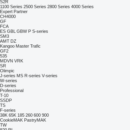
S2R
1100 Series
2500 Series
2800 Series
4000 Series
Expert
Partner
CH4000
GF
FCA
ES
GBL
GBW
P
S-series
SM3
AMT
DZ
Kangoo
Master
Trafic
GF2
535
MDVN
VRK
SR
Olimpic
J-series
MS
R-series
V-series
W-series
D-series
Professional
T-10
SSDP
TS
F-series
38K
65K
185
260
600
900
CookieMAK
PastryMAK
TW
820
RL