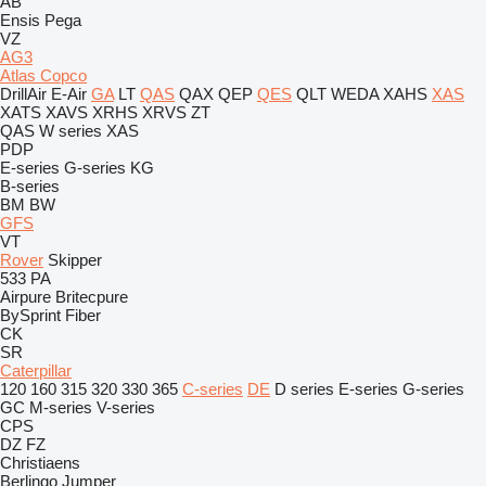
AB
Ensis
Pega
VZ
AG3
Atlas Copco
DrillAir
E-Air
GA
LT
QAS
QAX
QEP
QES
QLT
WEDA
XAHS
XAS
XATS
XAVS
XRHS
XRVS
ZT
QAS
W series
XAS
PDP
E-series
G-series
KG
B-series
BM
BW
GFS
VT
Rover
Skipper
533
PA
Airpure
Britecpure
BySprint Fiber
CK
SR
Caterpillar
120
160
315
320
330
365
C-series
DE
D series
E-series
G-series
GC
M-series
V-series
CPS
DZ
FZ
Christiaens
Berlingo
Jumper