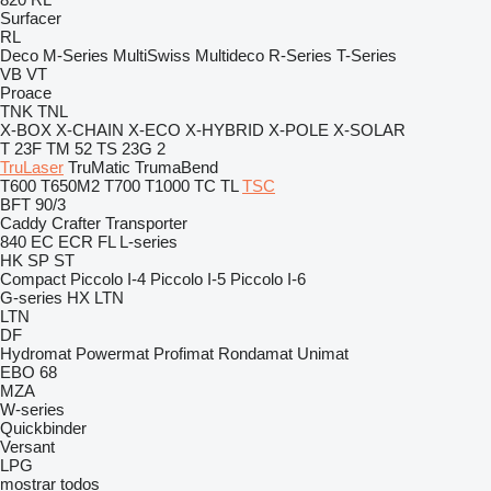
Surfacer
RL
Deco
M-Series
MultiSwiss
Multideco
R-Series
T-Series
VB
VT
Proace
TNK
TNL
X-BOX
X-CHAIN
X-ECO
X-HYBRID
X-POLE
X-SOLAR
T 23F
TM 52
TS 23G 2
TruLaser
TruMatic
TrumaBend
T600
T650M2
T700
T1000
TC
TL
TSC
BFT 90/3
Caddy
Crafter
Transporter
840
EC
ECR
FL
L-series
HK
SP
ST
Compact
Piccolo I-4
Piccolo I-5
Piccolo I-6
G-series
HX
LTN
LTN
DF
Hydromat
Powermat
Profimat
Rondamat
Unimat
EBO 68
MZA
W-series
Quickbinder
Versant
LPG
mostrar todos