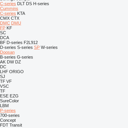
C-series
DLT
DS
H-series
Cummins
C-series
KTA
CMX
CTX
DMC
DMU
FP
KF
SC
DCA
BF
D-series
F2L912
D-series
S-series
SP
W-series
Doosan
B-series
G-series
AK
DW
DZ
DC
LHF
ORIGO
SJ
TF
VF
VSC
TF
ESE
EZG
SureColor
LBM
P-series
700-series
Concept
FDT
Transit