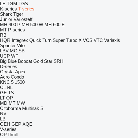
LE
TGM
TGS
K-series
T-series
Shark
Tiger
Junior
Variosteff
MH 400 P
MH 500 W
MH 600 E
MT
P-series
RB
HQR
Integrex
Quick Turn
Super Turbo X
VCS
VTC
Variaxis
Sprinter
Vito
LBV
MC
SB
UCP
WF
Big Blue
Bobcat
Gold Star
SRH
D-series
Crysta-Apex
Aero
Condo
KNC 5 1500
CL
NL
GE
TS
LT
QP
MD
MT
MW
Citoborma
Multinak S
NV
LB
GEH
GEP
XQE
V-series
OPTImill