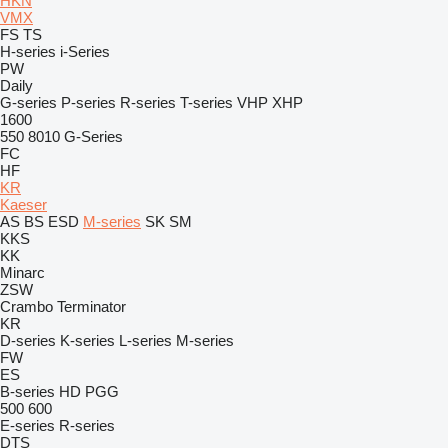
HKN
VMX
FS
TS
H-series
i-Series
PW
Daily
G-series
P-series
R-series
T-series
VHP
XHP
1600
550
8010
G-Series
FC
HF
KR
Kaeser
AS
BS
ESD
M-series
SK
SM
KKS
KK
Minarc
ZSW
Crambo
Terminator
KR
D-series
K-series
L-series
M-series
FW
ES
B-series
HD
PGG
500
600
E-series
R-series
DTS