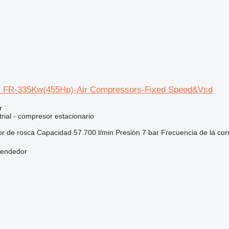
ir FR-335Kw(455Hp)-Air Compressors-Fixed Speed&Vsd
r
rial - compresor estacionario
or
de rosca
Capacidad
57.700 l/min
Presión
7 bar
Frecuencia de la cor
vendedor