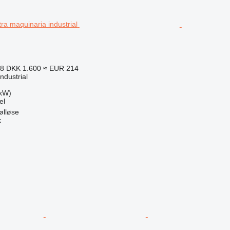
28
DKK 1.600
≈ EUR 214
ndustrial
 kW)
el
ølløse
k