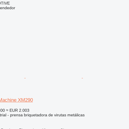
TIVE
vendedor
 Machine XM290
300
≈ EUR 2.003
rial - prensa briquetadora de virutas metálicas