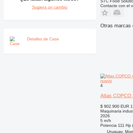
STC Food Soluti
Contacte con el 
Sugiera un cambio
Otras marcas e
Detalles de Case
nuevo
4
Atlas COPCO
$ 902.900
EUR 1
Maquinaria indust
2026
5 m/h
Potencia
111 Hp 
Uruguay, Mon