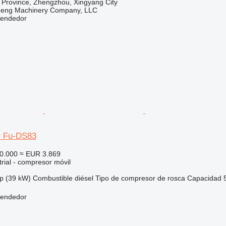
 Province, Zhengzhou, Xingyang City
heng Machinery Company, LLC
vendedor
r Fu-DS83
0.000
≈ EUR 3.869
rial - compresor móvil
p (39 kW)
Combustible
diésel
Tipo de compresor
de rosca
Capacidad
vendedor