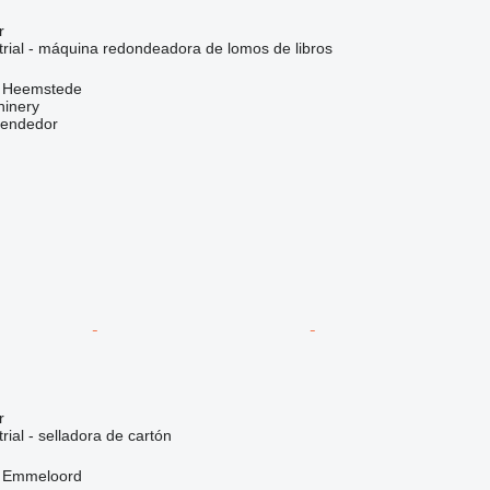
r
trial - máquina redondeadora de lomos de libros
, Heemstede
hinery
vendedor
r
rial - selladora de cartón
, Emmeloord