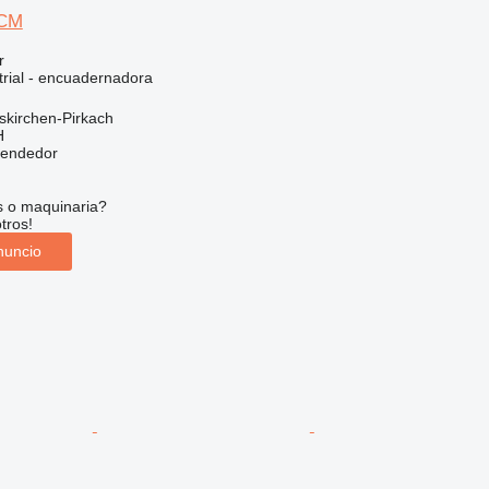
 CM
r
trial - encuadernadora
skirchen-Pirkach
H
vendedor
s o maquinaria?
tros!
nuncio