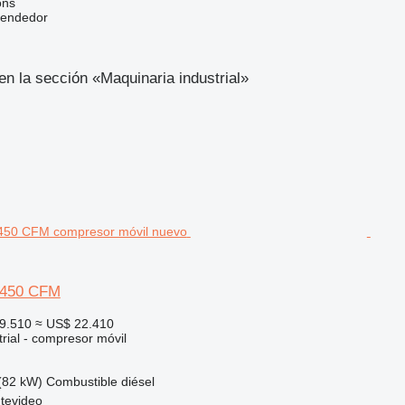
ons
vendedor
n la sección «Maquinaria industrial»
 450 CFM
9.510
≈ US$ 22.410
rial - compresor móvil
(82 kW)
Combustible
diésel
tevideo