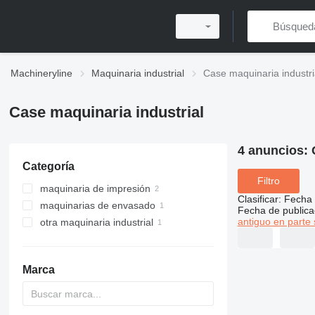
Machineryline
Maquinaria industrial
Case maquinaria industri
Case maquinaria industrial
4 anuncios:
Categoría
Filtro
maquinaria de impresión
Clasificar
:
Fecha 
maquinarias de envasado
máquinas de postimpresión
Fecha de publica
antiguo en parte 
otra maquinaria industrial
selladoras de cartón
encuadernadoras
máquinas redondeadoras de
lomos de libros
Marca