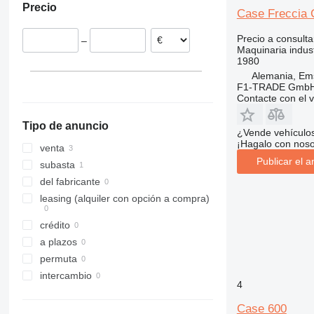
Precio
Alemania
Case Freccia
Precio a consulta
–
Maquinaria indus
1980
Alemania, Em
F1-TRADE Gmb
Contacte con el 
Tipo de anuncio
¿Vende vehículo
¡Hagalo con noso
venta
Publicar el a
subasta
del fabricante
leasing (alquiler con opción a compra)
crédito
a plazos
permuta
intercambio
4
Case 600