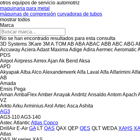
otros equipos de servicio automotriz
maquinaria para metal
máquinas de compresión
curvadoras de tubos
mostrar todos
Marca
No se han encontrado resultados para esta consulta
3D Systems
3Kare
3M
A.TOM
AB
ABA
ABAC
ABB
ABC
ABG
A
Accuway
Aciera
Adast Maxima
Adige
Adira
Aermec
Aeromatic
PDS
Airpol
Airpress
Airrex
Ajan
Ak Bend
Aksa
APD
Akyapak
Alba
Alco
Alexanderwerk
Alfa Laval
Alfa
Alfarimini
Alf
AB
Amada
Ensis
Pega
Aman
AmbaFlex
Amber
Anayak
Andritz
Ansaldo
Antom
Apach
VZ
Arkto
Arku
Arminius
Arol
Artec
Asca
Ashita
AG3
AG3-110
AG3-140
Astec
Atlantic
Atlas Copco
DrillAir
E-Air
GA
LT
QAS
QAX
QEP
QES
QLT
WEDA
XAHS
X
Atlas
QAS
W series
XAS