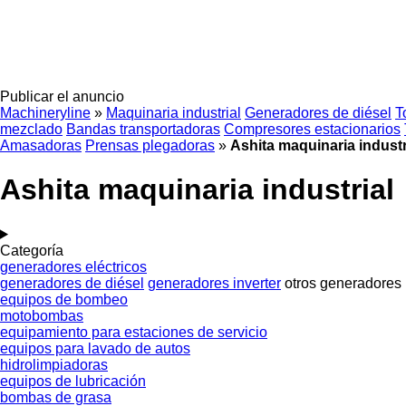
Publicar el anuncio
Machineryline
»
Maquinaria industrial
Generadores de diésel
T
mezclado
Bandas transportadoras
Compresores estacionarios
Amasadoras
Prensas plegadoras
»
Ashita maquinaria industr
Ashita maquinaria industrial
Categoría
generadores eléctricos
generadores de diésel
generadores inverter
otros generadores
equipos de bombeo
motobombas
equipamiento para estaciones de servicio
equipos para lavado de autos
hidrolimpiadoras
equipos de lubricación
bombas de grasa