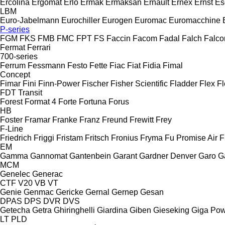
Ercolina
Ergomat
Erlo
Ermak
Ermaksan
Ernault
Ernex
Ernst
Es
LBM
Euro-Jabelmann
Eurochiller
Eurogen
Euromac
Euromacchine
P-series
FGM
FKS
FMB
FMC
FPT
FS
Faccin
Facom
Fadal
Falch
Falco
Fermat
Ferrari
700-series
Ferrum
Fessmann
Festo
Fette
Fiac
Fiat
Fidia
Fimal
Concept
Fimar
Fini
Finn-Power
Fischer
Fisher Scientific
Fladder
Flex
Fl
FDT
Transit
Forest
Format 4
Forte
Fortuna
Forus
HB
Foster
Framar
Franke
Franz
Freund
Frewitt
Frey
F-Line
Friedrich
Friggi
Fristam
Fritsch
Fronius
Fryma
Fu Promise Air
F
EM
Gamma
Gannomat
Gantenbein
Garant
Gardner Denver
Garo
G
MCM
Genelec
Generac
CTF
V20
VB
VT
Genie
Genmac
Gericke
Gernal
Gernep
Gesan
DPAS
DPS
DVR
DVS
Getecha
Getra
Ghiringhelli
Giardina
Giben
Gieseking
Giga Po
LT
PLD