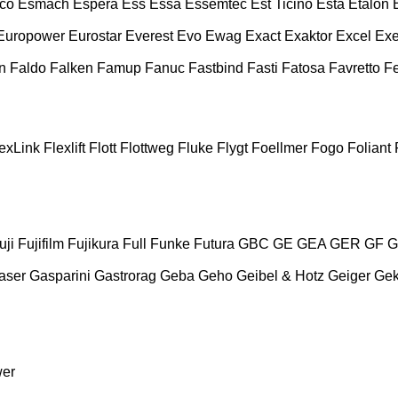
co
Esmach
Espera
Ess
Essa
Essemtec
Est Ticino
Esta
Etalon
Europower
Eurostar
Everest
Evo
Ewag
Exact
Exaktor
Excel
Exe
n
Faldo
Falken
Famup
Fanuc
Fastbind
Fasti
Fatosa
Favretto
F
exLink
Flexlift
Flott
Flottweg
Fluke
Flygt
Foellmer
Fogo
Foliant
uji
Fujifilm
Fujikura
Full
Funke
Futura
GBC
GE
GEA
GER
GF
G
aser
Gasparini
Gastrorag
Geba
Geho
Geibel & Hotz
Geiger
Ge
wer