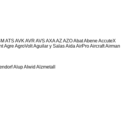
SM
ATS
AVK
AVR
AVS
AXA
AZ
AZO
Abat
Abene
AccuteX
nt
Agre
AgroVolt
Aguilar y Salas
Aida
AirPro
Aircraft
Airman
tendorf
Alup
Alwid
Alzmetall