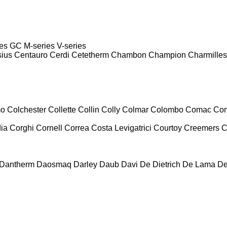
es
GC
M-series
V-series
sius
Centauro
Cerdi
Cetetherm
Chambon
Champion
Charmilles
mo
Colchester
Collette
Collin
Colly
Colmar
Colombo
Comac
Co
ia
Corghi
Cornell
Correa
Costa Levigatrici
Courtoy
Creemers
C
Dantherm
Daosmaq
Darley
Daub
Davi
De Dietrich
De Lama
De