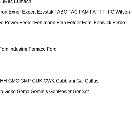
EuRec
Eumach
ron
Exner
Expert
Ezystak
FABO
FAC
FAM
FAT
FFI
FG Wilson
ed Power
Feeler
Fehlmann
Fein
Felder
Femi
Fenwick
Ferbo
Fom Industrie
Fomaco
Ford
HH
GMG
GMP
GUK
GWK
Gabbiani
Gai
Gallus
ka
Geko
Gema
Geminis
GenPower
GenSet