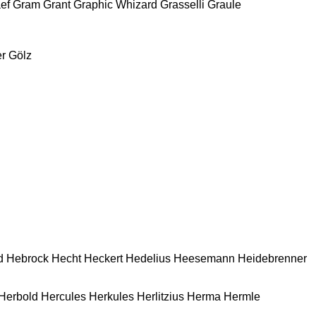
ef
Gram
Grant
Graphic Whizard
Grasselli
Graule
r
Gölz
d
Hebrock
Hecht
Heckert
Hedelius
Heesemann
Heidebrenner
Herbold
Hercules
Herkules
Herlitzius
Herma
Hermle