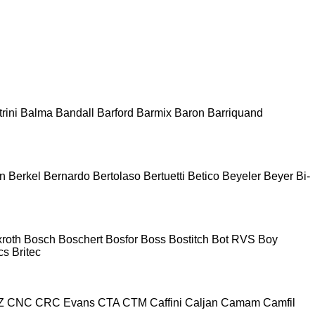
rini
Balma
Bandall
Barford
Barmix
Baron
Barriquand
n
Berkel
Bernardo
Bertolaso
Bertuetti
Betico
Beyeler
Beyer
Bi-
roth
Bosch
Boschert
Bosfor
Boss
Bostitch
Bot RVS
Boy
cs
Britec
Z
CNC
CRC Evans
CTA
CTM
Caffini
Caljan
Camam
Camfil