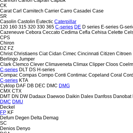
Cannon
Canon
Caprari
Captok
CK
Carat
Carl
Carnitech
Carrier
Carro
Casadei
Case
SR
Casolin
Castolin Eutectic
Caterpillar
120
160
315
320
330
365
C-series
DE
D series
E-series
G-seri
Cazeneuve
Cebora
Ceccato
Cedima
Cefla
Cehisa
Celette
Cel
CPS
Chiron
DZ
FZ
Christ
Christiaens
Ciat
Cidan
Cimec
Cincinnati
Citizen
Citroen
Berlingo
Jumper
Clark
Clemco
Clever
Climaveneta
Climax
Clipper
Cloos
Coel
C-series
DLT
DS
H-series
Compac
Compas
Compo
Conti
Contimac
Copeland
Coral
Cord
C-series
KTA
Cyklop
DAF
DB
DEC
DMC
DMG
CMX
CTX
DMT
DN
DW
Dadaux
Daewoo
Daikin
Dalex
Danfoss
Danobat
DMC
DMU
Deckel
FP
KF
Defum
Degen
Delta
Demag
SC
Denios
Denyo