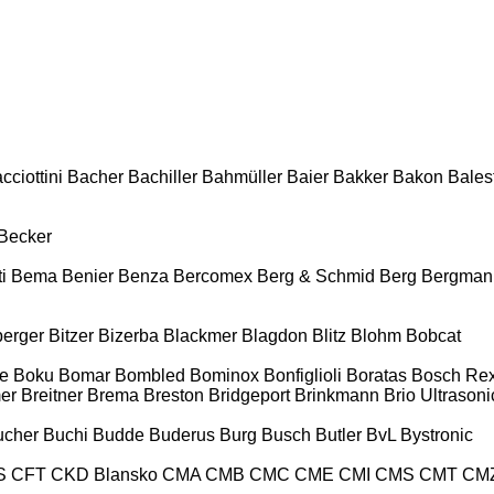
cciottini
Bacher
Bachiller
Bahmüller
Baier
Bakker
Bakon
Balest
Becker
i
Bema
Benier
Benza
Bercomex
Berg & Schmid
Berg
Bergman
berger
Bitzer
Bizerba
Blackmer
Blagdon
Blitz
Blohm
Bobcat
e
Boku
Bomar
Bombled
Bominox
Bonfiglioli
Boratas
Bosch Rex
er
Breitner
Brema
Breston
Bridgeport
Brinkmann
Brio Ultrasoni
ucher
Buchi
Budde
Buderus
Burg
Busch
Butler
BvL
Bystronic
S
CFT
CKD Blansko
CMA
CMB
CMC
CME
CMI
CMS
CMT
CM