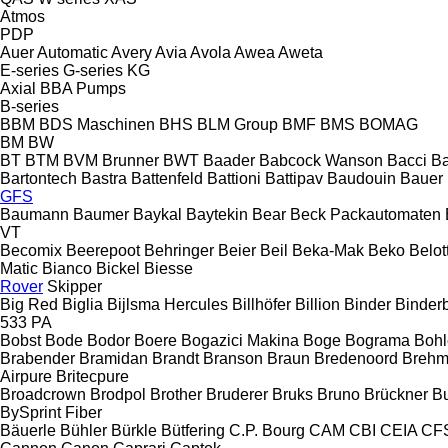
Atmos
PDP
Auer
Automatic
Avery
Avia
Avola
Awea
Aweta
E-series
G-series
KG
Axial
BBA Pumps
B-series
BBM
BDS Maschinen
BHS
BLM Group
BMF
BMS
BOMAG
BM
BW
BT
BTM
BVM Brunner
BWT
Baader
Babcock Wanson
Bacci
Ba
Bartontech
Bastra
Battenfeld
Battioni
Battipav
Baudouin
Bauer
GFS
Baumann
Baumer
Baykal
Baytekin
Bear
Beck Packautomaten
VT
Becomix
Beerepoot
Behringer
Beier
Beil
Beka-Mak
Beko
Belott
Matic
Bianco
Bickel
Biesse
Rover
Skipper
Big Red
Biglia
Bijlsma Hercules
Billhöfer
Billion
Binder
Binder
533
PA
Bobst
Bode
Bodor
Boere
Bogazici Makina
Boge
Bograma
Bohl
Brabender
Bramidan
Brandt
Branson
Braun
Bredenoord
Brehm
Airpure
Britecpure
Broadcrown
Brodpol
Brother
Bruderer
Bruks
Bruno
Brückner
B
BySprint Fiber
Bäuerle
Bühler
Bürkle
Bütfering
C.P. Bourg
CAM
CBI
CEIA
CF