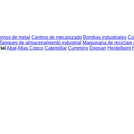
ornos de metal
Centros de mecanizado
Bombas industriales
Co
Tanques de almacenamiento industrial
Maquinaria de reciclaje 
ial
Abat
Atlas Copco
Caterpillar
Cummins
Doosan
Heidelberg