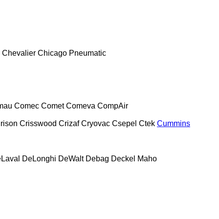
Chevalier
Chicago Pneumatic
mau
Comec
Comet
Comeva
CompAir
rison
Crisswood
Crizaf
Cryovac
Csepel
Ctek
Cummins
Laval
DeLonghi
DeWalt
Debag
Deckel Maho