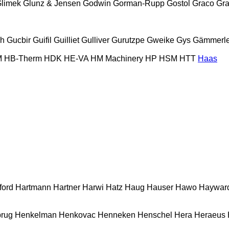
limek
Glunz & Jensen
Godwin
Gorman-Rupp
Gostol
Graco
Gra
ch
Gucbir
Guifil
Guilliet
Gulliver
Gurutzpe
Gweike
Gys
Gämmerle
M
HB‑Therm
HDK
HE-VA
HM Machinery
HP
HSM
HTT
Haas
ford
Hartmann
Hartner
Harwi
Hatz
Haug
Hauser
Hawo
Haywar
rug
Henkelman
Henkovac
Henneken
Henschel
Hera
Heraeus