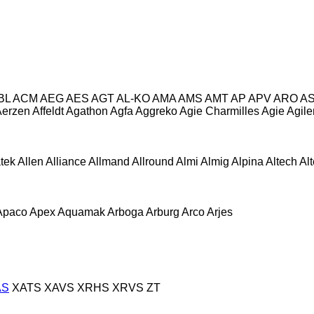
BL
ACM
AEG
AES
AGT
AL-KO
AMA
AMS
AMT
AP
APV
ARO
A
Aerzen
Affeldt
Agathon
Agfa
Aggreko
Agie Charmilles
Agie
Agile
atek
Allen
Alliance
Allmand
Allround
Almi
Almig
Alpina
Altech
Al
Apaco
Apex
Aquamak
Arboga
Arburg
Arco
Arjes
AS
XATS
XAVS
XRHS
XRVS
ZT