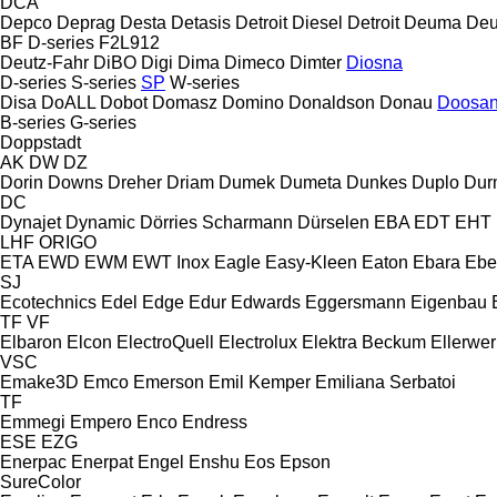
DCA
Depco
Deprag
Desta
Detasis
Detroit Diesel
Detroit
Deuma
Deu
BF
D-series
F2L912
Deutz-Fahr
DiBO
Digi
Dima
Dimeco
Dimter
Diosna
D-series
S-series
SP
W-series
Disa
DoALL
Dobot
Domasz
Domino
Donaldson
Donau
Doosa
B-series
G-series
Doppstadt
AK
DW
DZ
Dorin
Downs
Dreher
Driam
Dumek
Dumeta
Dunkes
Duplo
Dur
DC
Dynajet
Dynamic
Dörries Scharmann
Dürselen
EBA
EDT
EHT
LHF
ORIGO
ETA
EWD
EWM
EWT Inox
Eagle
Easy-Kleen
Eaton
Ebara
Ebe
SJ
Ecotechnics
Edel
Edge
Edur
Edwards
Eggersmann
Eigenbau
TF
VF
Elbaron
Elcon
ElectroQuell
Electrolux
Elektra Beckum
Ellerwer
VSC
Emake3D
Emco
Emerson
Emil Kemper
Emiliana Serbatoi
TF
Emmegi
Empero
Enco
Endress
ESE
EZG
Enerpac
Enerpat
Engel
Enshu
Eos
Epson
SureColor