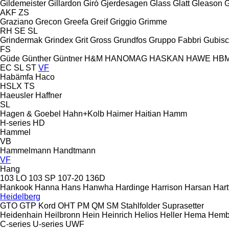
Gildemeister
Gillardon
Giró
Gjerdesagen
Glass
Glatt
Gleason
G
AKF
ZS
Graziano
Grecon
Greefa
Greif
Griggio
Grimme
RH
SE
SL
Grindermak
Grindex
Grit
Gross
Grundfos
Gruppo Fabbri
Gubis
FS
Güde
Günther
Güntner
H&M
HANOMAG
HASKAN
HAWE
HB
EC
SL
ST
VF
Habämfa
Haco
HSLX
TS
Haeusler
Haffner
SL
Hagen & Goebel
Hahn+Kolb
Haimer
Haitian
Hamm
H-series
HD
Hammel
VB
Hammelmann
Handtmann
VF
Hang
103 LO
103 SP
107-20
136D
Hankook
Hanna
Hans
Hanwha
Hardinge
Harrison
Harsan
Hart
Heidelberg
GTO
GTP
Kord
OHT
PM
QM
SM
Stahlfolder
Suprasetter
Heidenhain
Heilbronn
Hein
Heinrich
Helios
Heller
Hema
Hemb
C-series
U-series
UWF