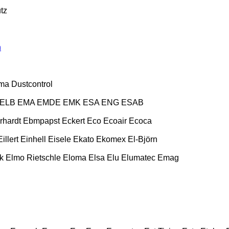
tz
n
ma
Dustcontrol
ELB
EMA
EMDE
EMK
ESA ENG
ESAB
rhardt
Ebmpapst
Eckert
Eco
Ecoair
Ecoca
Eillert
Einhell
Eisele
Ekato
Ekomex
El-Björn
k
Elmo Rietschle
Eloma
Elsa
Elu
Elumatec
Emag