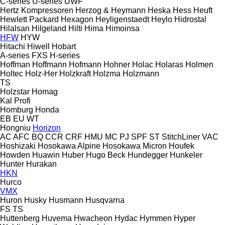
C-series
U-series
UWF
Hertz Kompressoren
Herzog & Heymann
Heska
Hess
Heuft
Hewlett Packard
Hexagon
Heyligenstaedt
Heylo
Hidrostal
Hilalsan
Hilgeland
Hilti
Hima
Himoinsa
HFW
HYW
Hitachi
Hiwell
Hobart
A-series
FXS
H-series
Hoffman
Hoffmann
Hofmann
Hohner
Holac
Holaras
Holmen
Holtec
Holz-Her
Holzkraft
Holzma
Holzmann
TS
Holzstar
Homag
Kal
Profi
Homburg
Honda
EB
EU
WT
Hongniu
Horizon
AC
AFC
BQ
CCR
CRF
HMU
MC
PJ
SPF
ST
StitchLiner
VAC
Hoshizaki
Hosokawa Alpine
Hosokawa Micron
Houfek
Howden
Huawin
Huber
Hugo Beck
Hundegger
Hunkeler
Hunter
Hurakan
HKN
Hurco
VMX
Huron
Husky
Husmann
Husqvarna
FS
TS
Huttenberg
Huvema
Hwacheon
Hydac
Hymmen
Hyper