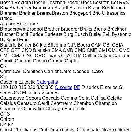
Bosch Rexroth
Bosch
Boschert
Bosfor
Boss
Bostitch
Bot RVS
Boy
Brabender
Bramidan
Brandt
Branson
Braun
Bredenoord
Brehmer
Breitner
Brema
Breston
Bridgeport
Brio Ultrasonics
Britec
Airpure
Britecpure
Broadcrown
Brodpol
Brother
Bruderer
Bruks
Bruno
Brückner
Bucher
Buchi
Budde
Buderus
Burg
Busch
Butler
BvL
Bystronic
BySprint Fiber
Bäuerle
Bühler
Bürkle
Bütfering
C.P. Bourg
CAM
CBI
CEIA
CFS
CFT
CKD Blansko
CMA
CMB
CMC
CME
CMI
CML
CMS
CMT
CMZ
CNC
CRC Evans
CTA
CTM
Caffini
Caljan
Camam
Camfil
Cannon
Canon
Caprari
Captok
CK
Carat
Carl
Carnitech
Carrier
Carro
Casadei
Case
SR
Castolin Eutectic
Caterpillar
120
160
315
320
330
365
C-series
DE
D series
E-series
G-
series
GC
M-series
V-series
Cazeneuve
Cebora
Ceccato
Cedima
Cefla
Cehisa
Celette
Celsius
Centauro
Cerdi
Cetetherm
Chambon
Champion
Charmilles
Chevalier
Chicago Pneumatic
CPS
Chiron
DZ
FZ
Christ
Christiaens
Ciat
Cidan
Cimec
Cincinnati
Citizen
Citroen