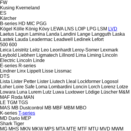
FW
Kusing
Kverneland
ES
Kärcher
B-series
HD
MIC
PGG
Kögel
Kölle
König
Kövy
LEWA
LNS
LOIP
LPG
LSM
LVD
Laetus
Lagun
Lamina
Landa
Landini
Lange
Langguth
Laska
Lastek
Lauda
Leadermac
Leadwell
Ledinek
Lefort
500
600
Leica
Leistritz
Leitz
Leo
Leonhardt
Leroy-Somer
Lexmark
Leybold
Liebherr
Ligmatech
Lillnord
Lima
Liming
Lincoln
Electric
Lincoln
Linde
E-series
R-series
Lindner
Linx
Lippelt
Lisse
Lissmac
DTS
Lista
Lister Petter
Lister
Liutech
Lleal
Lockformer
Logosol
Loher
Loire Safe
Loma
Lombardini
Loncin
Lorch
Lorenz
Lotze
Lowara
Luna
Lurem
Lutz
Luwa
Luxtower
Lödige
Lüscher
M&M
MAF Roda
MAN
LE
TGM
TGS
MAS
MB Dustcontrol
MB
MBF
MBM
MBO
K-series
T-series
MD Dario
MEP
Shark
Tiger
MG
MHS
MKN
MKW
MPS
MTA
MTE
MTF
MTU
MVD
MWM