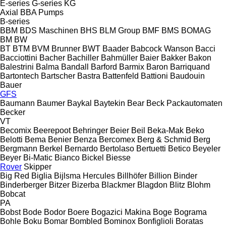
E-series
G-series
KG
Axial
BBA Pumps
B-series
BBM
BDS Maschinen
BHS
BLM Group
BMF
BMS
BOMAG
BM
BW
BT
BTM
BVM Brunner
BWT
Baader
Babcock Wanson
Bacci
Bacciottini
Bacher
Bachiller
Bahmüller
Baier
Bakker
Bakon
Balestrini
Balma
Bandall
Barford
Barmix
Baron
Barriquand
Bartontech
Bartscher
Bastra
Battenfeld
Battioni
Baudouin
Bauer
GFS
Baumann
Baumer
Baykal
Baytekin
Bear
Beck Packautomaten
Becker
VT
Becomix
Beerepoot
Behringer
Beier
Beil
Beka-Mak
Beko
Belotti
Bema
Benier
Benza
Bercomex
Berg & Schmid
Berg
Bergmann
Berkel
Bernardo
Bertolaso
Bertuetti
Betico
Beyeler
Beyer
Bi-Matic
Bianco
Bickel
Biesse
Rover
Skipper
Big Red
Biglia
Bijlsma Hercules
Billhöfer
Billion
Binder
Binderberger
Bitzer
Bizerba
Blackmer
Blagdon
Blitz
Blohm
Bobcat
PA
Bobst
Bode
Bodor
Boere
Bogazici Makina
Boge
Bograma
Bohle
Boku
Bomar
Bombled
Bominox
Bonfiglioli
Boratas