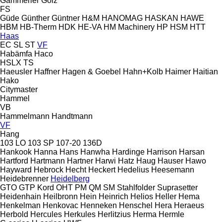
Gämmerler
Gölz
FS
Güde
Günther
Güntner
H&M
HANOMAG
HASKAN
HAWE
HBM
HB‑Therm
HDK
HE-VA
HM Machinery
HP
HSM
HTT
Haas
EC
SL
ST
VF
Habämfa
Haco
HSLX
TS
Haeusler
Haffner
Hagen & Goebel
Hahn+Kolb
Haimer
Haitian
Hako
Citymaster
Hammel
VB
Hammelmann
Handtmann
VF
Hang
103 LO
103 SP
107-20
136D
Hankook
Hanna
Hans
Hanwha
Hardinge
Harrison
Harsan
Hartford
Hartmann
Hartner
Harwi
Hatz
Haug
Hauser
Hawo
Hayward
Hebrock
Hecht
Heckert
Hedelius
Heesemann
Heidebrenner
Heidelberg
GTO
GTP
Kord
OHT
PM
QM
SM
Stahlfolder
Suprasetter
Heidenhain
Heilbronn
Hein
Heinrich
Helios
Heller
Hema
Henkelman
Henkovac
Henneken
Henschel
Hera
Heraeus
Herbold
Hercules
Herkules
Herlitzius
Herma
Hermle