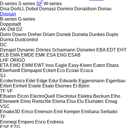
D-series
S-series
SP
W-series
Disa
DoALL
Dobot
Domasz
Domino
Donaldson
Donau
Doosan
B-series
G-series
Doppstadt
AK
DW
DZ
Dorin
Downs
Dreher
Driam
Dumek
Dumeta
Dunkes
Duplo
Durma
Dustcontrol
DC
Dynajet
Dynamic
Dörries Scharmann
Dürselen
EBA
EDT
EHT
ELB
EMA
EMDE
EMK
ESA ENG
ESAB
LHF
ORIGO
ETA
EWD
EWM
EWT Inox
Eagle
Easy-Kleen
Eaton
Ebara
Eberhardt
Ebmpapst
Eckert
Eco
Ecoair
Ecoca
SJ
Ecotechnics
Edel
Edge
Edur
Edwards
Eggersmann
Eigenbau
Eillert
Einhell
Eisele
Ekato
Ekomex
El-Björn
TF
VF
Elbaron
Elcon
ElectroQuell
Electrolux
Elektra Beckum
Elho
Ellerwerk
Elmo Rietschle
Eloma
Elsa
Elu
Elumatec
Emag
VSC
Emake3D
Emco
Emerson
Emil Kemper
Emiliana Serbatoi
TF
Emmegi
Empero
Enco
Endress
ESE
EZG