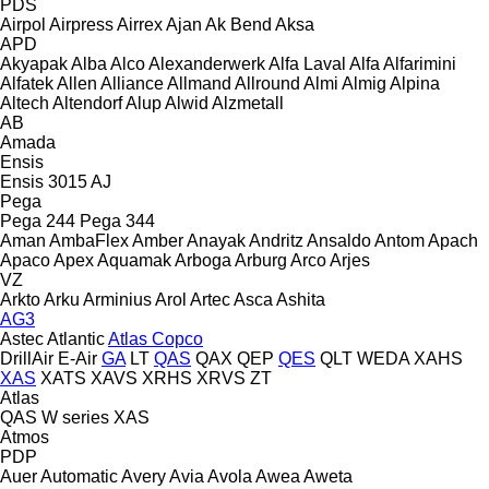
PDS
Airpol
Airpress
Airrex
Ajan
Ak Bend
Aksa
APD
Akyapak
Alba
Alco
Alexanderwerk
Alfa Laval
Alfa
Alfarimini
Alfatek
Allen
Alliance
Allmand
Allround
Almi
Almig
Alpina
Altech
Altendorf
Alup
Alwid
Alzmetall
AB
Amada
Ensis
Ensis 3015 AJ
Pega
Pega 244
Pega 344
Aman
AmbaFlex
Amber
Anayak
Andritz
Ansaldo
Antom
Apach
Apaco
Apex
Aquamak
Arboga
Arburg
Arco
Arjes
VZ
Arkto
Arku
Arminius
Arol
Artec
Asca
Ashita
AG3
Astec
Atlantic
Atlas Copco
DrillAir
E-Air
GA
LT
QAS
QAX
QEP
QES
QLT
WEDA
XAHS
XAS
XATS
XAVS
XRHS
XRVS
ZT
Atlas
QAS
W series
XAS
Atmos
PDP
Auer
Automatic
Avery
Avia
Avola
Awea
Aweta