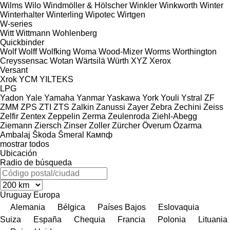
Wilms
Wilo
Windmöller & Hölscher
Winkler
Winkworth
Winter
Winterhalter
Winterling
Wipotec
Wirtgen
W-series
Witt
Wittmann
Wohlenberg
Quickbinder
Wolf
Wolff
Wolfking
Woma
Wood-Mizer
Worms
Worthington
Creyssensac
Wotan
Wärtsilä
Würth
XYZ
Xerox
Versant
Xrok
YCM
YILTEKS
LPG
Yadon
Yale
Yamaha
Yanmar
Yaskawa
York
Youli
Ystral
ZF
ZMM
ZPS
ZTI
ZTS
Zalkin
Zanussi
Zayer
Zebra
Zechini
Zeiss
Zelfir
Zentex
Zeppelin
Zerma
Zeulenroda
Ziehl-Abegg
Ziemann
Ziersch
Zinser
Zoller
Zürcher
Överum
Özarma
Ambalaj
Škoda
Šmeral
Кампф
mostrar todos
Ubicación
Radio de búsqueda
Uruguay
Europa
Alemania
Bélgica
Países Bajos
Eslovaquia
Suiza
España
Chequia
Francia
Polonia
Lituania