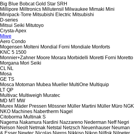
Big Blue
Bobcat
Gold Star
SRH
Millipore
Milltronics
Millutensil
Milwaukee
Mimaki
Mini
Minipack-Torre
Mitsubishi Electric
Mitsubishi
D-series
Mitsui Seiki
Mitutoyo
Crysta-Apex
Miwe
Aero
Condo
Mogensen
Molteni
Mondial Forni
Mondiale
Monforts
KNC 5 1500
Monnier+Zahner
Moore
Morara
Morbidelli
Moretti Forni
Moretto
Morgana
Mori Seiki
CL
NL
Mosa
GE
TS
Mosca
Motoman
Mubea
Mueller
MultiOne
Multiquip
LT
QP
Multivac
Multiweigh
Muratec
MD
MT
MW
Murex
Mäder Pressen
Mössner
Müller Martini
Müller
Müro
NGK
NKO Machines
Nabertherm
Nagel
Citoborma
Multinak S
Nagema
Nakamura
Nardini
Nazzareno
Nederman
Neff
Negri
Nelson
Neolt
Netmak
Netstal
Netzsch
Neuenhauser
Neuman
& Esser
Newtec
Nicolas
Nieros
Nikkiso
Nikon
Nilfisk
Nilpeter