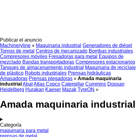
Publicar el anuncio
Machineryline
»
Maquinaria industrial
Generadores de diésel
Tornos de metal
Centros de mecanizado
Bombas industriales
Compresores móviles
Fresadoras para metal
Equipos de
mezclado
Bandas transportadoras
Compresores estacionarios
Tanques de almacenamiento industrial
Maquinaria de reciclaje
de plástico
Robots industriales
Prensas hidráulicas
Amasadoras
Prensas plegadoras
»
Amada maquinaria
industrial
Abat
Atlas Copco
Caterpillar
Cummins
Doosan
Heidelberg
Hurakan
Kaeser
Mazak
TyreON
»
Amada maquinaria industrial
Categoría
maquinaria para metal
prensas de metal