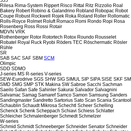
535
Rilesa
Rima-System
Rippert
Risco
Rittal
Ritz
Rizzolio
Roal
Bakery
Robert
Robino & Galandrino
Robland
Robopac
Robot
Coupe
Robust
Rockwell
Rojek
Roka
Roland
Roller
Rollomatic
Rolls-Royce
Rolmet
Roluft
Romaco
Romi
Rondo
Ropi
Rosa
Rosenberg
Ross
Rossi
Rotair
MDVN
VRK
Rothenberger
Rotor
Rotortech
Rotox
Roundo
Rousselet
Robatel
Royal
Ruck
Ryobi
Röders TEC
Röschermatic
Rösler
Rühle
SR
SAB
SAC
SAF
SBM
SCM
Olimpic
SDD
SDMO
J-series
MS
R-series
V-series
SEW-Eurodrive
SGS
SHW
SIG
SIMUL
SIP
SIPA
SISE
SKF
SM
SMD
SMG
SMP
STK Makina
SW
Sabroe
Sacchi
Sachman
Saeilo
Safan
Safe
Sahinler
Sakurai
Salvador
Salvagnini
Salvamac
Samag
Samaref
Samco
Samon
Samsung
Sanders
Sandingmaster
Sandretto
Sartorius
Sato
Scan
Scania
Scantool
Schaublin
Schaudt Mikrosa
Schechtl
Scheer
Schelling
Schenck
Schenk
Scheppach
Schiavi
Schiess
Schlatter
Schleicher
Schmalenberger
Schmedt
Schmelzer
W-series
Schmid
Schmidt
Schneeberger
Schneider Senator
Schneider