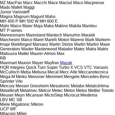
MZ
MacPan
Macc
Macchi
Mace
Maciuś
Maco
Macpresse
Mado
Mafell
Maggi
Junior
Variosteff
Magna
Magnum
Magurit
Maho
MH 400 P
MH 500 W
MH 600 E
Mahr
Maico
Maier
Maja
Maka
Makino
Makita
Manitou
MT
P-series
Mannesmann
Manroland
Mantech
Manurhin
Maraldi
Marchesini
Marco
Marel
Marelli Motori
Mareno
Mark
Markem-
Imaje
Markforged
Marsanz
Martin Stolze
Martin
Martini
Mase
Generators
Master
Masterwood
Matador
Matec
Matra
Matrix
Matsuura
Mattei
Maurer-Atmos
Max
RB
Maximart
Maxion
Mayer
Mayfran
Mazak
HQR
Integrex
Quick Turn
Super Turbo X
VCS
VTC
Variaxis
McCulloch
Meba
Mebusa
Mecal
Mecc Alte
Meccanotecnica
Mega-M
Meiko
Meissner
Memmert
Mengele
Mercedes-Benz
Sprinter
Vito
Mercury
Messer Griesheim
Mesutronic
Metabo
Metalcértima
Metallkraft
Metalmec
Metcor
Metec
Metos
Metso
Mettler Toledo
Meuser
Meyn
Micansan
MicroStep
Microcut
Miedema
LBV
MC
SB
Miele
Migatronic
Mikron
UCP
WF
Milacron
Miller