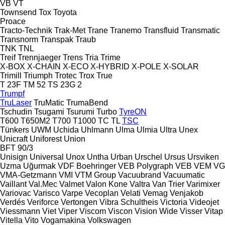
VB
VT
Townsend
Tox
Toyota
Proace
Tracto-Technik
Trak-Met
Trane
Tranemo
Transfluid
Transmatic
Transnorm
Transpak
Traub
TNK
TNL
Treif
Trennjaeger
Trens
Tria
Trime
X-BOX
X-CHAIN
X-ECO
X-HYBRID
X-POLE
X-SOLAR
Trimill
Triumph
Trotec
Trox
True
T 23F
TM 52
TS 23G 2
Trumpf
TruLaser
TruMatic
TrumaBend
Tschudin
Tsugami
Tsurumi
Turbo
TyreON
T600
T650M2
T700
T1000
TC
TL
TSC
Tünkers
UWM
Uchida
Uhlmann
Ulma
Ulmia
Ultra
Unex
Unicraft
Uniforest
Union
BFT 90/3
Unisign
Universal
Unox
Untha
Urban
Urschel
Ursus
Ursviken
Uzma
Uğurmak
VDF Boehringer
VEB Polygraph
VEB
VEM
VG
VMA-Getzmann
VMI
VTM Group
Vacuubrand
Vacuumatic
Vaillant
Val.Mec
Valmet
Valon Kone
Valtra
Van Trier
Varimixer
Variovac
Varisco
Varpe
Vecoplan
Velati
Vemag
Venjakob
Verdés
Veriforce
Vertongen
Vibra Schultheis
Victoria
Videojet
Viessmann
Viet
Viper
Viscom
Viscon
Vision Wide
Visser
Vitap
Vitella
Vito
Vogamakina
Volkswagen