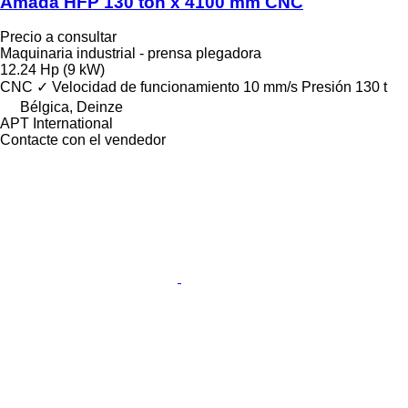
Amada HFP 130 ton x 4100 mm CNC
Precio a consultar
Maquinaria industrial - prensa plegadora
12.24 Hp (9 kW)
CNC
✓
Velocidad de funcionamiento
10 mm/s
Presión
130 t
Bélgica, Deinze
APT International
Contacte con el vendedor