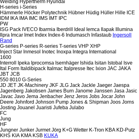
Welding
Hypertherm
Hyundai
H-series
i-Series
Hämmerle
Höcker Polytechnik
Hübner
Hüdig
Hüller Hille
ICE
IDM
IKA
IMA
IMC
IMS
IMT
IPC
PW
ISG Pack
IVECO
Ibarmia
Iberdrill
Ideal
Iemca
Ilapak
Illumina
Ilpra
Imcar
Imet
Index
Index-6
Indumasch
Infastaub
Ingersoll
Rand
G-series
P-series
R-series
T-series
VHP
XHP
Inject Star
Inmesol
Inotec
Inoxpa
Integra
International
1600
Interroll
Ipeka
Iprocomsa
Isernhäger
Ishida
Isitan
Istobal
Isve
Ital Form
Italdibipack
Italmac
Italpresse
Itec
Ixion
JAC
JAKA
JBT
JCB
550
8010
G-Series
JD
JET
JK-Machinery
JKF
JLG
Jack
Jackle
Jaeger
Jaespa
Jagenberg
Jakobsen
James Burn
Janome
Janssen
Jasa
Jasic
Javac
Javo
Jema
Jenbacher
Jenz
Jeros
Jobs
Jocar
John
Deere
Johnford
Johnson Pump
Jones & Shipman
Joos
Jorns
Josting
Jouanel
Juaristi
Jufeba
Julabo
FC
Jung
HF
Jungner
Junker
Jurmet
Jörg
K+G Wetter
K-Tron
KBA
KD-Putz
KHS
KIA
KMA
KSB
KUKA