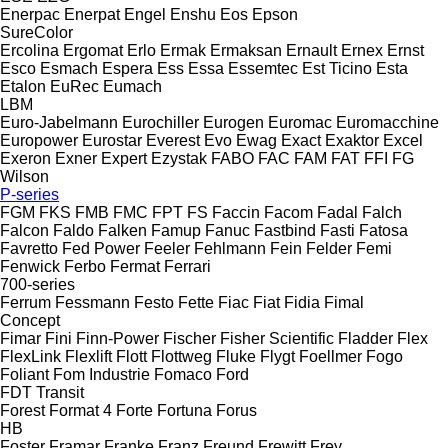
Enerpac
Enerpat
Engel
Enshu
Eos
Epson
SureColor
Ercolina
Ergomat
Erlo
Ermak
Ermaksan
Ernault
Ernex
Ernst
Esco
Esmach
Espera
Ess
Essa
Essemtec
Est Ticino
Esta
Etalon
EuRec
Eumach
LBM
Euro-Jabelmann
Eurochiller
Eurogen
Euromac
Euromacchine
Europower
Eurostar
Everest
Evo
Ewag
Exact
Exaktor
Excel
Exeron
Exner
Expert
Ezystak
FABO
FAC
FAM
FAT
FFI
FG
Wilson
P-series
FGM
FKS
FMB
FMC
FPT
FS
Faccin
Facom
Fadal
Falch
Falcon
Faldo
Falken
Famup
Fanuc
Fastbind
Fasti
Fatosa
Favretto
Fed Power
Feeler
Fehlmann
Fein
Felder
Femi
Fenwick
Ferbo
Fermat
Ferrari
700-series
Ferrum
Fessmann
Festo
Fette
Fiac
Fiat
Fidia
Fimal
Concept
Fimar
Fini
Finn-Power
Fischer
Fisher Scientific
Fladder
Flex
FlexLink
Flexlift
Flott
Flottweg
Fluke
Flygt
Foellmer
Fogo
Foliant
Fom Industrie
Fomaco
Ford
FDT
Transit
Forest
Format 4
Forte
Fortuna
Forus
HB
Foster
Framar
Franke
Franz
Freund
Frewitt
Frey