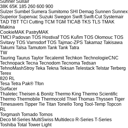
Suhner
Sullair
38K
65K
185
260
600
900
Sulzer
Sumbel
Sumera
Sumitomo SHI Demag
Sunnen
Sunnex
Superior
Supervac
Suzuki
Swegon
Swift
Swift-Cut
Systemair
TAD
TBT
TCI Cutting
TCM
TGM
TICAB
TKS
TLS
TMAK
Makina
CookieMAK
PastryMAK
TMCI Padovan
TOS Hostivař
TOS Kuřim
TOS Olomouc
TOS
Svitavy
TOS Varnsdorf
TOS
Tajmac-ZPS
Takamaz
Takisawa
Takumi
Talsa
Tamutom
Tank
Tank
Tatra
TW
Tauring
Taurus
Taylor
Tecalemit
Techkon
TechnologieCNC
Technopack
Tecna
Tecnodom
Tecnoma
Tedsan
TehnoMashStroy
Teka
Tekna
Teksan
Telestack
Telstar
Terberg
Terex
820
RL
Tesa
Tetra Pak®
Tfon
Surfacer
Thaletec
Theisen & Bonitz
Thermo King
Thermo Scientific
Thermo
Thermobile
Thermocold
Thiel
Thomas
Thyssen
Tiger
Timesavers
Tipper Tie
Titan
Tonello
Tong
Tool-Temp
Topcon
RL
Torgmash
Tornado
Tornos
Deco
M-Series
MultiSwiss
Multideco
R-Series
T-Series
Toshiba
Total
Tower Light