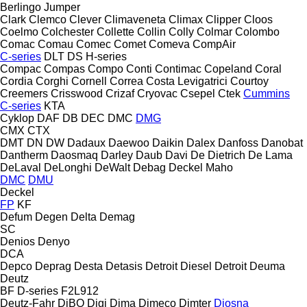
Berlingo
Jumper
Clark
Clemco
Clever
Climaveneta
Climax
Clipper
Cloos
Coelmo
Colchester
Collette
Collin
Colly
Colmar
Colombo
Comac
Comau
Comec
Comet
Comeva
CompAir
C-series
DLT
DS
H-series
Compac
Compas
Compo
Conti
Contimac
Copeland
Coral
Cordia
Corghi
Cornell
Correa
Costa Levigatrici
Courtoy
Creemers
Crisswood
Crizaf
Cryovac
Csepel
Ctek
Cummins
C-series
KTA
Cyklop
DAF
DB
DEC
DMC
DMG
CMX
CTX
DMT
DN
DW
Dadaux
Daewoo
Daikin
Dalex
Danfoss
Danobat
Dantherm
Daosmaq
Darley
Daub
Davi
De Dietrich
De Lama
DeLaval
DeLonghi
DeWalt
Debag
Deckel Maho
DMC
DMU
Deckel
FP
KF
Defum
Degen
Delta
Demag
SC
Denios
Denyo
DCA
Depco
Deprag
Desta
Detasis
Detroit Diesel
Detroit
Deuma
Deutz
BF
D-series
F2L912
Deutz-Fahr
DiBO
Digi
Dima
Dimeco
Dimter
Diosna