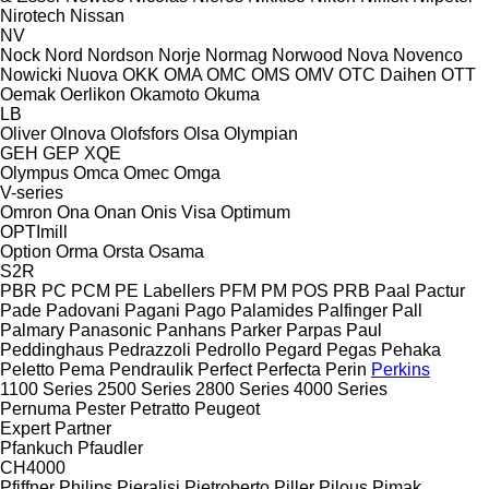
Nirotech
Nissan
NV
Nock
Nord
Nordson
Norje
Normag
Norwood
Nova
Novenco
Nowicki
Nuova
OKK
OMA
OMC
OMS
OMV
OTC Daihen
OTT
Oemak
Oerlikon
Okamoto
Okuma
LB
Oliver
Olnova
Olofsfors
Olsa
Olympian
GEH
GEP
XQE
Olympus
Omca
Omec
Omga
V-series
Omron
Ona
Onan
Onis Visa
Optimum
OPTImill
Option
Orma
Orsta
Osama
S2R
PBR
PC
PCM
PE Labellers
PFM
PM
POS
PRB
Paal
Pactur
Pade
Padovani
Pagani
Pago
Palamides
Palfinger
Pall
Palmary
Panasonic
Panhans
Parker
Parpas
Paul
Peddinghaus
Pedrazzoli
Pedrollo
Pegard
Pegas
Pehaka
Peletto
Pema
Pendraulik
Perfect
Perfecta
Perin
Perkins
1100 Series
2500 Series
2800 Series
4000 Series
Pernuma
Pester
Petratto
Peugeot
Expert
Partner
Pfankuch
Pfaudler
CH4000
Pfiffner
Philips
Pieralisi
Pietroberto
Piller
Pilous
Pimak