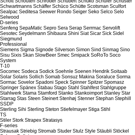
Schott
Schouten
Schröder
Schubert
Schuko
Schuler
Schuster
Schwartmanns
Schäffer
Schüco
Schütte
Scotsman
Sculfort
Sealpac
Seditesa
Seewer Rondo
Seiger
Seko
Selco
Selo
Selwood
D-series
Senfeng
SepaMatic
Sepro
Sera
Serap
Serrmac
Servolift
Sesotec
Seydelmann
Shibaura
Shini
Siat
Sicar
Sick
Sidel
Siegmund
Professional
Siemens
Sigma
Signode
Silverson
Simon
Sind
Sinmag
Sino
Sisu
Sixis
Skan
SlowBeer
Smec
Smipack
SoRoTo
Soco
System
T-10
Socomec
Sodeca
Sodick
Soehnle
Soenen Hendrik
Soitaab
Solar
Solaris
Sollich
Somab
Sonsuz Makina
Soraluce
Sorma
Sormac
Sovelor
Spadoni
Speck
Spinner
Spitzer
Spomasz
Springer
Spänex
Stabau
Stago
Stahl
Stahlfest
Stahlgruppe
Stahlwerk
Stama
Stamford
Stanko
Stankoimport
Stanley
Star
Starrag
Stas
Steen
Steinert
Stenhøj
Stenner
Stephan
Stephill
SSDP
Sterling Sihi
Sterling
Steton
Stiefelmayer
Stiga
Stihl
TS
Stiler
Stork
Strapex
Stratasys
F-series
Strausak
Striebig
Stromab
Studer
Stulz
Style
Stäubli
Stöckel