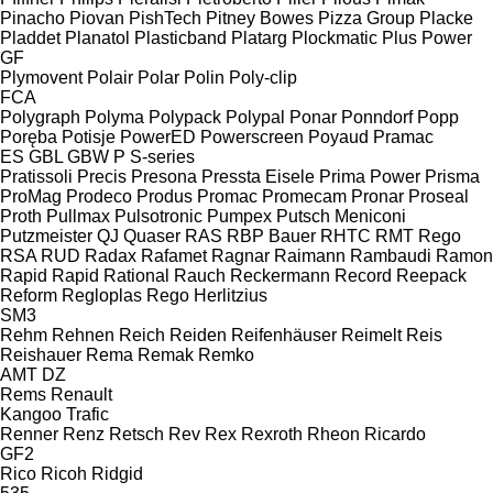
Pinacho
Piovan
PishTech
Pitney Bowes
Pizza Group
Placke
Pladdet
Planatol
Plasticband
Platarg
Plockmatic
Plus Power
GF
Plymovent
Polair
Polar
Polin
Poly-clip
FCA
Polygraph
Polyma
Polypack
Polypal
Ponar
Ponndorf
Popp
Poręba
Potisje
PowerED
Powerscreen
Poyaud
Pramac
ES
GBL
GBW
P
S-series
Pratissoli
Precis
Presona
Pressta Eisele
Prima Power
Prisma
ProMag
Prodeco
Produs
Promac
Promecam
Pronar
Proseal
Proth
Pullmax
Pulsotronic
Pumpex
Putsch Meniconi
Putzmeister
QJ
Quaser
RAS
RBP Bauer
RHTC
RMT Rego
RSA
RUD
Radax
Rafamet
Ragnar
Raimann
Rambaudi
Ramon
Rapid
Rapid
Rational
Rauch
Reckermann
Record
Reepack
Reform
Regloplas
Rego Herlitzius
SM3
Rehm
Rehnen
Reich
Reiden
Reifenhäuser
Reimelt
Reis
Reishauer
Rema
Remak
Remko
AMT
DZ
Rems
Renault
Kangoo
Trafic
Renner
Renz
Retsch
Rev
Rex
Rexroth
Rheon
Ricardo
GF2
Rico
Ricoh
Ridgid