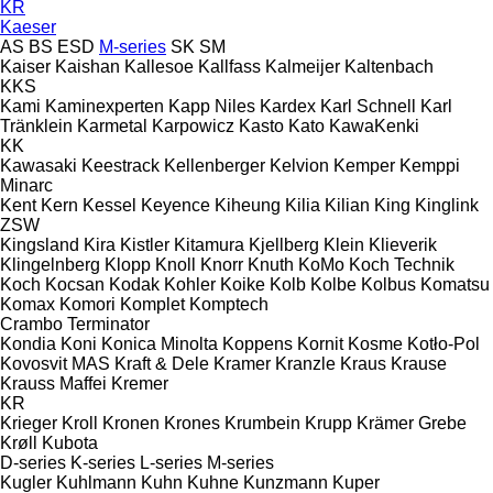
KR
Kaeser
AS
BS
ESD
M-series
SK
SM
Kaiser
Kaishan
Kallesoe
Kallfass
Kalmeijer
Kaltenbach
KKS
Kami
Kaminexperten
Kapp Niles
Kardex
Karl Schnell
Karl
Tränklein
Karmetal
Karpowicz
Kasto
Kato
KawaKenki
KK
Kawasaki
Keestrack
Kellenberger
Kelvion
Kemper
Kemppi
Minarc
Kent
Kern
Kessel
Keyence
Kiheung
Kilia
Kilian
King
Kinglink
ZSW
Kingsland
Kira
Kistler
Kitamura
Kjellberg
Klein
Klieverik
Klingelnberg
Klopp
Knoll
Knorr
Knuth
KoMo
Koch Technik
Koch
Kocsan
Kodak
Kohler
Koike
Kolb
Kolbe
Kolbus
Komatsu
Komax
Komori
Komplet
Komptech
Crambo
Terminator
Kondia
Koni
Konica Minolta
Koppens
Kornit
Kosme
Kotło-Pol
Kovosvit MAS
Kraft & Dele
Kramer
Kranzle
Kraus
Krause
Krauss Maffei
Kremer
KR
Krieger
Kroll
Kronen
Krones
Krumbein
Krupp
Krämer Grebe
Krøll
Kubota
D-series
K-series
L-series
M-series
Kugler
Kuhlmann
Kuhn
Kuhne
Kunzmann
Kuper