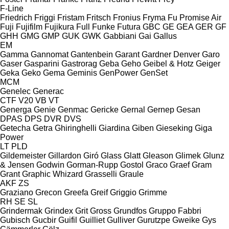
F-Line
Friedrich
Friggi
Fristam
Fritsch
Fronius
Fryma
Fu Promise Air
Fuji
Fujifilm
Fujikura
Full
Funke
Futura
GBC
GE
GEA
GER
GF
GHH
GMG
GMP
GUK
GWK
Gabbiani
Gai
Gallus
EM
Gamma
Gannomat
Gantenbein
Garant
Gardner Denver
Garo
Gaser
Gasparini
Gastrorag
Geba
Geho
Geibel & Hotz
Geiger
Geka
Geko
Gema
Geminis
GenPower
GenSet
MCM
Genelec
Generac
CTF
V20
VB
VT
Generga
Genie
Genmac
Gericke
Gernal
Gernep
Gesan
DPAS
DPS
DVR
DVS
Getecha
Getra
Ghiringhelli
Giardina
Giben
Gieseking
Giga
Power
LT
PLD
Gildemeister
Gillardon
Giró
Glass
Glatt
Gleason
Glimek
Glunz
& Jensen
Godwin
Gorman-Rupp
Gostol
Graco
Graef
Gram
Grant
Graphic Whizard
Grasselli
Graule
AKF
ZS
Graziano
Grecon
Greefa
Greif
Griggio
Grimme
RH
SE
SL
Grindermak
Grindex
Grit
Gross
Grundfos
Gruppo Fabbri
Gubisch
Gucbir
Guifil
Guilliet
Gulliver
Gurutzpe
Gweike
Gys