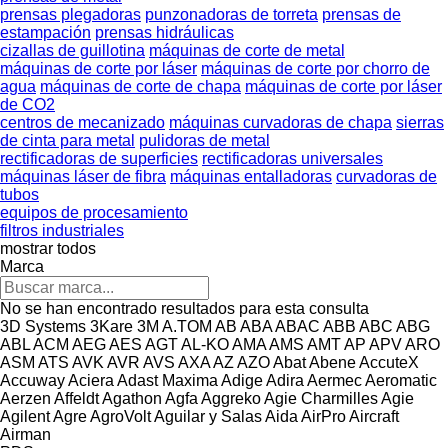
prensas plegadoras
punzonadoras de torreta
prensas de
estampación
prensas hidráulicas
cizallas de guillotina
máquinas de corte de metal
máquinas de corte por láser
máquinas de corte por chorro de
agua
máquinas de corte de chapa
máquinas de corte por láser
de CO2
centros de mecanizado
máquinas curvadoras de chapa
sierras
de cinta para metal
pulidoras de metal
rectificadoras de superficies
rectificadoras universales
máquinas láser de fibra
máquinas entalladoras
curvadoras de
tubos
equipos de procesamiento
filtros industriales
mostrar todos
Marca
No se han encontrado resultados para esta consulta
3D Systems
3Kare
3M
A.TOM
AB
ABA
ABAC
ABB
ABC
ABG
ABL
ACM
AEG
AES
AGT
AL-KO
AMA
AMS
AMT
AP
APV
ARO
ASM
ATS
AVK
AVR
AVS
AXA
AZ
AZO
Abat
Abene
AccuteX
Accuway
Aciera
Adast Maxima
Adige
Adira
Aermec
Aeromatic
Aerzen
Affeldt
Agathon
Agfa
Aggreko
Agie Charmilles
Agie
Agilent
Agre
AgroVolt
Aguilar y Salas
Aida
AirPro
Aircraft
Airman