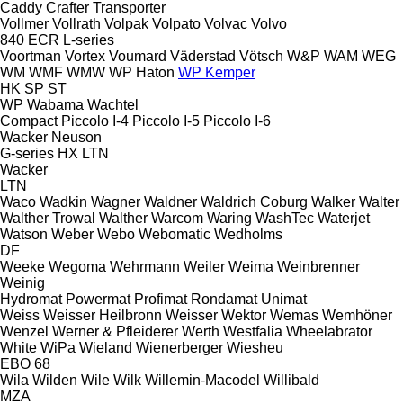
Caddy
Crafter
Transporter
Vollmer
Vollrath
Volpak
Volpato
Volvac
Volvo
840
ECR
L-series
Voortman
Vortex
Voumard
Väderstad
Vötsch
W&P
WAM
WEG
WM
WMF
WMW
WP Haton
WP Kemper
HK
SP
ST
WP
Wabama
Wachtel
Compact
Piccolo I-4
Piccolo I-5
Piccolo I-6
Wacker Neuson
G-series
HX
LTN
Wacker
LTN
Waco
Wadkin
Wagner
Waldner
Waldrich Coburg
Walker
Walter
Walther Trowal
Walther
Warcom
Waring
WashTec
Waterjet
Watson
Weber
Webo
Webomatic
Wedholms
DF
Weeke
Wegoma
Wehrmann
Weiler
Weima
Weinbrenner
Weinig
Hydromat
Powermat
Profimat
Rondamat
Unimat
Weiss
Weisser Heilbronn
Weisser
Wektor
Wemas
Wemhöner
Wenzel
Werner & Pfleiderer
Werth
Westfalia
Wheelabrator
White
WiPa
Wieland
Wienerberger
Wiesheu
EBO 68
Wila
Wilden
Wile
Wilk
Willemin-Macodel
Willibald
MZA