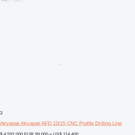
3
Akyapak Akyapak AFD 10/15 CNC Profile Drilling Line
$ 4.592.000
EUR 99.000
≈ US$ 114.400