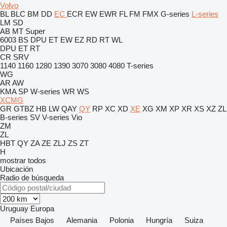
Volvo
BL
BLC
BM
DD
EC
ECR
EW
EWR
FL
FM
FMX
G-series
L-series
LM
SD
AB
MT
Super
6003
BS
DPU
ET
EW
EZ
RD
RT
WL
DPU
ET
RT
CR
SRV
1140
1160
1280
1390
3070
3080
4080
T-series
WG
AR
AW
KMA
SP
W-series
WR
WS
XCMG
GR
GTBZ
HB
LW
QAY
QY
RP
XC
XD
XE
XG
XM
XP
XR
XS
XZ
ZL
B-series
SV
V-series
Vio
ZM
ZL
HBT
QY
ZA
ZE
ZLJ
ZS
ZT
H
mostrar todos
Ubicación
Radio de búsqueda
Uruguay
Europa
Países Bajos
Alemania
Polonia
Hungría
Suiza