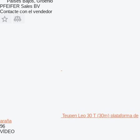
Países Bajos, Groenlo
PFEIFER Sales BV
Contacte con el vendedor
Teupen Leo 30 T (30m) plataforma de
araña
96
VÍDEO