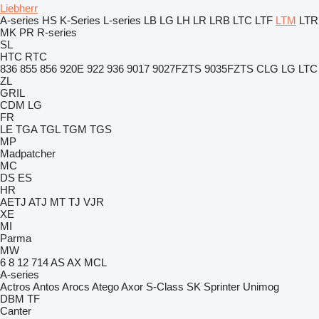
Liebherr
A-series
HS
K-Series
L-series
LB
LG
LH
LR
LRB
LTC
LTF
LTM
LTR
MK
PR
R-series
SL
HTC
RTC
836
855
856
920E
922
936
9017
9027FZTS
9035FZTS
CLG
LG
LTC
ZL
GRIL
CDM
LG
FR
LE
TGA
TGL
TGM
TGS
MP
Madpatcher
MC
DS
ES
HR
AETJ
ATJ
MT
TJ
VJR
XE
MI
Parma
MW
6
8
12
714
AS
AX
MCL
A-series
Actros
Antos
Arocs
Atego
Axor
S-Class
SK
Sprinter
Unimog
DBM
TF
Canter