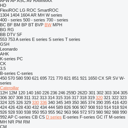
AFW
AP
ASC
AV
RAMMAX
HD
FlexiROC
LG
ROC
SmartROC
1304
1404
1604
AR
MH
W series
400 - series
500 - series
700 - series
BC
BF
BM
BP
BT
BVP
BW
MPH
BG
RG
BB
DTV
SF
553
753
A series
E series
S series
T series
GSH
Leonardo
AHK
K-series
PC
CK
3.5
B-series
C-series
450
570
580
590
621
695
721
770
821
851
921
1650
CX
SR
SV
W-
series
Caterpillar
12H
12M
120
140
160
226
236
246
259D
262D
301
302
303
304
305
306
307
308
311
312
313
314
315
316
317
318
319
320
321
322
323
324
325
326
329
330
336
340
345
349
350
365
374
390
395
416
420
424
426
428
430
432
434
444
589
826
906
907
908
910
914
918
924
926
928
930
938
950
953
955
962
963
966
972
973
980
982
988
990
992
AP
C-series
CB
CS
D series
E-series
F-series
GC
IT
M-series
MH
NR
PM
RM
CM