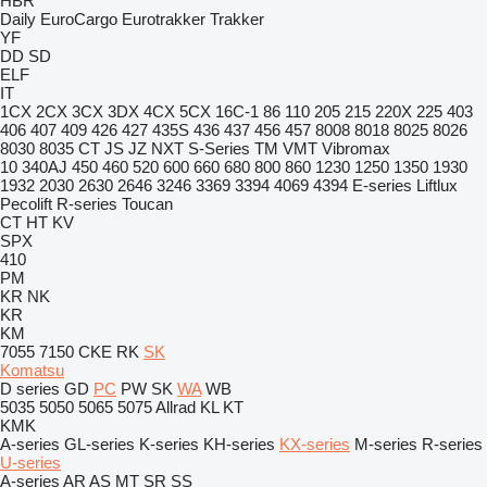
HBR
Daily
EuroCargo
Eurotrakker
Trakker
YF
DD
SD
ELF
IT
1CX
2CX
3CX
3DX
4CX
5CX
16C-1
86
110
205
215
220X
225
403
406
407
409
426
427
435S
436
437
456
457
8008
8018
8025
8026
8030
8035
CT
JS
JZ
NXT
S-Series
TM
VMT
Vibromax
10
340AJ
450
460
520
600
660
680
800
860
1230
1250
1350
1930
1932
2030
2630
2646
3246
3369
3394
4069
4394
E-series
Liftlux
Pecolift
R-series
Toucan
CT
HT
KV
SPX
410
PM
KR
NK
KR
KM
7055
7150
CKE
RK
SK
Komatsu
D series
GD
PC
PW
SK
WA
WB
5035
5050
5065
5075
Allrad
KL
KT
KMK
A-series
GL-series
K-series
KH-series
KX-series
M-series
R-series
U-series
A-series
AR
AS
MT
SR
SS