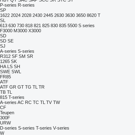
P-series
R-series
SP
1622
2024
2028
2430
2445
2630
3630
3650
8620 T
SL
613
630
730
818
821
825
830
835
5500
S series
F3000
M3000
X3000
SD
SD
SE
SJ
A-series
S-series
R312
SF
SM
SR
1265
SK
HA
LS
SH
SWE
SWL
FR85
ATF
ATF
GR
GT
TG
TL
TR
TB
TL
815
T-series
A-series
AC
RC
TC
TL
TV
TW
CF
Teupen
300F
URW
D-series
S-series
T-series
V-series
W