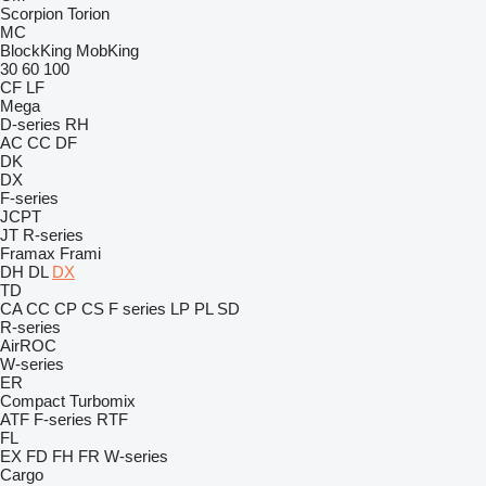
Scorpion
Torion
MC
BlockKing
MobKing
30
60
100
CF
LF
Mega
D-series
RH
AC
CC
DF
DK
DX
F-series
JCPT
JT
R-series
Framax
Frami
DH
DL
DX
TD
CA
CC
CP
CS
F series
LP
PL
SD
R-series
AirROC
W-series
ER
Compact
Turbomix
ATF
F-series
RTF
FL
EX
FD
FH
FR
W-series
Cargo