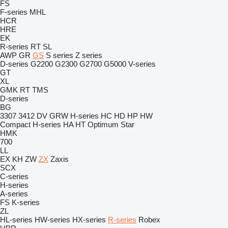
FS
F-series
MHL
HCR
HRE
EK
R-series
RT
SL
AWP
GR
GS
S series
Z series
D-series
G2200
G2300
G2700
G5000
V-series
GT
XL
GMK
RT
TMS
D-series
BG
3307
3412
DV
GRW
H-series
HC
HD
HP
HW
Compact
H-series
HA
HT
Optimum
Star
HMK
700
LL
EX
KH
ZW
ZX
Zaxis
SCX
C-series
H-series
A-series
FS
K-series
ZL
HL-series
HW-series
HX-series
R-series
Robex