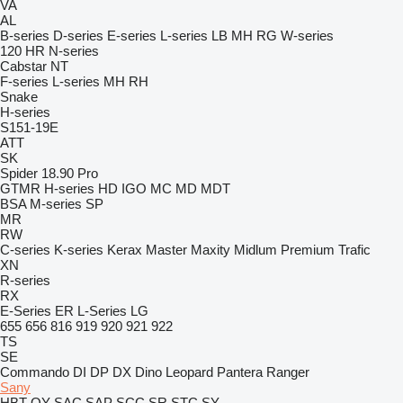
VA
AL
B-series
D-series
E-series
L-series
LB
MH
RG
W-series
120
HR
N-series
Cabstar
NT
F-series
L-series
MH
RH
Snake
H-series
S151-19E
ATT
SK
Spider 18.90 Pro
GTMR
H-series
HD
IGO
MC
MD
MDT
BSA
M-series
SP
MR
RW
C-series
K-series
Kerax
Master
Maxity
Midlum
Premium
Trafic
XN
R-series
RX
E-Series
ER
L-Series
LG
655
656
816
919
920
921
922
TS
SE
Commando
DI
DP
DX
Dino
Leopard
Pantera
Ranger
Sany
HBT
QY
SAC
SAP
SCC
SR
STC
SY