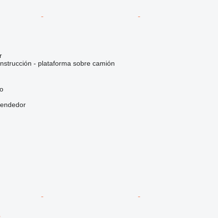
r
nstrucción - plataforma sobre camión
go
vendedor