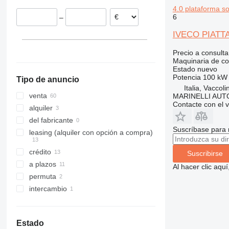
Rumanía
4.0 plataforma s
313
436
3394
XS
6
–
Estonia
314
437
4069
XZ
Chequia
315
456
4394
ZL
IVECO PIATT
Croacia
316
457
E-series
Precio a consulta
mostrar todos
317
8008
Liftlux
Maquinaria de co
Estado
nuevo
318
8018
Pecolift
Potencia
100 kW 
Tipo de anuncio
319
8025
R-series
Italia, Vaccol
320
8026
Toucan
venta
MARINELLI AUT
Contacte con el 
321
8030
alquiler
322
8035
del fabricante
Suscríbase para 
323
CT
leasing (alquiler con opción a compra)
324
JS
crédito
Suscribirse
325
JZ
a plazos
Al hacer clic aq
326
NXT
permuta
329
S-Series
intercambio
330
TM
336
VMT
340
Vibromax
Estado