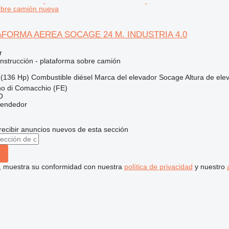
obre camión nueva
AFORMA AEREA SOCAGE 24 M. INDUSTRIA 4.0
r
nstrucción - plataforma sobre camión
(136 Hp)
Combustible
diésel
Marca del elevador
Socage
Altura de ele
ino di Comacchio (FE)
O
vendedor
recibir anuncios nuevos de esta sección
uí, muestra su conformidad con nuestra
política de privacidad
y nuestro