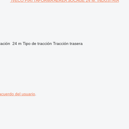
IVECO PIATTAFORMA AEREA SOCAGE 24 M. INDUSTRIA
vación
24 m
Tipo de tracción
Tracción trasera
acuerdo del usuario
.