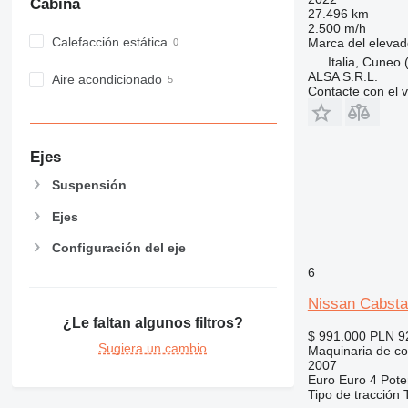
Cabina
27.496 km
2.500 m/h
Calefacción estática
Marca del elevad
Italia, Cuneo
ALSA S.R.L.
Aire acondicionado
Contacte con el 
Ejes
Suspensión
Ejes
Configuración del eje
6
Nissan Cabsta
¿Le faltan algunos filtros?
$ 991.000
PLN 9
Sugiera un cambio
Maquinaria de co
2007
Euro
Euro 4
Pote
Tipo de tracción