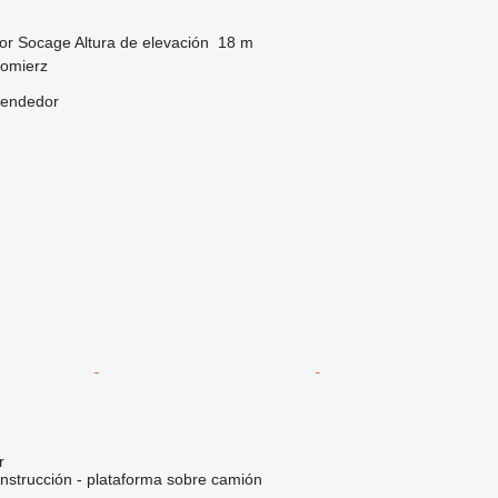
or
Socage
Altura de elevación
18 m
domierz
vendedor
r
nstrucción - plataforma sobre camión