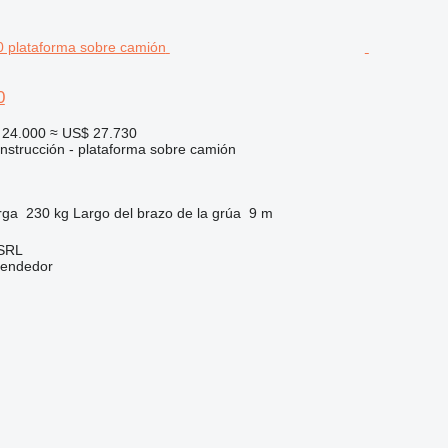
0
24.000
≈ US$ 27.730
nstrucción - plataforma sobre camión
rga
230 kg
Largo del brazo de la grúa
9 m
 SRL
vendedor