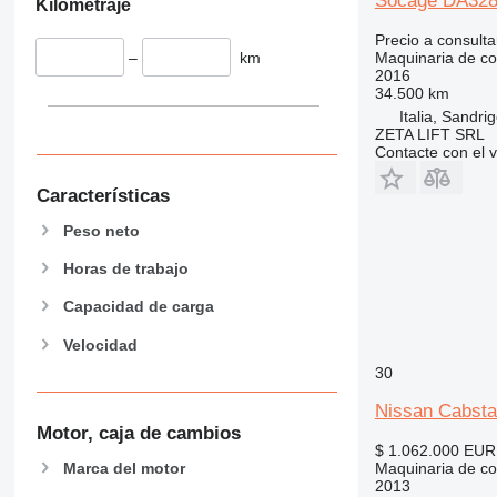
Socage DA32
Kilometraje
907
908
Precio a consulta
–
km
Maquinaria de co
910
2016
914
34.500 km
Italia, Sandri
918
ZETA LIFT SRL
924
Contacte con el 
926
Características
928
930
Peso neto
938
Horas de trabajo
950
953
Capacidad de carga
955
Velocidad
962
30
963
Nissan Cabsta
966
Motor, caja de cambios
972
$ 1.062.000
EUR
973
Marca del motor
Maquinaria de co
2013
980