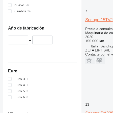
345
nuevo
349
7
usados
350
365
Socage 15TVJ
374
Año de fabricación
Precio a consulta
390
Maquinaria de co
395
2020
–
155.000 km
416
Italia, Sandri
420
ZETA LIFT SRL
Contacte con el 
424
426
428
Euro
430
Euro 3
432
Euro 4
434
Euro 5
444
Euro 6
589
826
13
906