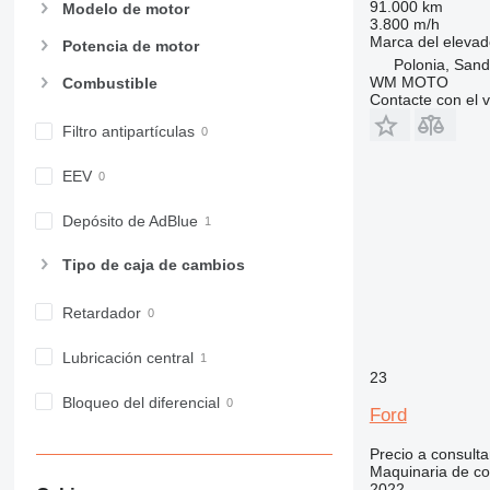
91.000 km
Modelo de motor
982
3.800 m/h
Marca del elevad
988
Potencia de motor
Polonia, San
990
WM MOTO
Combustible
992
Contacte con el 
AP
Filtro antipartículas
C-series
CB
EEV
CS
Depósito de AdBlue
D series
E-series
Tipo de caja de cambios
F-series
GC
Retardador
IT
Lubricación central
M-series
23
MH
Bloqueo del diferencial
NR
Ford
PM
Precio a consulta
RM
Maquinaria de co
2022