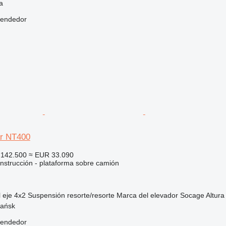
a
vendedor
ar NT400
142.500
≈ EUR 33.090
nstrucción - plataforma sobre camión
 eje
4x2
Suspensión
resorte/resorte
Marca del elevador
Socage
Altura
nańsk
vendedor