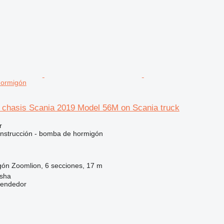
hormigón
l chasis Scania 2019 Model 56M on Scania truck
r
nstrucción - bomba de hormigón
gón
Zoomlion, 6 secciones, 17 m
sha
vendedor