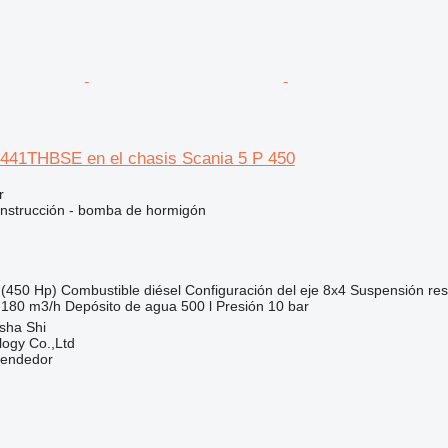
441THBSE en el chasis Scania 5 P 450
r
nstrucción - bomba de hormigón
(450 Hp)
Combustible
diésel
Configuración del eje
8x4
Suspensión
res
 180 m3/h
Depósito de agua
500 l
Presión
10 bar
sha Shi
ogy Co.,Ltd
vendedor