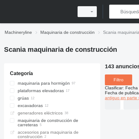
Machineryline
Maquinaria de construcción
Scania maquinaria
Scania maquinaria de construcción
143 anuncio
Categoría
Filtro
maquinaria para hormigón
Clasificar
:
Fecha 
plataformas elevadoras
camiones hormigoneras
Fecha de publica
antiguo en parte 
grúas
bombas de hormigón
plataformas sobre camión
excavadoras
hormigoneras
grúas móviles
generadores eléctricos
grúas todo terreno
excavadoras de succión
maquinaria de construcción de
carreteras
accesorios para maquinaria de
distribuidores de asfalto
construcción