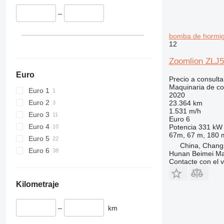
428
–
430
432
bomba de hormi
434
12
444
Zoomlion ZLJ5
589
Euro
826
Precio a consulta
Maquinaria de co
Euro 1
906
2020
Euro 2
907
23.364 km
1.531 m/h
Euro 3
908
Euro 6
Euro 4
910
Potencia
331 kW 
67m, 67 m, 180 
Euro 5
914
China, Chang
Euro 6
918
Hunan Beimei Ma
Contacte con el 
924
926
Kilometraje
928
930
–
km
938
950