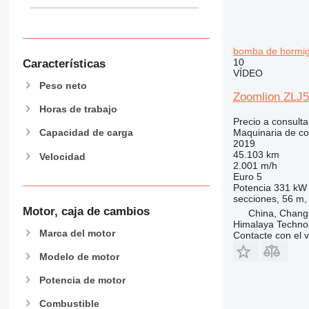
953
955
962
bomba de hormi
10
Características
963
VÍDEO
966
Peso neto
Zoomlion ZLJ5
972
Horas de trabajo
973
Precio a consulta
980
Maquinaria de co
Capacidad de carga
2019
982
45.103 km
Velocidad
988
2.001 m/h
Euro 5
990
Potencia
331 kW 
992
secciones, 56 m,
Motor, caja de cambios
China, Chang
AP
Himalaya Technol
C-series
Marca del motor
Contacte con el 
CB
Modelo de motor
CS
D series
Potencia de motor
E-series
Combustible