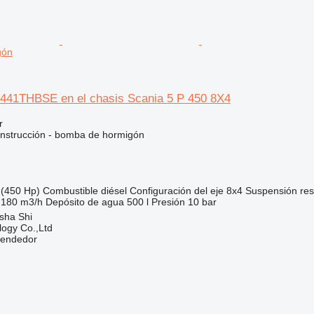
gón
441THBSE en el chasis Scania 5 P 450 8X4
r
nstrucción - bomba de hormigón
(450 Hp)
Combustible
diésel
Configuración del eje
8x4
Suspensión
res
 180 m3/h
Depósito de agua
500 l
Presión
10 bar
sha Shi
ogy Co.,Ltd
vendedor