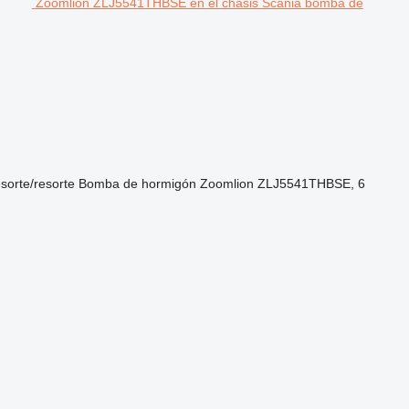
Zoomlion ZLJ5541THBSE en el chasis Scania bomba de
esorte/resorte
Bomba de hormigón
Zoomlion ZLJ5541THBSE, 6