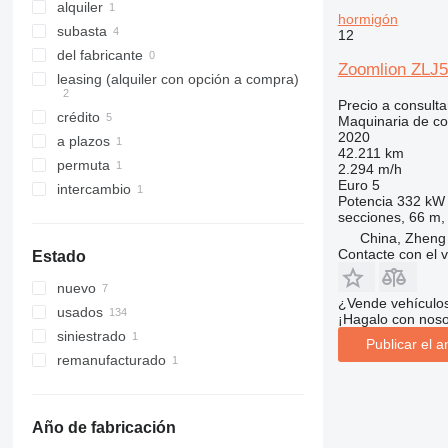
323
CT
alquiler
hormigón
324
JS
subasta
12
325
JZ
del fabricante
Zoomlion ZLJ5
326
NXT
leasing (alquiler con opción a compra)
329
S-Series
Precio a consulta
crédito
Maquinaria de co
330
TM
2020
a plazos
336
VMT
42.211 km
permuta
2.294 m/h
340
Vibromax
Euro 5
intercambio
345
Potencia
332 kW 
secciones, 66 m,
349
China, Zheng
350
Contacte con el 
Estado
365
nuevo
374
¿Vende vehículo
usados
390
¡Hagalo con noso
siniestrado
395
Publicar el a
remanufacturado
416
420
424
Año de fabricación
426