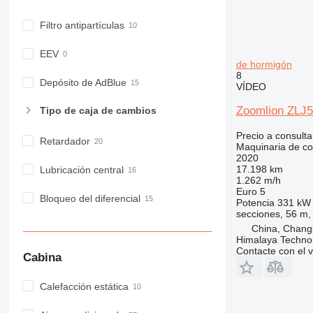
F-series
GC
Filtro antipartículas
IT
M-series
EEV
de hormigón
MH
8
Depósito de AdBlue
VÍDEO
NR
PM
Zoomlion ZLJ5
Tipo de caja de cambios
RM
Precio a consulta
Retardador
Maquinaria de co
2020
17.198 km
Lubricación central
1.262 m/h
Euro 5
Bloqueo del diferencial
Potencia
331 kW 
secciones, 56 m,
China, Chang
Himalaya Technol
Contacte con el 
Cabina
Calefacción estática