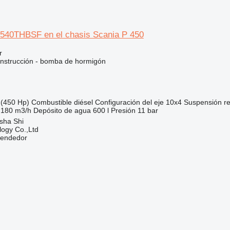
540THBSF en el chasis Scania P 450
r
nstrucción - bomba de hormigón
(450 Hp)
Combustible
diésel
Configuración del eje
10x4
Suspensión
r
 180 m3/h
Depósito de agua
600 l
Presión
11 bar
sha Shi
ogy Co.,Ltd
vendedor