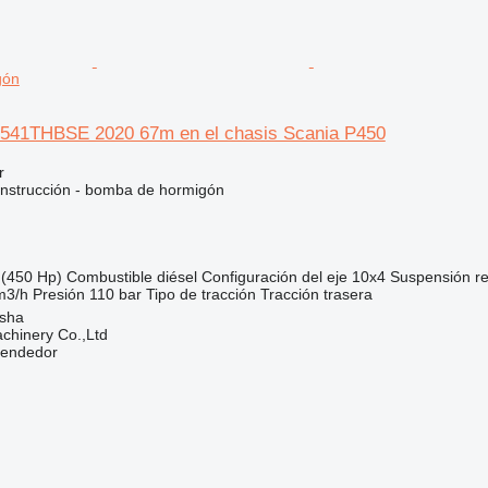
gón
541THBSE 2020 67m en el chasis Scania P450
r
nstrucción - bomba de hormigón
(450 Hp)
Combustible
diésel
Configuración del eje
10x4
Suspensión
r
m3/h
Presión
110 bar
Tipo de tracción
Tracción trasera
sha
chinery Co.,Ltd
vendedor