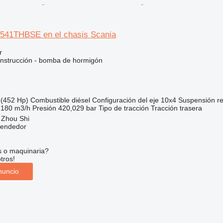
541THBSE en el chasis Scania
r
nstrucción - bomba de hormigón
(452 Hp)
Combustible
diésel
Configuración del eje
10x4
Suspensión
r
 180 m3/h
Presión
420,029 bar
Tipo de tracción
Tracción trasera
 Zhou Shi
vendedor
s o maquinaria?
tros!
nuncio