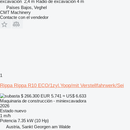
excavación
2,4 m
Radio de excavación
4 m
Países Bajos, Veghel
CMT Machinery
Contacte con el vendedor
1
Rippa Rippa R10 ECO/1zyl.Yoop/mit Verstellfahrwerk/Sei
$ 266.300
EUR 5.741
≈ US$ 6.633
Maquinaria de construcción - miniexcavadora
2026
Estado
nuevo
1 m/h
Potencia
7.35 kW (10 Hp)
Austria, Sankt Georgen am Walde