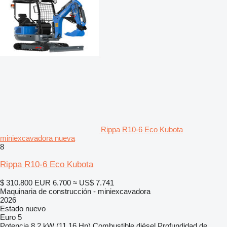
Rippa R10-6 Eco Kubota
miniexcavadora nueva
8
Rippa R10-6 Eco Kubota
$ 310.800
EUR 6.700
≈ US$ 7.741
Maquinaria de construcción - miniexcavadora
2026
Estado
nuevo
Euro 5
Potencia
8.2 kW (11.16 Hp)
Combustible
diésel
Profundidad de