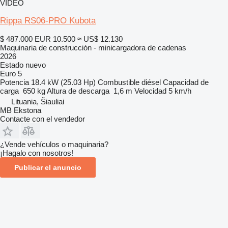
VÍDEO
Rippa RS06-PRO Kubota
$ 487.000
EUR 10.500
≈ US$ 12.130
Maquinaria de construcción - minicargadora de cadenas
2026
Estado
nuevo
Euro 5
Potencia
18.4 kW (25.03 Hp)
Combustible
diésel
Capacidad de
carga
650 kg
Altura de descarga
1,6 m
Velocidad
5 km/h
Lituania, Šiauliai
MB Ekstona
Contacte con el vendedor
¿Vende vehículos o maquinaria?
¡Hagalo con nosotros!
Publicar el anuncio