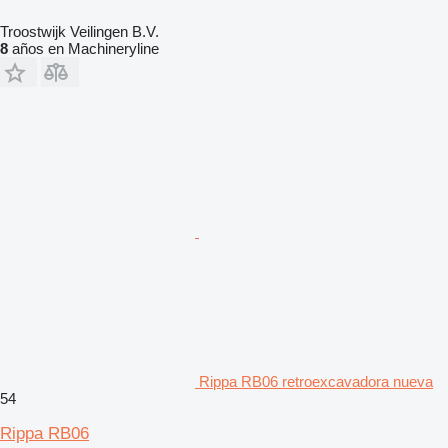
Troostwijk Veilingen B.V.
8
años en Machineryline
Rippa RB06 retroexcavadora nueva
54
Rippa RB06