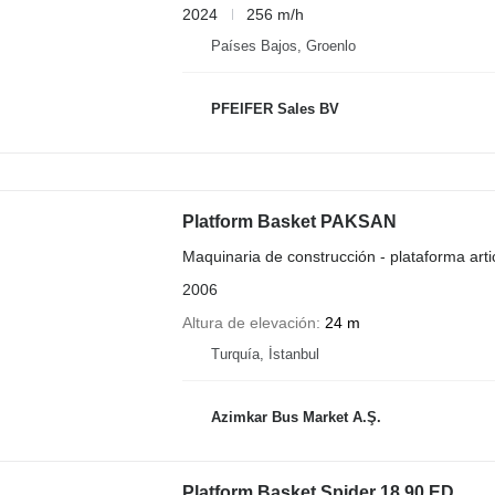
2024
256 m/h
Países Bajos, Groenlo
PFEIFER Sales BV
Platform Basket PAKSAN
Maquinaria de construcción - plataforma art
2006
Altura de elevación
24 m
Turquía, İstanbul
Azimkar Bus Market A.Ş.
Platform Basket Spider 18.90 ED