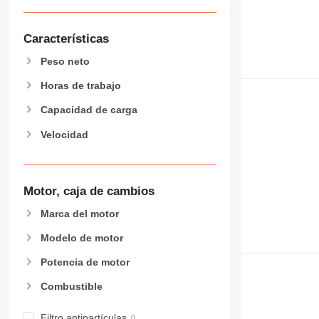
906
907
Características
908
910
Peso neto
914
Horas de trabajo
918
924
Capacidad de carga
926
Velocidad
928
930
938
Motor, caja de cambios
950
953
Marca del motor
955
Modelo de motor
962
Potencia de motor
963
966
Combustible
972
973
Filtro antipartículas