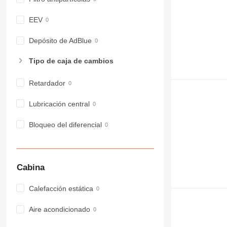
980
EEV
982
988
Depósito de AdBlue
990
992
Tipo de caja de cambios
AP
C-series
Retardador
CB
Lubricación central
CS
D series
Bloqueo del diferencial
E-series
F-series
GC
Cabina
IT
M-series
Calefacción estática
MH
NR
Aire acondicionado
PM