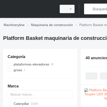
Machineryline
Maquinaria de construcción
Platform Basket m
Platform Basket maquinaria de construcc
Categoría
40 anuncio
plataformas elevadoras
grúas
plataformas de araña
plataformas articuladas
grúas sobre orugas
plataformas telescópicas
Marca
Caterpillar
Titan
AL
SP
AX
X-Series
AFW
HD
FlexiROC
1304
400 - series
BC
BG
BB
553
GSH
Leonardo
AHK
K-series
CK
3.5
B-series
450