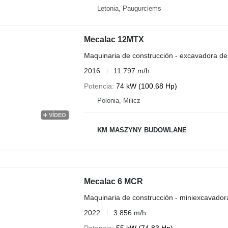
Letonia, Paugurciems
Mecalac 12MTX
Maquinaria de construcción - excavadora de
2016
11.797 m/h
Potencia
74 kW (100.68 Hp)
Polonia, Milicz
VÍDEO
KM MASZYNY BUDOWLANE
Mecalac 6 MCR
Maquinaria de construcción - miniexcavador
2022
3.856 m/h
Potencia
55 kW (74.83 Hp)