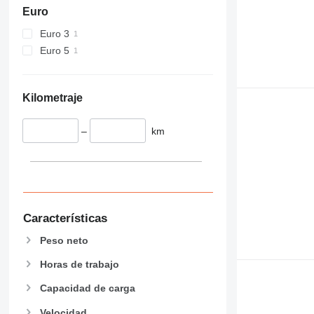
434
Euro
444
Euro 3
589
Euro 5
826
906
907
Kilometraje
908
910
–
km
914
918
924
926
928
Características
930
938
Peso neto
950
Horas de trabajo
953
955
Capacidad de carga
962
Velocidad