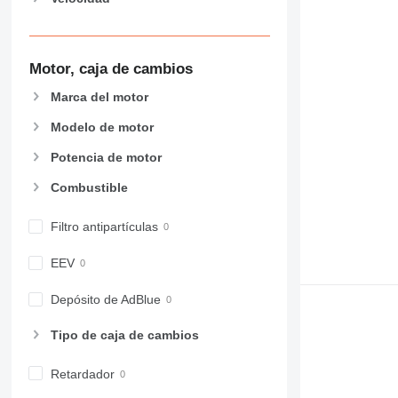
963
966
972
Motor, caja de cambios
973
980
Marca del motor
982
Modelo de motor
988
990
Potencia de motor
992
Combustible
AP
C-series
Filtro antipartículas
CB
CS
EEV
D series
Depósito de AdBlue
E-series
F-series
Tipo de caja de cambios
GC
IT
Retardador
M-series