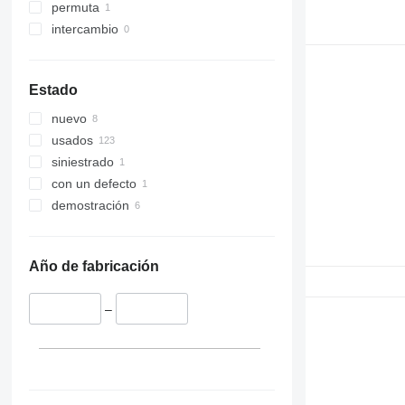
permuta
329
S-Series
intercambio
330
TM
336
VMT
340
Vibromax
Estado
345
nuevo
349
usados
350
siniestrado
365
con un defecto
374
demostración
390
395
416
Año de fabricación
420
424
–
426
428
430
432