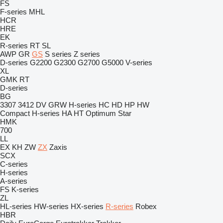
FS
F-series
MHL
HCR
HRE
EK
R-series
RT
SL
AWP
GR
GS
S series
Z series
D-series
G2200
G2300
G2700
G5000
V-series
XL
GMK
RT
D-series
BG
3307
3412
DV
GRW
H-series
HC
HD
HP
HW
Compact
H-series
HA
HT
Optimum
Star
HMK
700
LL
EX
KH
ZW
ZX
Zaxis
SCX
C-series
H-series
A-series
FS
K-series
ZL
HL-series
HW-series
HX-series
R-series
Robex
HBR