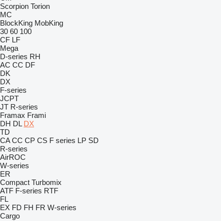
Scorpion
Torion
MC
BlockKing
MobKing
30
60
100
CF
LF
Mega
D-series
RH
AC
CC
DF
DK
DX
F-series
JCPT
JT
R-series
Framax
Frami
DH
DL
DX
TD
CA
CC
CP
CS
F series
LP
SD
R-series
AirROC
W-series
ER
Compact
Turbomix
ATF
F-series
RTF
FL
EX
FD
FH
FR
W-series
Cargo