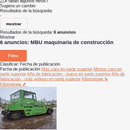
¿Le faltan algunos filtros?
Sugiera un cambio
Resultados de la búsqueda:
-
mostrar
Resultados de la búsqueda:
6 anuncios
Mostrar
6 anuncios:
MBU maquinaria de construcción
Filtro
Clasificar
:
Fecha de publicación
Fecha de publicación
Más caro en parte superior
Menos caro en
parte superior
Año de fabricación - nuevo en parte superior
Año de
fabricación - más antiguo en parte superior
Kilometraje ⬊
Kilometraje ⬈