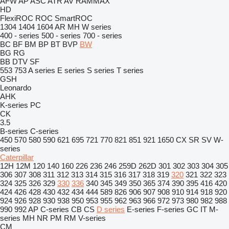
AFW
AP
ASC
ATR
AV
RAMMAX
HD
FlexiROC
ROC
SmartROC
1304
1404
1604
AR
MH
W series
400 - series
500 - series
700 - series
BC
BF
BM
BP
BT
BVP
BW
BG
RG
BB
DTV
SF
553
753
A series
E series
S series
T series
GSH
Leonardo
AHK
K-series
PC
CK
3.5
B-series
C-series
450
570
580
590
621
695
721
770
821
851
921
1650
CX
SR
SV
W-
series
Caterpillar
12H
12M
120
140
160
226
236
246
259D
262D
301
302
303
304
305
306
307
308
311
312
313
314
315
316
317
318
319
320
321
322
323
324
325
326
329
330
336
340
345
349
350
365
374
390
395
416
420
424
426
428
430
432
434
444
589
826
906
907
908
910
914
918
920
924
926
928
930
938
950
953
955
962
963
966
972
973
980
982
988
990
992
AP
C-series
CB
CS
D series
E-series
F-series
GC
IT
M-
series
MH
NR
PM
RM
V-series
CM