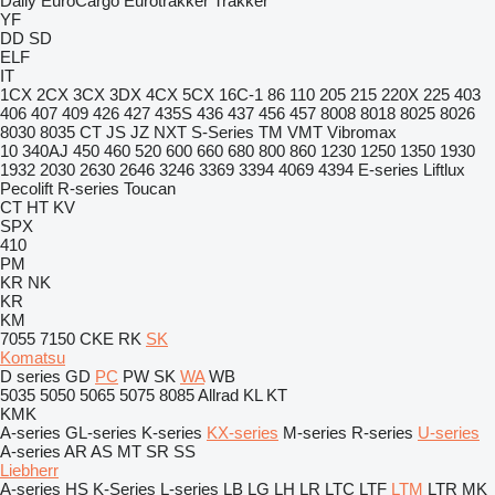
Daily
EuroCargo
Eurotrakker
Trakker
YF
DD
SD
ELF
IT
1CX
2CX
3CX
3DX
4CX
5CX
16C-1
86
110
205
215
220X
225
403
406
407
409
426
427
435S
436
437
456
457
8008
8018
8025
8026
8030
8035
CT
JS
JZ
NXT
S-Series
TM
VMT
Vibromax
10
340AJ
450
460
520
600
660
680
800
860
1230
1250
1350
1930
1932
2030
2630
2646
3246
3369
3394
4069
4394
E-series
Liftlux
Pecolift
R-series
Toucan
CT
HT
KV
SPX
410
PM
KR
NK
KR
KM
7055
7150
CKE
RK
SK
Komatsu
D series
GD
PC
PW
SK
WA
WB
5035
5050
5065
5075
8085
Allrad
KL
KT
KMK
A-series
GL-series
K-series
KX-series
M-series
R-series
U-series
A-series
AR
AS
MT
SR
SS
Liebherr
A-series
HS
K-Series
L-series
LB
LG
LH
LR
LTC
LTF
LTM
LTR
MK