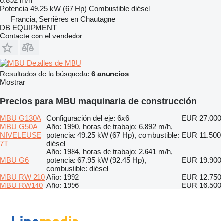
6.892 m/h
Potencia
49.25 kW (67 Hp)
Combustible
diésel
Francia, Serrières en Chautagne
DB EQUIPMENT
Contacte con el vendedor
Detalles de MBU
Resultados de la búsqueda:
6 anuncios
Mostrar
Precios para MBU maquinaria de construcción
MBU G130A
Configuración del eje: 6x6
EUR 27.000
MBU G50A
Año: 1990, horas de trabajo: 6.892 m/h,
NIVELEUSE
potencia: 49.25 kW (67 Hp), combustible:
EUR 11.500
7T
diésel
Año: 1984, horas de trabajo: 2.641 m/h,
MBU G6
potencia: 67.95 kW (92.45 Hp),
EUR 19.900
combustible: diésel
MBU RW 210
Año: 1992
EUR 12.750
MBU RW140
Año: 1996
EUR 16.500