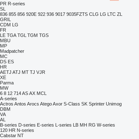
PR
R-series
SL
836
855
856
920E
922
936
9017
9035FZTS
CLG
LG
LTC
ZL
GRIL
CDM
LG
FR
LE
TGA
TGL
TGM
TGS
MBU
MP
Madpatcher
MC
DS
ES
HR
AETJ
ATJ
MT
TJ
VJR
XE
Parma
MW
6
8
12
714
AS
AX
MCL
A-series
Actros
Antos
Arocs
Atego
Axor
S-Class
SK
Sprinter
Unimog
DBM
VA
AL
B-series
D-series
E-series
L-series
LB
MH
RG
W-series
120
HR
N-series
Cabstar
NT