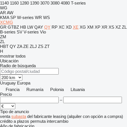
1140
1160
1280
1390
3070
3080
4080
T-series
WG
AR
AW
KMA
SP
W-series
WR
WS
XCMG
GR
GTBZ
HB
LW
QAY
QY
RP
XC
XD
XE
XG
XM
XP
XR
XS
XZ
ZL
B-series
SV
V-series
Vio
ZM
ZL
HBT
QY
ZA
ZE
ZLJ
ZS
ZT
H
mostrar todos
Ubicación
Radio de búsqueda
Uruguay
Europa
Francia
Rumanía
Polonia
Lituania
Precio
–
Tipo de anuncio
venta
subasta
del fabricante
leasing (alquiler con opción a compra)
crédito
a plazos
permuta
intercambio
Año de fabricación