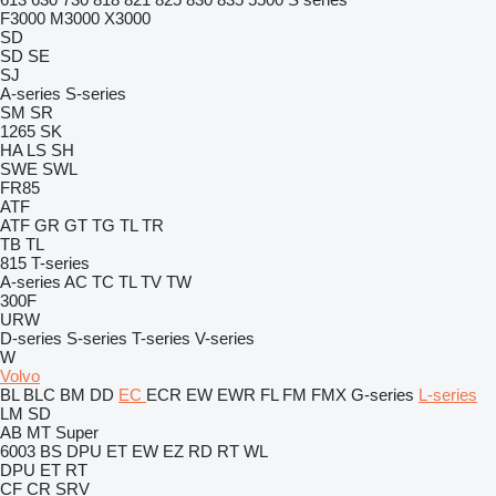
F3000
M3000
X3000
SD
SD
SE
SJ
A-series
S-series
SM
SR
1265
SK
HA
LS
SH
SWE
SWL
FR85
ATF
ATF
GR
GT
TG
TL
TR
TB
TL
815
T-series
A-series
AC
TC
TL
TV
TW
300F
URW
D-series
S-series
T-series
V-series
W
Volvo
BL
BLC
BM
DD
EC
ECR
EW
EWR
FL
FM
FMX
G-series
L-series
LM
SD
AB
MT
Super
6003
BS
DPU
ET
EW
EZ
RD
RT
WL
DPU
ET
RT
CF
CR
SRV