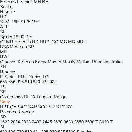
F-series
L-series
MH
RH
Snake
H-series
HD
S151-19E
S175-19E
ATT
SK
Spider 18.90 Pro
GTMR
H-series
HD
HUP
IGO
MC
MD
MDT
BSA
M-series
SP
MR
RW
C-series
K-series
Kerax
Master
Maxity
Midlum
Premium
Trafic
XN
R-series
E-Series
ER
L-Series
LG
655
656
816
919
920
921
922
TS
SE
Commando
DI
DX
Leopard
Ranger
Sany
HBT
QY
SAC
SAP
SCC
SR
STC
SY
P-series
R-series
SP
1622
2024
2028
2430
2445
2630
3630
3650
6680 T
8620 T
SL
613
630
730
818
821
825
830
835
5500
S series