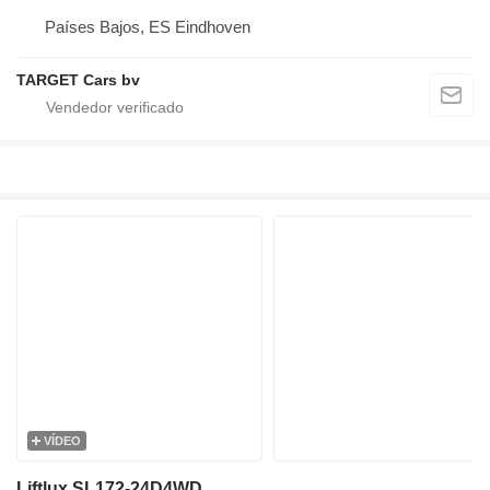
Países Bajos, ES Eindhoven
TARGET Cars bv
VÍDEO
Liftlux SL172-24D4WD