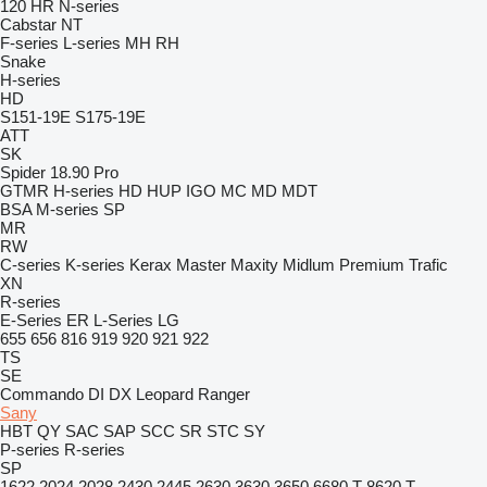
120
HR
N-series
Cabstar
NT
F-series
L-series
MH
RH
Snake
H-series
HD
S151-19E
S175-19E
ATT
SK
Spider 18.90 Pro
GTMR
H-series
HD
HUP
IGO
MC
MD
MDT
BSA
M-series
SP
MR
RW
C-series
K-series
Kerax
Master
Maxity
Midlum
Premium
Trafic
XN
R-series
E-Series
ER
L-Series
LG
655
656
816
919
920
921
922
TS
SE
Commando
DI
DX
Leopard
Ranger
Sany
HBT
QY
SAC
SAP
SCC
SR
STC
SY
P-series
R-series
SP
1622
2024
2028
2430
2445
2630
3630
3650
6680 T
8620 T