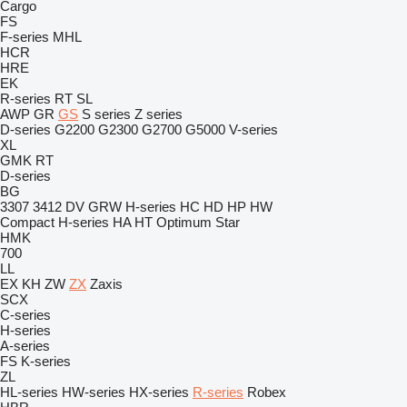
Cargo
FS
F-series
MHL
HCR
HRE
EK
R-series
RT
SL
AWP
GR
GS
S series
Z series
D-series
G2200
G2300
G2700
G5000
V-series
XL
GMK
RT
D-series
BG
3307
3412
DV
GRW
H-series
HC
HD
HP
HW
Compact
H-series
HA
HT
Optimum
Star
HMK
700
LL
EX
KH
ZW
ZX
Zaxis
SCX
C-series
H-series
A-series
FS
K-series
ZL
HL-series
HW-series
HX-series
R-series
Robex