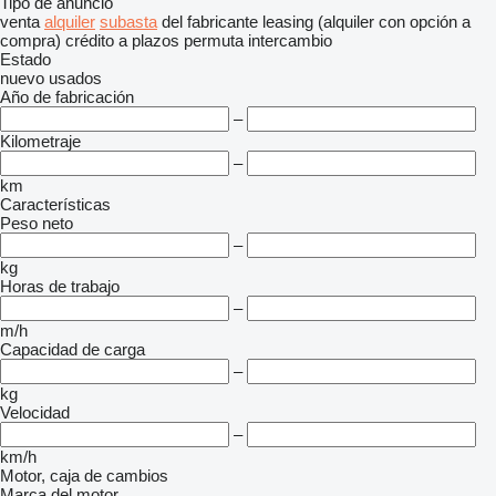
Tipo de anuncio
venta
alquiler
subasta
del fabricante
leasing (alquiler con opción a
compra)
crédito
a plazos
permuta
intercambio
Estado
nuevo
usados
Año de fabricación
–
Kilometraje
–
km
Características
Peso neto
–
kg
Horas de trabajo
–
m/h
Capacidad de carga
–
kg
Velocidad
–
km/h
Motor, caja de cambios
Marca del motor