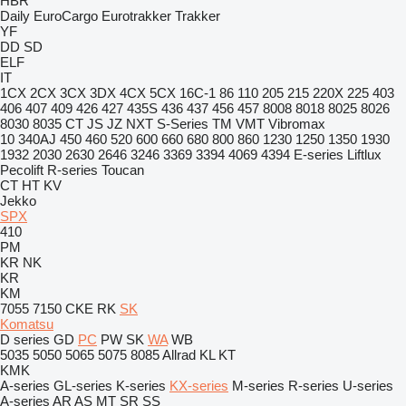
HBR
Daily
EuroCargo
Eurotrakker
Trakker
YF
DD
SD
ELF
IT
1CX
2CX
3CX
3DX
4CX
5CX
16C-1
86
110
205
215
220X
225
403
406
407
409
426
427
435S
436
437
456
457
8008
8018
8025
8026
8030
8035
CT
JS
JZ
NXT
S-Series
TM
VMT
Vibromax
10
340AJ
450
460
520
600
660
680
800
860
1230
1250
1350
1930
1932
2030
2630
2646
3246
3369
3394
4069
4394
E-series
Liftlux
Pecolift
R-series
Toucan
CT
HT
KV
Jekko
SPX
410
PM
KR
NK
KR
KM
7055
7150
CKE
RK
SK
Komatsu
D series
GD
PC
PW
SK
WA
WB
5035
5050
5065
5075
8085
Allrad
KL
KT
KMK
A-series
GL-series
K-series
KX-series
M-series
R-series
U-series
A-series
AR
AS
MT
SR
SS