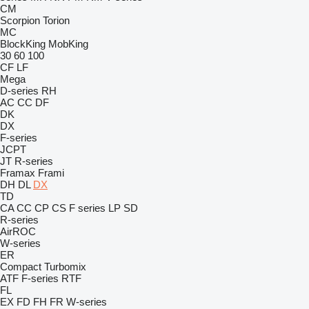
CM
Scorpion
Torion
MC
BlockKing
MobKing
30
60
100
CF
LF
Mega
D-series
RH
AC
CC
DF
DK
DX
F-series
JCPT
JT
R-series
Framax
Frami
DH
DL
DX
TD
CA
CC
CP
CS
F series
LP
SD
R-series
AirROC
W-series
ER
Compact
Turbomix
ATF
F-series
RTF
FL
EX
FD
FH
FR
W-series