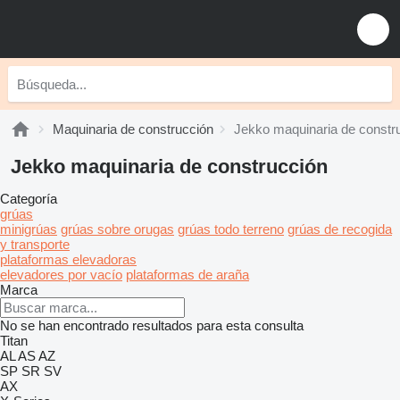
Maquinaria de construcción
Jekko maquinaria de constr
Jekko maquinaria de construcción
Categoría
grúas
minigrúas
grúas sobre orugas
grúas todo terreno
grúas de recogida
y transporte
plataformas elevadoras
elevadores por vacío
plataformas de araña
Marca
No se han encontrado resultados para esta consulta
Titan
AL
AS
AZ
SP
SR
SV
AX