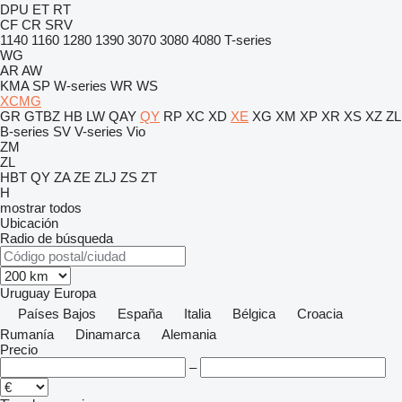
DPU
ET
RT
CF
CR
SRV
1140
1160
1280
1390
3070
3080
4080
T-series
WG
AR
AW
KMA
SP
W-series
WR
WS
XCMG
GR
GTBZ
HB
LW
QAY
QY
RP
XC
XD
XE
XG
XM
XP
XR
XS
XZ
ZL
B-series
SV
V-series
Vio
ZM
ZL
HBT
QY
ZA
ZE
ZLJ
ZS
ZT
H
mostrar todos
Ubicación
Radio de búsqueda
Uruguay
Europa
Países Bajos
España
Italia
Bélgica
Croacia
Rumanía
Dinamarca
Alemania
Precio
–