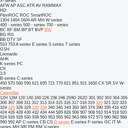
X-Series
AFW
AP
ASC
ATR
AV
RAMMAX
HD
FlexiROC
ROC
SmartROC
1304
1404
1604
AR
MH
W series
400 - series
500 - series
700 - series
BC
BF
BM
BP
BT
BVP
BW
BG
RG
BB
DTV
SF
553
753
A series
E series
S series
T series
GSH
Leonardo
AHK
K-series
PC
CK
3.5
B-series
C-series
450
570
580
590
621
695
721
770
821
851
921
1650
CX
SR
SV
W-
series
Caterpillar
12H
12M
120
140
160
226
236
246
259D
262D
301
302
303
304
305
306
307
308
311
312
313
314
315
316
317
318
319
320
321
322
323
324
325
326
329
330
336
340
345
349
350
365
374
390
395
416
420
424
426
428
430
432
434
444
589
826
906
907
908
910
914
918
920
924
926
928
930
938
950
953
955
962
963
966
972
973
980
982
988
990
992
AP
C-series
CB
CS
D series
E-series
F-series
GC
IT
M-
series
MH
NR
PM
RM
V-series