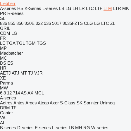
Liebherr
A-series
HS
K-Series
L-series
LB
LG
LH
LR
LTC
LTF
LTM
LTR
MK
PR
R-series
SL
836
855
856
920E
922
936
9017
9035FZTS
CLG
LG
LTC
ZL
GRIL
CDM
LG
FR
LE
TGA
TGL
TGM
TGS
MP
Madpatcher
MC
DS
ES
HR
AETJ
ATJ
MT
TJ
VJR
XE
Parma
MW
6
8
12
714
AS
AX
MCL
A-series
Actros
Antos
Arocs
Atego
Axor
S-Class
SK
Sprinter
Unimog
DBM
TF
Canter
VA
AL
B-series
D-series
E-series
L-series
LB
MH
RG
W-series