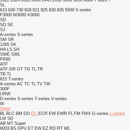
SL
613
630
730
818
821
825
830
835
5500
S series
F3000
M3000
X3000
SD
SD
SE
SJ
A-series
S-series
SM
SR
1265
SK
HA
LS
SH
SWE
SWL
FR85
ATF
ATF
GR
GT
TG
TL
TR
TB
TL
815
T-series
A-series
AC
TC
TL
TV
TW
300F
URW
D-series
S-series
T-series
V-series
W
Volvo
BL
BLC
BM
DD
EC
ECR
EW
EWR
FL
FM
FMX
G-series
L-series
LM
SD
AB
MT
Super
6003
BS
DPU
ET
EW
EZ
RD
RT
WL