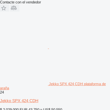
Contacte con el vendedor
Jekko SPX 424 CDH plataforma de
araña
24
Jekko SPX 424 CDH
$ 2.029.000
EUR 43.750
≈ US$ 50.550