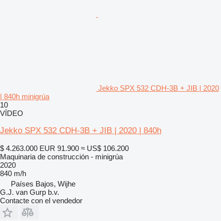
Jekko SPX 532 CDH-3B + JIB | 2020
| 840h minigrúa
10
VÍDEO
Jekko SPX 532 CDH-3B + JIB | 2020 | 840h
$ 4.263.000
EUR 91.900
≈ US$ 106.200
Maquinaria de construcción - minigrúa
2020
840 m/h
Países Bajos, Wijhe
G.J. van Gurp b.v.
Contacte con el vendedor