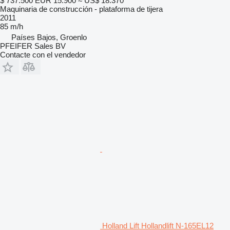
$ 737.500
EUR 15.900
≈ US$ 18.370
Maquinaria de construcción - plataforma de tijera
2011
85 m/h
Países Bajos, Groenlo
PFEIFER Sales BV
Contacte con el vendedor
Holland Lift Hollandlift N-165EL12