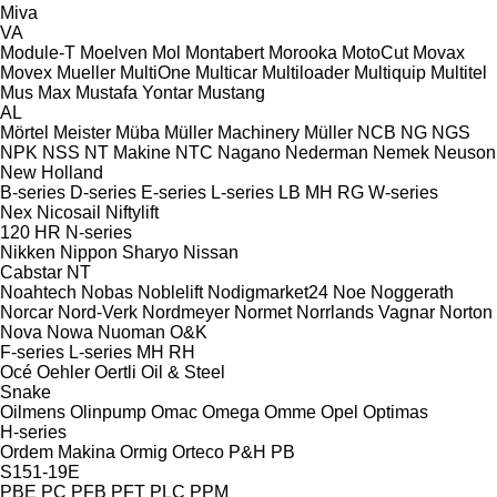
Miva
VA
Module-T
Moelven
Mol
Montabert
Morooka
MotoCut
Movax
Movex
Mueller
MultiOne
Multicar
Multiloader
Multiquip
Multitel
Mus Max
Mustafa Yontar
Mustang
AL
Mörtel Meister
Müba
Müller Machinery
Müller
NCB
NG
NGS
NPK
NSS
NT Makine
NTC
Nagano
Nederman
Nemek
Neuson
New Holland
B-series
D-series
E-series
L-series
LB
MH
RG
W-series
Nex
Nicosail
Niftylift
120
HR
N-series
Nikken
Nippon Sharyo
Nissan
Cabstar
NT
Noahtech
Nobas
Noblelift
Nodigmarket24
Noe
Noggerath
Norcar
Nord-Verk
Nordmeyer
Normet
Norrlands Vagnar
Norton
Nova
Nowa
Nuoman
O&K
F-series
L-series
MH
RH
Océ
Oehler
Oertli
Oil & Steel
Snake
Oilmens
Olinpump
Omac
Omega
Omme
Opel
Optimas
H-series
Ordem Makina
Ormig
Orteco
P&H
PB
S151-19E
PBE
PC
PFB
PFT
PLC
PPM