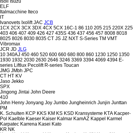
Isoli
Isuzu
ELF
Italmacchine
Iteco
IT
Ivanovets
Ixolift
JAC
JCB
1CX
2CX
3CX
3DX
4CX
5CX
16C-1
86
110
205
215
220X
225
403
406
407
409
426
427
435S
436
437
456
457
8008
8018
8025
8026
8030
8035
CT
JS
JZ
NXT
S-Series
TM
VMT
Vibromax
JCR
JD
JLG
10
340AJ
450
460
520
600
660
680
800
860
1230
1250
1350
1930
1932
2030
2630
2646
3246
3369
3394
4069
4394
E-
series
Liftlux
Pecolift
R-series
Toucan
JMG
JMbh
JPC
CT
HT
KV
Jaso
Jekko
SPX
Jingong
Jintai
John Deere
410
John Henry
Jonyang
Joy
Jumbo
Jungheinrich
Junjin
Junttan
PM
K. Schulten
KCP
KKS
KM
KS
KSD Kransysteme
KTA
Kacper-
Pol
Kaelble
Kaeser
Kaiser
Kalmar
KamAZ
Kappel
Karmel
Karpatec
Karrena
Kasei
Kato
KR
NK