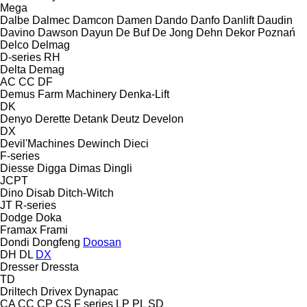
Mega
Dalbe
Dalmec
Damcon
Damen
Dando
Danfo
Danlift
Daudin
Davino
Dawson
Dayun
De Buf
De Jong
Dehn
Dekor Poznań
Delco
Delmag
D-series
RH
Delta
Demag
AC
CC
DF
Demus Farm Machinery
Denka-Lift
DK
Denyo
Derette
Detank
Deutz
Develon
DX
Devil'Machines
Dewinch
Dieci
F-series
Diesse
Digga
Dimas
Dingli
JCPT
Dino
Disab
Ditch-Witch
JT
R-series
Dodge
Doka
Framax
Frami
Dondi
Dongfeng
Doosan
DH
DL
DX
Dresser
Dressta
TD
Driltech
Drivex
Dynapac
CA
CC
CP
CS
F series
LP
PL
SD