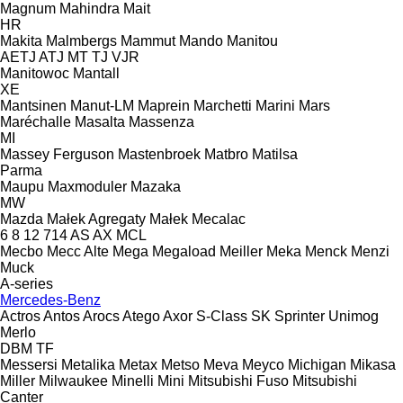
Magnum
Mahindra
Mait
HR
Makita
Malmbergs
Mammut
Mando
Manitou
AETJ
ATJ
MT
TJ
VJR
Manitowoc
Mantall
XE
Mantsinen
Manut-LM
Maprein
Marchetti
Marini
Mars
Maréchalle
Masalta
Massenza
MI
Massey Ferguson
Mastenbroek
Matbro
Matilsa
Parma
Maupu
Maxmoduler
Mazaka
MW
Mazda
Małek Agregaty
Małek
Mecalac
6
8
12
714
AS
AX
MCL
Mecbo
Mecc Alte
Mega
Megaload
Meiller
Meka
Menck
Menzi
Muck
A-series
Mercedes-Benz
Actros
Antos
Arocs
Atego
Axor
S-Class
SK
Sprinter
Unimog
Merlo
DBM
TF
Messersi
Metalika
Metax
Metso
Meva
Meyco
Michigan
Mikasa
Miller
Milwaukee
Minelli
Mini
Mitsubishi Fuso
Mitsubishi
Canter