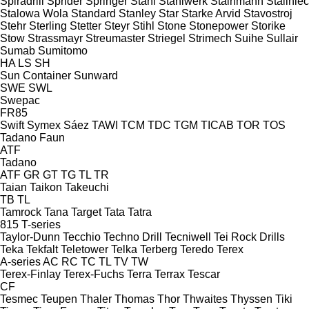
Spiradrill
Sprider
Springer
Stahl
Stahlwerk
Stainmann
Staliniec
Stalowa Wola
Standard
Stanley
Star
Starke Arvid
Stavostroj
Stehr
Sterling
Stetter
Steyr
Stihl
Stone
Stonepower
Storike
Stow
Strassmayr
Streumaster
Striegel
Strimech
Suihe
Sullair
Sumab
Sumitomo
HA
LS
SH
Sun Container
Sunward
SWE
SWL
Swepac
FR85
Swift
Symex
Sáez
TAWI
TCM
TDC
TGM
TICAB
TOR
TOS
Tadano Faun
ATF
Tadano
ATF
GR
GT
TG
TL
TR
Taian
Taikon
Takeuchi
TB
TL
Tamrock
Tana
Target
Tata
Tatra
815
T-series
Taylor-Dunn
Tecchio
Techno Drill
Tecniwell
Tei Rock Drills
Teka
Tekfalt
Teletower
Telka
Terberg
Teredo
Terex
A-series
AC
RC
TC
TL
TV
TW
Terex-Finlay
Terex-Fuchs
Terra
Terrax
Tescar
CF
Tesmec
Teupen
Thaler
Thomas
Thor
Thwaites
Thyssen
Tiki