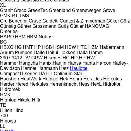
XL
Granit
Greco
GreenTec
Greenland
Groenewegen
Grove
GMK
RT
TMS
Gru Benedini
Gruse
Guidetti
Guntert & Zimmerman
Göker
Gölz
Günstig
Günter Grossmann
Güriş
Güttler
HANOMAG
D-series
HARO
HBM
HBM-Nobas
BG
HBXG
HG
HMT
HP
HSB
HSM
HSW
HTC
HZM
Habermann
Aurum Pumpen
Hailo
Haitui
Hakken
Halla
Hamm
3307
3412
DV
GRW
H-series
HC
HD
HP
HW
Hammer
Hangcha
Hanix
Hanjin
Hansa
Hanta
Harcon
Harley-
Davidson
Harmet
Hartmann
Hatz
Haulotte
Compact
H-series
HA
HT
Optimum
Star
Hausherr
HeatWork
Heinkel
Hek
Henra
Heracles
Hercules
Herder
Hered
Herkules
Herrenknecht
Hess
HexL
Hidrokon
Hidromek
HMK
Hightop
Hikoki
Hilti
TE
Hilton
Hino
700
Hinowa
LL