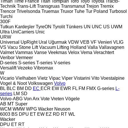
Timan
Time France
Titan
Tomplan
Toro
Toyo
Toyota
Tracto-
Technik
Trans-Lift
Transgruas
Transmanut
Trejon
Tremix
Trencor
Trivelsonda
Truemax
Truxor
Tuhe
Tur Poland
Turbosol
Turchi
300F
Tutkun Kardeşler
TyreON
Tyrolit
Tünkers
UN
UNC
US
UWM
Ultra
UniCarriers
Unic
URW
Universal
UpRight
Ural
Uğurmak
VDW
VEB
VF Venieri
VLIG
VS
Vacu Stone Lift
Vacuum Lifting Holland
Valla
Vallavagnen
Valmet
Vammas
Vanse
Veekmas
Velox
Vema
Verachtert
Veribor
Vermeer
D-series
S-series
T-series
V-series
Versalift
Vezeko
Vibromax
W
Vicario
Vielhaben
Vietz
Vipac
Viper
Vistarini
Vito
Voestalpine
Vogel & Noot
Volkswagen
Volvo
BL
BLC
BM
DD
EC
ECR
EW
EWR
FL
FM
FMX
G-series
L-
series
LM
SD
Volvo-ABG
Von Arx
Vote
Vreten
Vögele
AB
MT
Super
WCM
WMW
WPG
Wacker Neuson
6003
BS
DPU
ET
EW
EZ
RD
RT
WL
Wacker
DPU
ET
RT