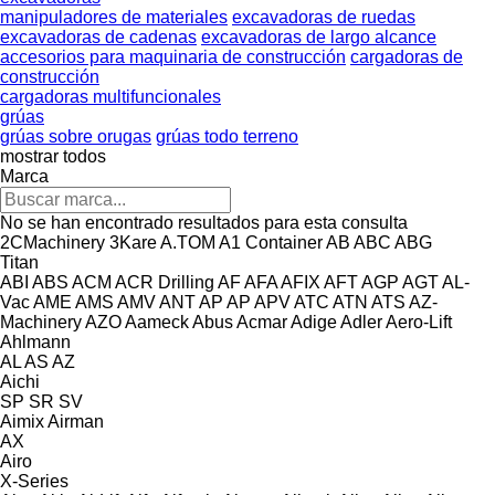
manipuladores de materiales
excavadoras de ruedas
excavadoras de cadenas
excavadoras de largo alcance
accesorios para maquinaria de construcción
cargadoras de
construcción
cargadoras multifuncionales
grúas
grúas sobre orugas
grúas todo terreno
mostrar todos
Marca
No se han encontrado resultados para esta consulta
2CMachinery
3Kare
A.TOM
A1 Container
AB
ABC
ABG
Titan
ABI
ABS
ACM
ACR Drilling
AF
AFA
AFIX
AFT
AGP
AGT
AL-
Vac
AME
AMS
AMV
ANT
AP
AP
APV
ATC
ATN
ATS
AZ-
Machinery
AZO
Aameck
Abus
Acmar
Adige
Adler
Aero-Lift
Ahlmann
AL
AS
AZ
Aichi
SP
SR
SV
Aimix
Airman
AX
Airo
X-Series