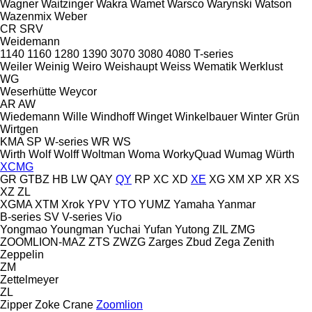
Wagner
Waitzinger
Wakra
Wamet
Warsco
Warynski
Watson
Wazenmix
Weber
CR
SRV
Weidemann
1140
1160
1280
1390
3070
3080
4080
T-series
Weiler
Weinig
Weiro
Weishaupt
Weiss
Wematik
Werklust
WG
Weserhütte
Weycor
AR
AW
Wiedemann
Wille
Windhoff
Winget
Winkelbauer
Winter Grün
Wirtgen
KMA
SP
W-series
WR
WS
Wirth
Wolf
Wolff
Woltman
Woma
WorkyQuad
Wumag
Würth
XCMG
GR
GTBZ
HB
LW
QAY
QY
RP
XC
XD
XE
XG
XM
XP
XR
XS
XZ
ZL
XGMA
XTM
Xrok
YPV
YTO
YUMZ
Yamaha
Yanmar
B-series
SV
V-series
Vio
Yongmao
Youngman
Yuchai
Yufan
Yutong
ZIL
ZMG
ZOOMLION-MAZ
ZTS
ZWZG
Zarges
Zbud
Zega
Zenith
Zeppelin
ZM
Zettelmeyer
ZL
Zipper
Zoke Crane
Zoomlion