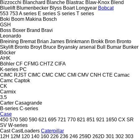
Bizzocchi
Blanchard
Blanche
Blastrac
Blaw-Knox
Blend
Bluelift
Blumenbecker
Blyss
Boart Longyear
Bobcat
553
753
A series
E series
S series
T series
Boki
Boom Makina
Bosch
GSH
Boss
Boxer
Brand
Bravi
Leonardo
Breining
Bremat
Brian James
Brinkmann
Brokk
Bron
Bronto
Skylift
Bronto
Broyt
Bruce
Bryansky arsenal
Bull
Bumar
Bunker
Böcker
AHK
Böhler
CF
CFMG
CHTZ
CIFA
K-series
PC
CIMC RJST
CIMC
CMC
CMC
CMI
CMV
CNH
CTE
Camac
Camc
Captok
CK
Carmix
3.5
Carter
Casagrande
B-series
C-series
Case
450
570
580
590
621
695
721
770
821
851
921
1650
CX
SR
SV
W-series
Cast
CastLoaders
Caterpillar
12H
12M
120
140
160
226
236
246
259D
262D
301
302
303