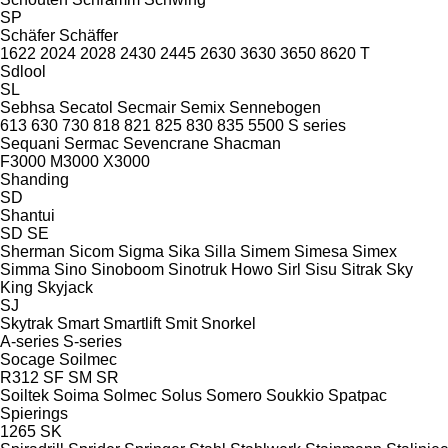
SP
Schäfer
Schäffer
1622
2024
2028
2430
2445
2630
3630
3650
8620 T
Sdlool
SL
Sebhsa
Secatol
Secmair
Semix
Sennebogen
613
630
730
818
821
825
830
835
5500
S series
Sequani
Sermac
Sevencrane
Shacman
F3000
M3000
X3000
Shanding
SD
Shantui
SD
SE
Sherman
Sicom
Sigma
Sika
Silla
Simem
Simesa
Simex
Simma
Sino
Sinoboom
Sinotruk Howo
Sirl
Sisu
Sitrak
Sky
King
Skyjack
SJ
Skytrak
Smart
Smartlift
Smit
Snorkel
A-series
S-series
Socage
Soilmec
R312
SF
SM
SR
Soiltek
Soima
Solmec
Solus
Somero
Soukkio
Spatpac
Spierings
1265
SK