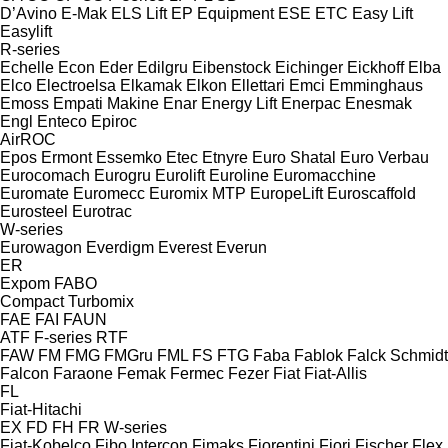
D’Avino
E-Mak
ELS Lift
EP Equipment
ESE
ETC
Easy Lift
Easylift
R-series
Echelle
Econ
Eder
Edilgru
Eibenstock
Eichinger
Eickhoff
Elba
Elco
Electroelsa
Elkamak
Elkon
Ellettari
Emci
Emminghaus
Emoss
Empati Makine
Enar
Energy Lift
Enerpac
Enesmak
Engl
Enteco
Epiroc
AirROC
Epos
Ermont
Essemko
Etec
Etnyre
Euro Shatal
Euro Verbau
Eurocomach
Eurogru
Eurolift
Euroline
Euromacchine
Euromate
Euromecc
Euromix MTP
EuropeLift
Euroscaffold
Eurosteel
Eurotrac
W-series
Eurowagon
Everdigm
Everest
Everun
ER
Expom
FABO
Compact
Turbomix
FAE
FAI
FAUN
ATF
F-series
RTF
FAW
FM
FMG
FMGru
FML
FS
FTG
Faba
Fablok
Falck Schmidt
Falcon
Faraone
Femak
Fermec
Fezer
Fiat
Fiat-Allis
FL
Fiat-Hitachi
EX
FD
FH
FR
W-series
Fiat-Kobelco
Fibo Intercon
Fimaks
Fiorentini
Fiori
Fischer
Flex