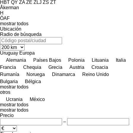
HBT
QY
ZA
ZE
ZLJ
ZS
ZT
Åkerman
H
ÖAF
mostrar todos
Ubicación
Radio de búsqueda
Uruguay
Europa
Alemania
Países Bajos
Polonia
Lituania
Italia
Francia
Chequia
Grecia
Austria
Croacia
Rumanía
Noruega
Dinamarca
Reino Unido
Bulgaria
Bélgica
mostrar todos
otros
Ucrania
México
mostrar todos
mostrar todos
Precio
–