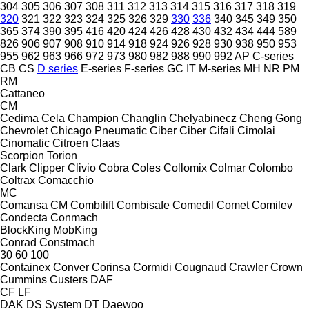
304
305
306
307
308
311
312
313
314
315
316
317
318
319
320
321
322
323
324
325
326
329
330
336
340
345
349
350
365
374
390
395
416
420
424
426
428
430
432
434
444
589
826
906
907
908
910
914
918
924
926
928
930
938
950
953
955
962
963
966
972
973
980
982
988
990
992
AP
C-series
CB
CS
D series
E-series
F-series
GC
IT
M-series
MH
NR
PM
RM
Cattaneo
CM
Cedima
Cela
Champion
Changlin
Chelyabinecz
Cheng Gong
Chevrolet
Chicago Pneumatic
Ciber
Ciber
Cifali
Cimolai
Cinomatic
Citroen
Claas
Scorpion
Torion
Clark
Clipper
Clivio
Cobra
Coles
Collomix
Colmar
Colombo
Coltrax
Comacchio
MC
Comansa CM
Combilift
Combisafe
Comedil
Comet
Comilev
Condecta
Conmach
BlockKing
MobKing
Conrad
Constmach
30
60
100
Containex
Conver
Corinsa
Cormidi
Cougnaud
Crawler
Crown
Cummins
Custers
DAF
CF
LF
DAK
DS System
DT
Daewoo