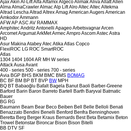
Ajax
Akin
Al-Lift
Alfa
Alfamix
Algeco
Alimak
Aliva
Allatt
Allen
Alma
AlmaCrawler
Almac
Alp Lift
Alro
Altec
Altec
Altekma
Altrad Lescha
Altrad
Altrex
Amag
American Augers
American
Amkodor
Ammann
AFW
AP
ASC
AV
RAMMAX
Amphitec
Andritz
Antonelli
Apageo
Arbetsvagnar
Arcen
Arcomet
Argumat
ArkMet
Armec
Arnpro
Ascom
Astec
Astra
HD
Asur Makina
Atabey
Atec
Atika
Atlas Copco
FlexiROC
LG
ROC
SmartROC
Atlas
1304
1404
1604
AR
MH
W series
Attack
Ausa
Avant
400 - series
500 - series
700 - series
Avia
BGP
BHS
BKM
BMC
BMS
BOMAG
BC
BF
BM
BP
BT
BVP
BW
MPH
BQ
BT
Babaoğlu
Bafalt
Bagela
Banut
Baoli
Barber-Greene
Barford
Barin
Baron
Barreto
Bartell
Barth
Baryval
Batmatic
Bauer
BG
RG
Baumann
Beam
Bear
Beco
Beiben
Bell
Belle
Belloli
Benati
Benazzato
Bendini
Benelli
Benford
Benfra
Benninghoven
Beretta
Berg
Berger Kraus
Bernards
Best
Beta
Betamix
Beton
Trowel
Betonstar
Bironcar
Bison
Bison
Bitelli
BB
DTV
SF