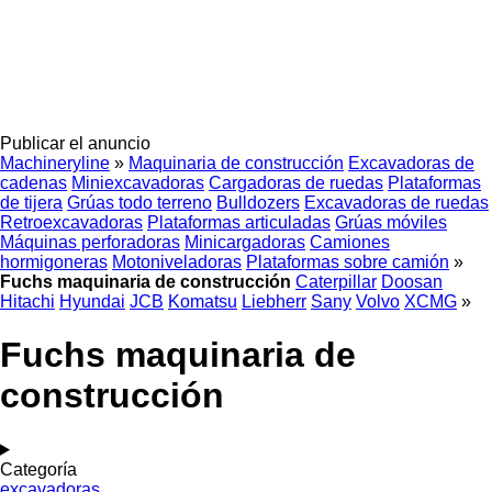
Publicar el anuncio
Machineryline
»
Maquinaria de construcción
Excavadoras de
cadenas
Miniexcavadoras
Cargadoras de ruedas
Plataformas
de tijera
Grúas todo terreno
Bulldozers
Excavadoras de ruedas
Retroexcavadoras
Plataformas articuladas
Grúas móviles
Máquinas perforadoras
Minicargadoras
Camiones
hormigoneras
Motoniveladoras
Plataformas sobre camión
»
Fuchs maquinaria de construcción
Caterpillar
Doosan
Hitachi
Hyundai
JCB
Komatsu
Liebherr
Sany
Volvo
XCMG
»
Fuchs maquinaria de
construcción
Categoría
excavadoras