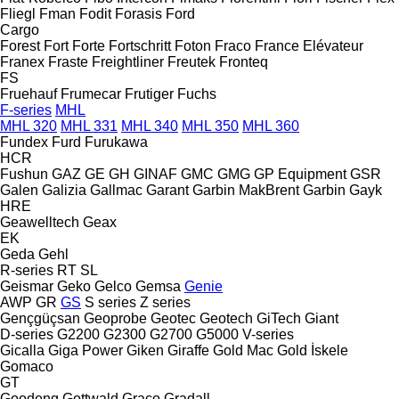
Fliegl
Fman
Fodit
Forasis
Ford
Cargo
Forest
Fort
Forte
Fortschritt
Foton
Fraco
France Elévateur
Franex
Fraste
Freightliner
Freutek
Fronteq
FS
Fruehauf
Frumecar
Frutiger
Fuchs
F-series
MHL
MHL 320
MHL 331
MHL 340
MHL 350
MHL 360
Fundex
Furd
Furukawa
HCR
Fushun
GAZ
GE
GH
GINAF
GMC
GMG
GP Equipment
GSR
Galen
Galizia
Gallmac
Garant
Garbin MakBrent
Garbin
Gayk
HRE
Geawelltech
Geax
EK
Geda
Gehl
R-series
RT
SL
Geismar
Geko
Gelco
Gemsa
Genie
AWP
GR
GS
S series
Z series
Gençgüçsan
Geoprobe
Geotec
Geotech
GiTech
Giant
D-series
G2200
G2300
G2700
G5000
V-series
Gicalla
Giga Power
Giken
Giraffe
Gold Mac
Gold İskele
Gomaco
GT
Goodeng
Gottwald
Graco
Gradall