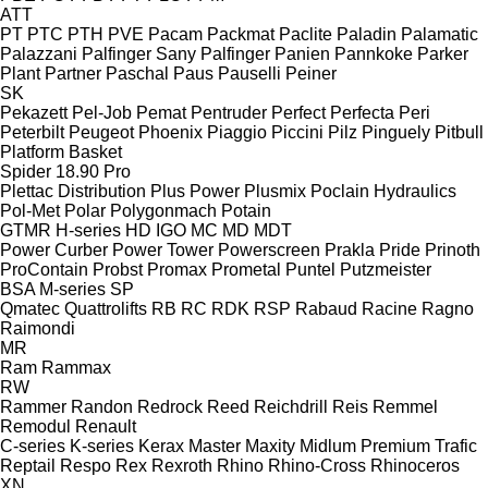
ATT
PT
PTC
PTH
PVE
Pacam
Packmat
Paclite
Paladin
Palamatic
Palazzani
Palfinger Sany
Palfinger
Panien
Pannkoke
Parker
Plant
Partner
Paschal
Paus
Pauselli
Peiner
SK
Pekazett
Pel-Job
Pemat
Pentruder
Perfect
Perfecta
Peri
Peterbilt
Peugeot
Phoenix
Piaggio
Piccini
Pilz
Pinguely
Pitbull
Platform Basket
Spider 18.90 Pro
Plettac Distribution
Plus Power
Plusmix
Poclain Hydraulics
Pol-Met
Polar
Polygonmach
Potain
GTMR
H-series
HD
IGO
MC
MD
MDT
Power Curber
Power Tower
Powerscreen
Prakla
Pride
Prinoth
ProContain
Probst
Promax
Prometal
Puntel
Putzmeister
BSA
M-series
SP
Qmatec
Quattrolifts
RB
RC
RDK
RSP
Rabaud
Racine
Ragno
Raimondi
MR
Ram
Rammax
RW
Rammer
Randon
Redrock
Reed
Reichdrill
Reis
Remmel
Remodul
Renault
C-series
K-series
Kerax
Master
Maxity
Midlum
Premium
Trafic
Reptail
Respo
Rex
Rexroth
Rhino
Rhino-Cross
Rhinoceros
XN