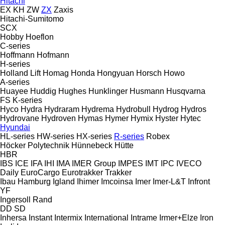
Hitachi
EX
KH
ZW
ZX
Zaxis
Hitachi-Sumitomo
SCX
Hobby
Hoeflon
C-series
Hoffmann
Hofmann
H-series
Holland Lift
Homag
Honda
Hongyuan
Horsch
Howo
A-series
Huayee
Huddig
Hughes
Hunklinger
Husmann
Husqvarna
FS
K-series
Hyco
Hydra
Hydraram
Hydrema
Hydrobull
Hydrog
Hydros
Hydrovane
Hydroven
Hymas
Hymer
Hymix
Hyster
Hytec
Hyundai
HL-series
HW-series
HX-series
R-series
Robex
Höcker Polytechnik
Hünnebeck
Hütte
HBR
IBS
ICE
IFA
IHI
IMA
IMER Group
IMPES
IMT
IPC
IVECO
Daily
EuroCargo
Eurotrakker
Trakker
Ibau Hamburg
Igland
Ihimer
Imcoinsa
Imer
Imer-L&T
Infront
YF
Ingersoll Rand
DD
SD
Inhersa
Instant
Intermix
International
Intrame
Irmer+Elze
Iron