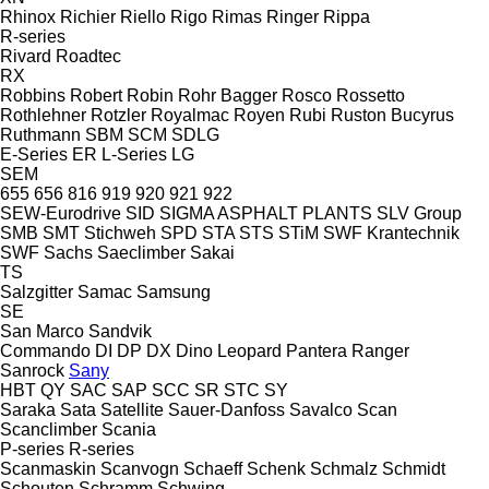
Rhinox
Richier
Riello
Rigo
Rimas
Ringer
Rippa
R-series
Rivard
Roadtec
RX
Robbins
Robert
Robin
Rohr Bagger
Rosco
Rossetto
Rothlehner
Rotzler
Royalmac
Royen
Rubi
Ruston Bucyrus
Ruthmann
SBM
SCM
SDLG
E-Series
ER
L-Series
LG
SEM
655
656
816
919
920
921
922
SEW-Eurodrive
SID
SIGMA ASPHALT PLANTS
SLV Group
SMB
SMT Stichweh
SPD
STA
STS
STiM
SWF Krantechnik
SWF
Sachs
Saeclimber
Sakai
TS
Salzgitter
Samac
Samsung
SE
San Marco
Sandvik
Commando
DI
DP
DX
Dino
Leopard
Pantera
Ranger
Sanrock
Sany
HBT
QY
SAC
SAP
SCC
SR
STC
SY
Saraka
Sata
Satellite
Sauer-Danfoss
Savalco
Scan
Scanclimber
Scania
P-series
R-series
Scanmaskin
Scanvogn
Schaeff
Schenk
Schmalz
Schmidt
Schouten
Schramm
Schwing