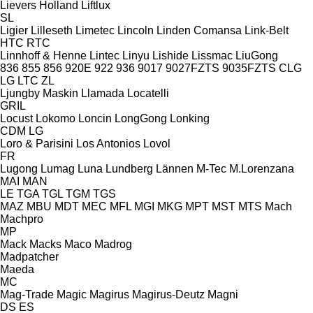
Lievers Holland
Liftlux
SL
Ligier
Lilleseth
Limetec
Lincoln
Linden Comansa
Link-Belt
HTC
RTC
Linnhoff & Henne
Lintec
Linyu
Lishide
Lissmac
LiuGong
836
855
856
920E
922
936
9017
9027FZTS
9035FZTS
CLG
LG
LTC
ZL
Ljungby Maskin
Llamada
Locatelli
GRIL
Locust
Lokomo
Loncin
LongGong
Lonking
CDM
LG
Loro & Parisini
Los Antonios
Lovol
FR
Lugong
Lumag
Luna
Lundberg
Lännen
M-Tec
M.Lorenzana
MAI
MAN
LE
TGA
TGL
TGM
TGS
MAZ
MBU
MDT
MEC
MFL
MGI
MKG
MPT
MST
MTS
Mach
Machpro
MP
Mack
Macks
Maco
Madrog
Madpatcher
Maeda
MC
Mag-Trade
Magic
Magirus
Magirus-Deutz
Magni
DS
ES