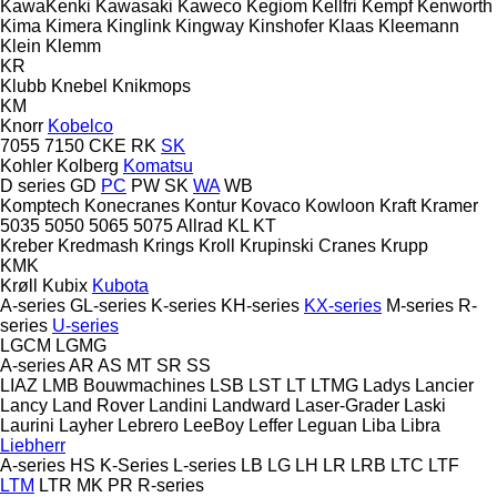
KawaKenki
Kawasaki
Kaweco
Kegiom
Kellfri
Kempf
Kenworth
Kima
Kimera
Kinglink
Kingway
Kinshofer
Klaas
Kleemann
Klein
Klemm
KR
Klubb
Knebel
Knikmops
KM
Knorr
Kobelco
7055
7150
CKE
RK
SK
Kohler
Kolberg
Komatsu
D series
GD
PC
PW
SK
WA
WB
Komptech
Konecranes
Kontur
Kovaco
Kowloon
Kraft
Kramer
5035
5050
5065
5075
Allrad
KL
KT
Kreber
Kredmash
Krings
Kroll
Krupinski Cranes
Krupp
KMK
Krøll
Kubix
Kubota
A-series
GL-series
K-series
KH-series
KX-series
M-series
R-
series
U-series
LGCM
LGMG
A-series
AR
AS
MT
SR
SS
LIAZ
LMB Bouwmachines
LSB
LST
LT
LTMG
Ladys
Lancier
Lancy
Land Rover
Landini
Landward
Laser-Grader
Laski
Laurini
Layher
Lebrero
LeeBoy
Leffer
Leguan
Liba
Libra
Liebherr
A-series
HS
K-Series
L-series
LB
LG
LH
LR
LRB
LTC
LTF
LTM
LTR
MK
PR
R-series