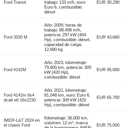
Ford Transit
trabajo: 133 m/h, euro:
EUR 30.290
Euro 6, combustible:
diésel
Año: 2009, horas de
trabajo: 88.498 m/h,
potencia: 297 kW (404
Ford 3530 M
EUR 43.660
Hp), combustible: diésel,
capacidad de carga:
12.680 kg
Año: 2023, kilometraje:
79.600 km, potencia: 309
Ford 4142M
EUR 95.000
kW (420 Hp),
combustible: diésel
Año: 2021, kilometraje:
Ford 4142m 8x4
81.048 km, euro: Euro 6,
EUR 65.700
dcab e6 16s2230
potencia: 309 kW (420
Hp), combustible: diésel
Kilometraje: 36.000 km,
IMER-L&T 2024 en
volumen: 12 m³, marca
el chasis Ford
EUR 75.000
de la hormigonera: IMER-