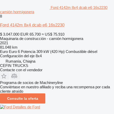
Ford 4142m 8x4 dcab e6 16s2230
camión hormigonera
8
Ford 4142m 8x4 dcab e6 16s2230
$ 3.047.000
EUR 65.700
≈ US$ 75.910
Maquinaria de construcción - camión hormigonera
2021
81.048 km
Euro
Euro 6
Potencia
309 kW (420 Hp)
Combustible
diésel
Configuración del eje
8x4
Rumanía, Chiajna
CEFIN TRUCKS
Contacte con el vendedor
Programa de socios de Machineryline
Conviértase en nuestro afiliado y reciba una recompensa por cada
cliente atraído
Consulte la oferta
Detalles de Ford