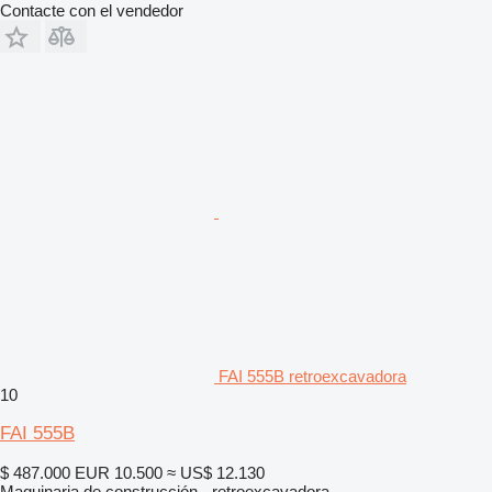
Contacte con el vendedor
FAI 555B retroexcavadora
10
FAI 555B
$ 487.000
EUR 10.500
≈ US$ 12.130
Maquinaria de construcción - retroexcavadora