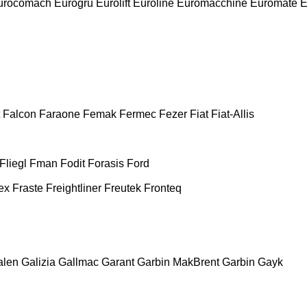
urocomach
Eurogru
Eurolift
Euroline
Euromacchine
Euromate
E
Falcon
Faraone
Femak
Fermec
Fezer
Fiat
Fiat-Allis
Fliegl
Fman
Fodit
Forasis
Ford
ex
Fraste
Freightliner
Freutek
Fronteq
alen
Galizia
Gallmac
Garant
Garbin MakBrent
Garbin
Gayk