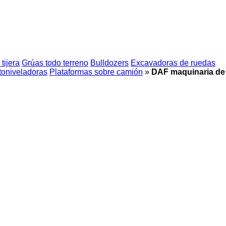
tijera
Grúas todo terreno
Bulldozers
Excavadoras de ruedas
oniveladoras
Plataformas sobre camión
»
DAF maquinaria de