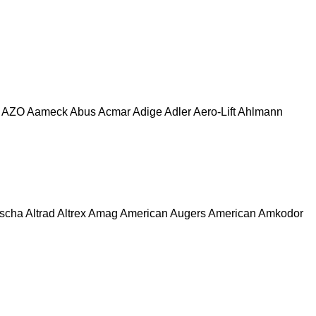
AZO
Aameck
Abus
Acmar
Adige
Adler
Aero-Lift
Ahlmann
escha
Altrad
Altrex
Amag
American Augers
American
Amkodor