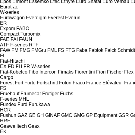
Epos
Ermont
Essemko
Etec
Etnyre
Euro Shatal
Euro Verbau
E
Eurotrac
W-series
Eurowagon
Everdigm
Everest
Everun
ER
Expom
FABO
Compact
Turbomix
FAE
FAI
FAUN
ATF
F-series
RTF
FAW
FM
FMG
FMGru
FML
FS
FTG
Faba
Fablok
Falck Schmidt
FL
Fiat-Hitachi
EX
FD
FH
FR
W-series
Fiat-Kobelco
Fibo Intercon
Fimaks
Fiorentini
Fiori
Fischer
Flex
Cargo
Forest
Fort
Forte
Fortschritt
Foton
Fraco
France Elévateur
Fran
FS
Fruehauf
Frumecar
Frutiger
Fuchs
F-series
MHL
Fundex
Furd
Furukawa
HCR
Fushun
GAZ
GE
GH
GINAF
GMC
GMG
GP Equipment
GSR
G
HRE
Geawelltech
Geax
EK