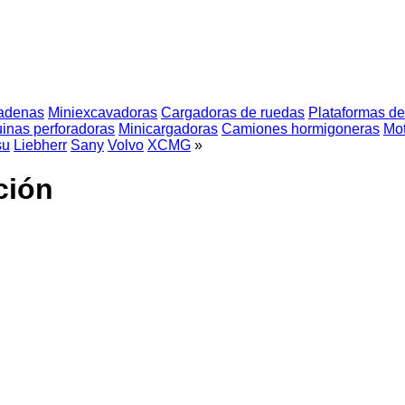
adenas
Miniexcavadoras
Cargadoras de ruedas
Plataformas de 
inas perforadoras
Minicargadoras
Camiones hormigoneras
Mot
su
Liebherr
Sany
Volvo
XCMG
»
ción