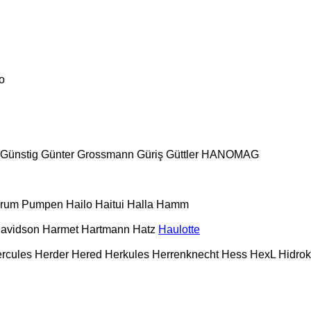
o
Günstig
Günter Grossmann
Güriş
Güttler
HANOMAG
urum Pumpen
Hailo
Haitui
Halla
Hamm
Davidson
Harmet
Hartmann
Hatz
Haulotte
rcules
Herder
Hered
Herkules
Herrenknecht
Hess
HexL
Hidro