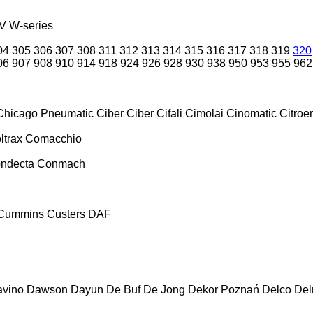
V
W-series
04
305
306
307
308
311
312
313
314
315
316
317
318
319
320
06
907
908
910
914
918
924
926
928
930
938
950
953
955
962
Chicago Pneumatic
Ciber
Ciber
Cifali
Cimolai
Cinomatic
Citroe
ltrax
Comacchio
ndecta
Conmach
Cummins
Custers
DAF
vino
Dawson
Dayun
De Buf
De Jong
Dekor Poznań
Delco
De