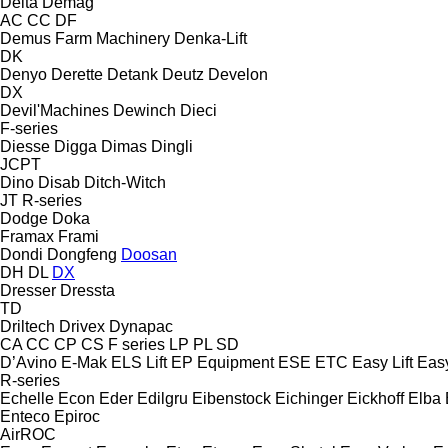
Delta
Demag
AC
CC
DF
Demus Farm Machinery
Denka-Lift
DK
Denyo
Derette
Detank
Deutz
Develon
DX
Devil'Machines
Dewinch
Dieci
F-series
Diesse
Digga
Dimas
Dingli
JCPT
Dino
Disab
Ditch-Witch
JT
R-series
Dodge
Doka
Framax
Frami
Dondi
Dongfeng
Doosan
DH
DL
DX
Dresser
Dressta
TD
Driltech
Drivex
Dynapac
CA
CC
CP
CS
F series
LP
PL
SD
D’Avino
E-Mak
ELS Lift
EP Equipment
ESE
ETC
Easy Lift
Easy
R-series
Echelle
Econ
Eder
Edilgru
Eibenstock
Eichinger
Eickhoff
Elba
Enteco
Epiroc
AirROC