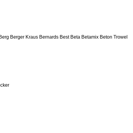
Berg
Berger Kraus
Bernards
Best
Beta
Betamix
Beton Trowel
cker