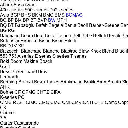
Attack
Ausa
Avant
400 - series
500 - series
700 - series
Avia
BGP
BHS
BKM
BMC
BMS
BOMAG
BC
BF
BM
BP
BT
BVP
BW
MPH
BQ
BT
Babaoğlu
Bafalt
Bagela
Banut
Baoli
Barber-Greene
Bar
BG
RG
Baumann
Beam
Bear
Beco
Beiben
Bell
Belle
Belloli
Benati
Be
Betonstar
Bironcar
Bison
Bison
Bitelli
BB
DTV
SF
Bizzocchi
Blanchard
Blanche
Blastrac
Blaw-Knox
Blend
Bluelif
553
753
A series
E series
S series
T series
Boki
Boom Makina
Bosch
GSH
Boss
Boxer
Brand
Bravi
Leonardo
Breining
Bremat
Brian James
Brinkmann
Brokk
Bron
Bronto Sky
AHK
Böhler
CF
CFMG
CHTZ
CIFA
K-series
PC
CIMC RJST
CIMC
CMC
CMC
CMI
CMV
CNH
CTE
Camc
Capt
CK
Carmix
3.5
Carter
Casagrande