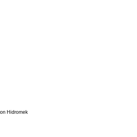
kon
Hidromek