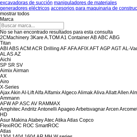
excavadoras de succión
manipuladores de materiales
generadores eléctricos
accesorios para maquinaria de constru
mostrar todos
Marca
No se han encontrado resultados para esta consulta
2CMachinery
3Kare
A.TOM
A1 Container
AB
ABC
ABG
Titan
ABI
ABS
ACM
ACR Drilling
AF
AFA
AFIX
AFT
AGP
AGT
AL-Va
AL
AS
AZ
Aichi
SP
SR
SV
Aimix
Airman
AX
Airo
X-Series
Ajax
Akin
Al-Lift
Alfa
Alfamix
Algeco
Alimak
Aliva
Allatt
Allen
Al
Ammann
AFW
AP
ASC
AV
RAMMAX
Amphitec
Andritz
Antonelli
Apageo
Arbetsvagnar
Arcen
Arcome
HD
Asur Makina
Atabey
Atec
Atika
Atlas Copco
FlexiROC
ROC
SmartROC
Atlas
1304
1404
1604
AR
MH
W series