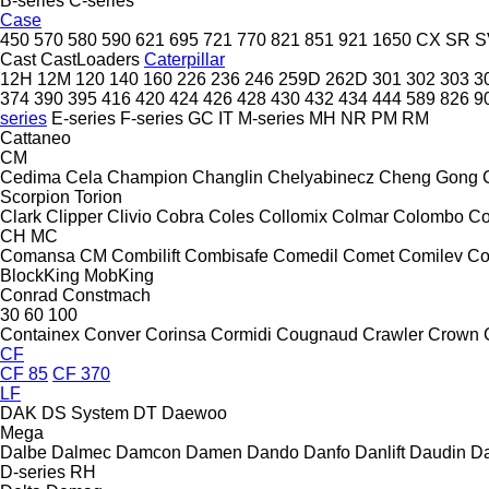
B-series
C-series
Case
450
570
580
590
621
695
721
770
821
851
921
1650
CX
SR
S
Cast
CastLoaders
Caterpillar
12H
12M
120
140
160
226
236
246
259D
262D
301
302
303
3
374
390
395
416
420
424
426
428
430
432
434
444
589
826
9
series
E-series
F-series
GC
IT
M-series
MH
NR
PM
RM
Cattaneo
CM
Cedima
Cela
Champion
Changlin
Chelyabinecz
Cheng Gong
Scorpion
Torion
Clark
Clipper
Clivio
Cobra
Coles
Collomix
Colmar
Colombo
Co
CH
MC
Comansa CM
Combilift
Combisafe
Comedil
Comet
Comilev
Co
BlockKing
MobKing
Conrad
Constmach
30
60
100
Containex
Conver
Corinsa
Cormidi
Cougnaud
Crawler
Crown
CF
CF 85
CF 370
LF
DAK
DS System
DT
Daewoo
Mega
Dalbe
Dalmec
Damcon
Damen
Dando
Danfo
Danlift
Daudin
Da
D-series
RH