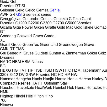
Geda
Gehl
R-series
RT
SL
Geismar
Geko
Gelco
Gemsa
Genie
AWP
GR
GS
S series
Z series
Gençgüçsan
Geoprobe
Geotec
Geotech
GiTech
Giant
D-series
G1200
G2200
G2300
G2700
G5000
V-series
Gicalla
Giga Power
Giken
Giraffe
Gold Mac
Gold İskele
Gomac
GT
Goodeng
Gottwald
Graco
Gradall
XL
Granit
Greco
GreenTec
Greenland
Groenewegen
Grove
GMK
RT
TMS
Gru Benedini
Gruse
Guidetti
Guntert & Zimmerman
Göker
Gölz
D-series
HARO
HBM
HBM-Nobas
BG
HBXG
HG
HMT
HP
HSB
HSM
HSW
HTC
HZM
Habermann A
3307
3412
DV
GRW
H-series
HC
HD
HP
HW
Hammer
Hangcha
Hanix
Hanjin
Hansa
Hanta
Harcon
Harley-
Compact
H-series
HA
HT
Optimum
Star
Hausherr
Haverkate
HeatWork
Heinkel
Hek
Henra
Heracles
He
HMK
Hightop
Hikoki
Hilti
Hilton
Hino
700
Hinowa