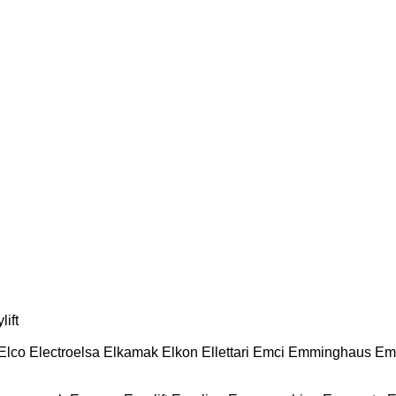
lift
Elco
Electroelsa
Elkamak
Elkon
Ellettari
Emci
Emminghaus
Em