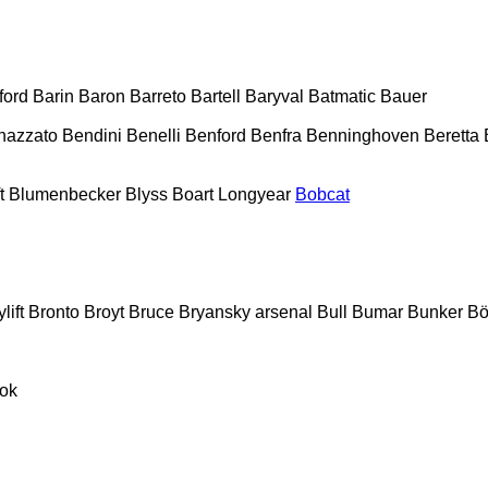
ford
Barin
Baron
Barreto
Bartell
Baryval
Batmatic
Bauer
nazzato
Bendini
Benelli
Benford
Benfra
Benninghoven
Beretta
t
Blumenbecker
Blyss
Boart Longyear
Bobcat
lift
Bronto
Broyt
Bruce
Bryansky arsenal
Bull
Bumar
Bunker
Bö
ok