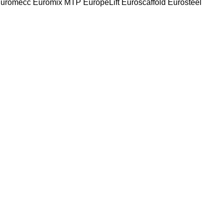
uromecc
Euromix MTP
EuropeLift
Euroscaffold
Eurosteel