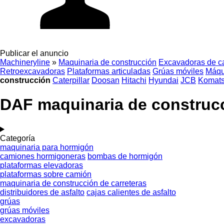
Publicar el anuncio
Machineryline
»
Maquinaria de construcción
Excavadoras de c
Retroexcavadoras
Plataformas articuladas
Grúas móviles
Máqu
construcción
Caterpillar
Doosan
Hitachi
Hyundai
JCB
Komat
DAF maquinaria de construc
Categoría
maquinaria para hormigón
camiones hormigoneras
bombas de hormigón
plataformas elevadoras
plataformas sobre camión
maquinaria de construcción de carreteras
distribuidores de asfalto
cajas calientes de asfalto
grúas
grúas móviles
excavadoras