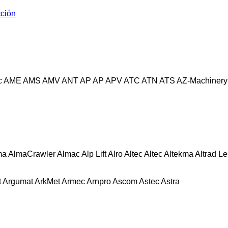
cción
c
AME
AMS
AMV
ANT
AP
AP
APV
ATC
ATN
ATS
AZ-Machinery
ma
AlmaCrawler
Almac
Alp Lift
Alro
Altec
Altec
Altekma
Altrad L
t
Argumat
ArkMet
Armec
Arnpro
Ascom
Astec
Astra