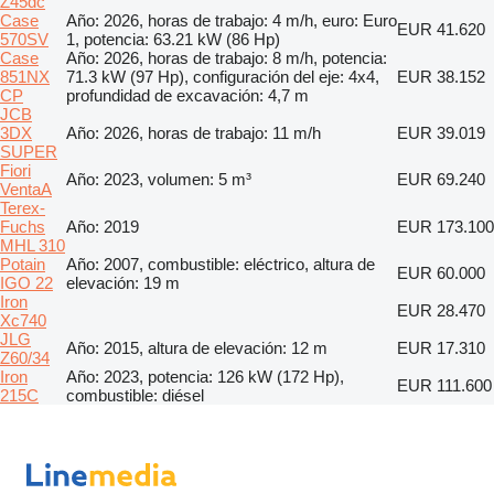
Z45dc
Case
Año: 2026, horas de trabajo: 4 m/h, euro: Euro
EUR 41.620
570SV
1, potencia: 63.21 kW (86 Hp)
Case
Año: 2026, horas de trabajo: 8 m/h, potencia:
851NX
71.3 kW (97 Hp), configuración del eje: 4x4,
EUR 38.152
CP
profundidad de excavación: 4,7 m
JCB
3DX
Año: 2026, horas de trabajo: 11 m/h
EUR 39.019
SUPER
Fiori
Año: 2023, volumen: 5 m³
EUR 69.240
VentaA
Terex-
Fuchs
Año: 2019
EUR 173.100
MHL 310
Potain
Año: 2007, combustible: eléctrico, altura de
EUR 60.000
IGO 22
elevación: 19 m
Iron
EUR 28.470
Xc740
JLG
Año: 2015, altura de elevación: 12 m
EUR 17.310
Z60/34
Iron
Año: 2023, potencia: 126 kW (172 Hp),
EUR 111.600
215C
combustible: diésel