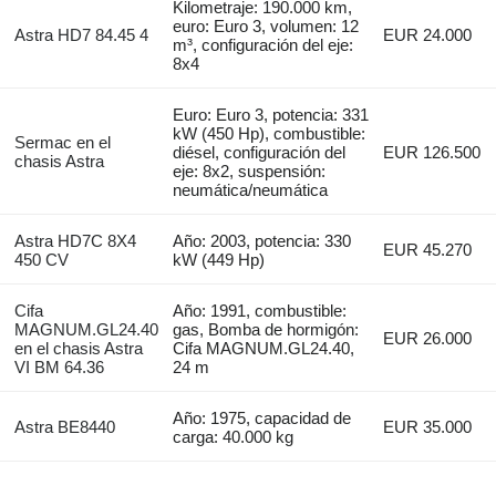
Kilometraje: 190.000 km,
euro: Euro 3, volumen: 12
Astra HD7 84.45 4
EUR 24.000
m³, configuración del eje:
8x4
Euro: Euro 3, potencia: 331
kW (450 Hp), combustible:
Sermac en el
diésel, configuración del
EUR 126.500
chasis Astra
eje: 8x2, suspensión:
neumática/neumática
Astra HD7C 8X4
Año: 2003, potencia: 330
EUR 45.270
450 CV
kW (449 Hp)
Cifa
Año: 1991, combustible:
MAGNUM.GL24.40
gas, Bomba de hormigón:
EUR 26.000
en el chasis Astra
Cifa MAGNUM.GL24.40,
VI BM 64.36
24 m
Año: 1975, capacidad de
Astra BE8440
EUR 35.000
carga: 40.000 kg