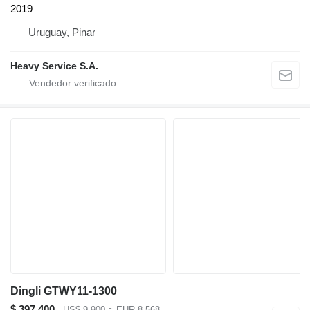
2019
Uruguay, Pinar
Heavy Service S.A.
Dingli GTWY11-1300
$ 397.400
US$ 9.900
≈ EUR 8.568