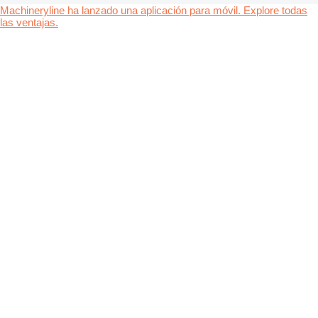
Machineryline ha lanzado una aplicación para móvil. Explore todas
las ventajas.