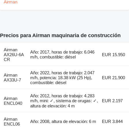
Precios para Airman maquinaria de construcción
Airman
Año: 2017, horas de trabajo: 6.046
AX26U-6A
EUR 15.950
m/h, combustible: diésel
CR
Año: 2022, horas de trabajo: 2.047
Airman
m/h, potencia: 18.38 kW (25 Hp),
EUR 21.900
AX33U-7
combustible: diésel
Año: 2012, horas de trabajo: 4.283
Airman
m/h, mini: ✓, sistema de orugas: ✓,
EUR 2.197
ENCL040
altura de elevación: 4 m
Airman
Año: 2008, altura de elevación: 6 m
EUR 3.844
ENCL06