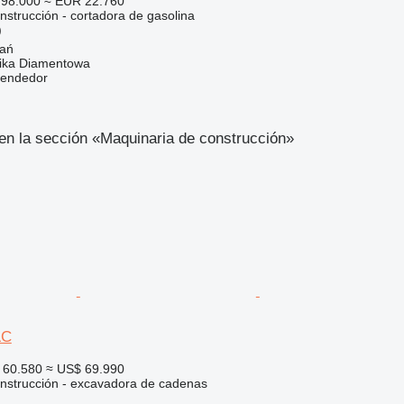
98.000
≈ EUR 22.760
nstrucción - cortadora de gasolina
)
nań
ka Diamentowa
vendedor
en la sección «Maquinaria de construcción»
LC
 60.580
≈ US$ 69.990
nstrucción - excavadora de cadenas