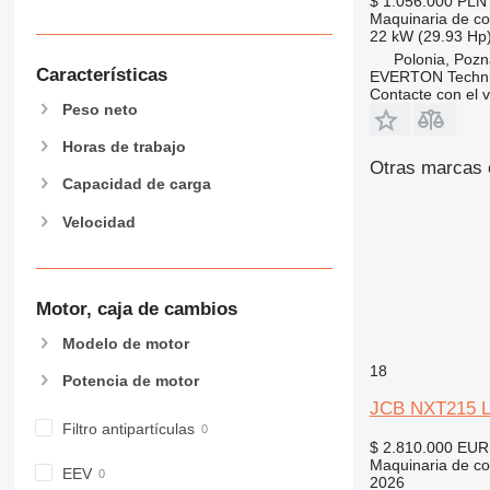
432
$ 1.056.000
PLN 
Maquinaria de co
434
22 kW (29.93 Hp
444
Polonia, Poz
Características
EVERTON Techni
589
Contacte con el 
826
Peso neto
906
Horas de trabajo
907
Otras marcas 
908
Capacidad de carga
910
Velocidad
914
918
924
Motor, caja de cambios
926
928
Modelo de motor
930
18
Potencia de motor
938
JCB NXT215 
950
Filtro antipartículas
953
$ 2.810.000
EUR
Maquinaria de co
955
EEV
2026