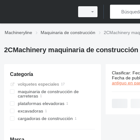
Machineryline
Maquinaria de construcción
2CMachinery maqu
2CMachinery maquinaria de construcción
Clasificar
:
Fec
Categoría
4 anuncios
Fecha de publ
antiguo en par
volquetes especiales
maquinaria de construcción de
carreteras
plataformas elevadoras
cortadoras de gasolina
excavadoras
plataformas suspendidas
cargadoras de construcción
miniexcavadoras
cargadoras de ruedas
Marca