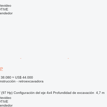
tevideo
TIVE
vendedor
CP
 38.080
≈ US$ 44.000
nstrucción - retroexcavadora
 (97 Hp)
Configuración del eje
4x4
Profundidad de excavación
4,7 m
tevideo
TIVE
vendedor