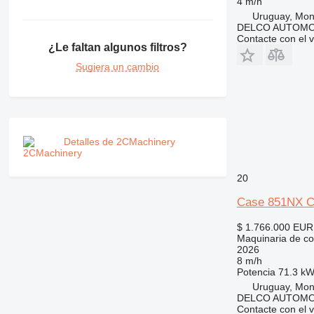
4 m/h
M-series
Uruguay, Mon
DELCO AUTOMO
MH
Contacte con el 
NR
¿Le faltan algunos filtros?
PM
Sugiera un cambio
RM
V-series
Detalles de 2CMachinery
20
Case 851NX 
$ 1.766.000
EUR
Maquinaria de co
2026
8 m/h
Potencia
71.3 kW
Uruguay, Mon
DELCO AUTOMO
Contacte con el 