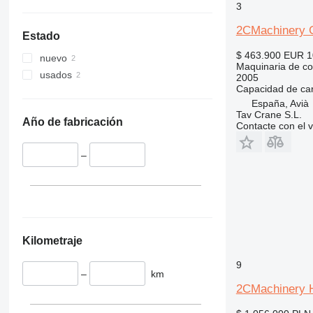
3
326
NXT
329
S-Series
2CMachinery 
Estado
330
TM
$ 463.900
EUR 1
nuevo
336
VMT
Maquinaria de co
usados
2005
340
Vibromax
Capacidad de ca
345
España, Avià
349
Tav Crane S.L.
Año de fabricación
Contacte con el 
350
365
–
374
390
395
416
420
Kilometraje
424
426
9
–
km
428
2CMachinery 
430