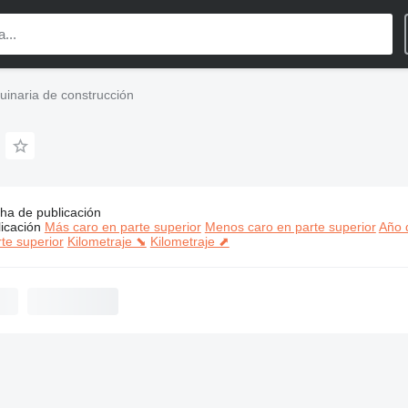
inaria de construcción
ha de publicación
:
2CMachinery maquinaria de construcción
icación
Más caro en parte superior
Menos caro en parte superior
Año d
te superior
Kilometraje ⬊
Kilometraje ⬈