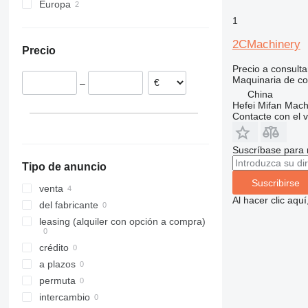
Europa
W-series
305
406
1932
LTR
FMX
XE
Polonia
1
306
407
2030
MK
G-series
XG
España
307
409
2630
PR
L-series
XM
2CMachinery
Precio
308
426
2646
R-series
LM
XP
Precio a consulta
311
427
3246
SD
XR
Maquinaria de co
–
312
435S
3369
XS
China
313
436
3394
XZ
Hefei Mifan Mac
Contacte con el 
314
437
4069
ZL
315
456
4394
Suscríbase para 
316
457
E-series
Tipo de anuncio
317
8008
Liftlux
Suscribirse
318
8018
Pecolift
venta
Al hacer clic aq
319
8025
R-series
del fabricante
320
8026
Toucan
leasing (alquiler con opción a compra)
321
8030
crédito
322
8035
a plazos
323
CT
permuta
324
JS
intercambio
325
JZ