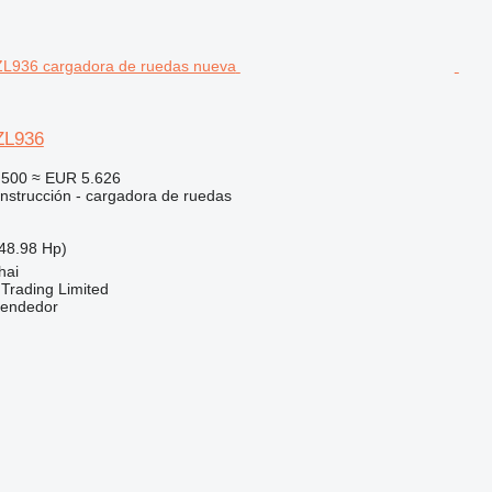
ZL936
.500
≈ EUR 5.626
nstrucción - cargadora de ruedas
48.98 Hp)
hai
Trading Limited
vendedor