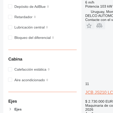
962
6 m/h
Potencia
103 kW 
Depósito de AdBlue
963
Uruguay, Mon
966
DELCO AUTOMO
Retardador
Contacte con el 
972
973
Lubricación central
980
Bloqueo del diferencial
982
988
990
992
Cabina
AP
C-series
Calefacción estática
CB
Aire acondicionado
CS
11
D series
JCB JS210 LC
E-series
F-series
Ejes
$ 2.730.000
EUR
GC
Maquinaria de co
Ejes
2026
IT