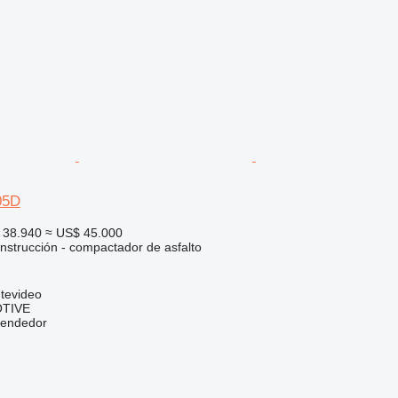
05D
 38.940
≈ US$ 45.000
nstrucción - compactador de asfalto
tevideo
TIVE
vendedor