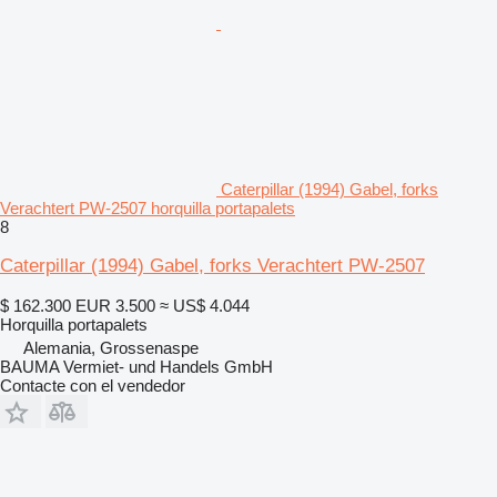
Caterpillar (1994) Gabel, forks
Verachtert PW-2507 horquilla portapalets
8
Caterpillar (1994) Gabel, forks Verachtert PW-2507
$ 162.300
EUR 3.500
≈ US$ 4.044
Horquilla portapalets
Alemania, Grossenaspe
BAUMA Vermiet- und Handels GmbH
Contacte con el vendedor