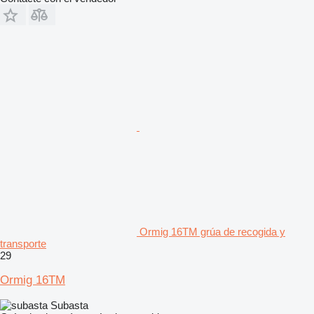
Ormig 16TM grúa de recogida y
transporte
29
Ormig 16TM
Subasta