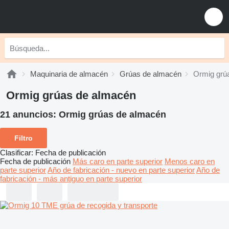
Maquinaria de almacén
Grúas de almacén
Ormig grú
Ormig grúas de almacén
21 anuncios:
Ormig grúas de almacén
Filtro
Clasificar
:
Fecha de publicación
Fecha de publicación
Más caro en parte superior
Menos caro en
parte superior
Año de fabricación - nuevo en parte superior
Año de
fabricación - más antiguo en parte superior