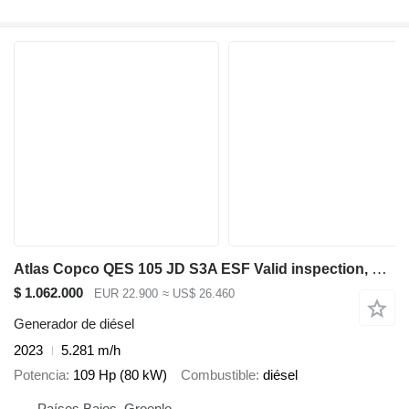
Atlas Copco QES 105 JD S3A ESF Valid inspection, Diesel, 105 k
$ 1.062.000
EUR 22.900
≈ US$ 26.460
Generador de diésel
2023
5.281 m/h
Potencia
109 Hp (80 kW)
Combustible
diésel
Países Bajos, Groenlo