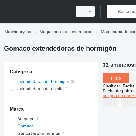
Machineryline
Maquinaria de construcción
Maquinaria de con
Gomaco extendedoras de hormigón
32 anuncios
Categoría
Filtro
extendedoras de hormigón
Clasificar
:
Fecha 
extendedoras de asfalto
Fecha de publica
antiguo en parte 
extendedoras de cadenas
Marca
Ammann
Gomaco
AFW
Guntert & Zimmerman
GT