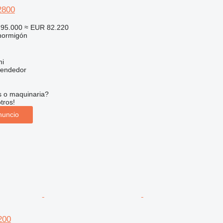
800
95.000
≈ EUR 82.220
hormigón
mi
vendedor
s o maquinaria?
tros!
nuncio
200