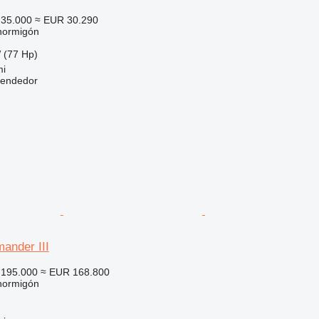
35.000
≈ EUR 30.290
hormigón
 (77 Hp)
mi
vendedor
nder III
195.000
≈ EUR 168.800
hormigón