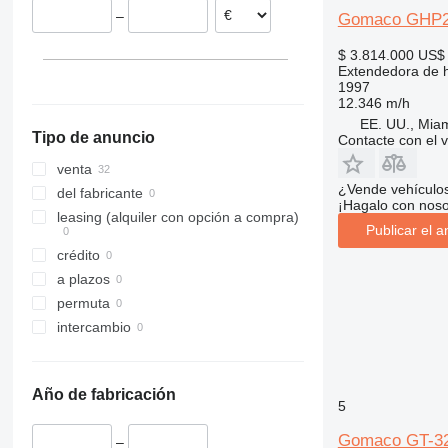
–
Gomaco GHP2
$ 3.814.000
US$ 
Extendedora de 
1997
12.346 m/h
EE. UU., Mia
Tipo de anuncio
Contacte con el 
venta
¿Vende vehículo
del fabricante
¡Hagalo con noso
leasing (alquiler con opción a compra)
Publicar el a
crédito
a plazos
permuta
intercambio
Año de fabricación
5
Gomaco GT-3
–