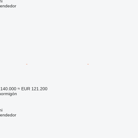
mi
vendedor
140.000
≈ EUR 121.200
hormigón
mi
vendedor