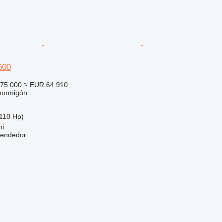
600
75.000
≈ EUR 64.910
hormigón
110 Hp)
mi
vendedor