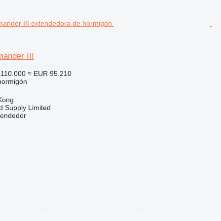
nder III
110.000
≈ EUR 95.210
hormigón
Kong
d Supply Limited
vendedor