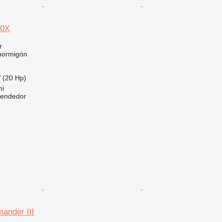
50X
r
hormigón
 (20 Hp)
mi
vendedor
nder III