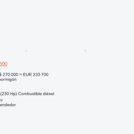
600
$ 270.000
≈ EUR 233.700
hormigón
(230 Hp)
Combustible
diésel
mi
vendedor