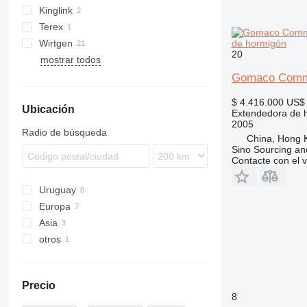
Kinglink
GT-3200
Terex
GT-3600
de hormigón
Wirtgen
20
mostrar todos
SP
TCM
Gomaco Comma
$ 4.416.000
US$ 
Ubicación
Extendedora de 
2005
Radio de búsqueda
China, Hong 
Sino Sourcing an
Contacte con el 
Uruguay
Europa
Asia
Alemania
otros
Portugal
Turkmenistán
Luxemburgo
China
Marruecos
Reino Unido
Precio
8