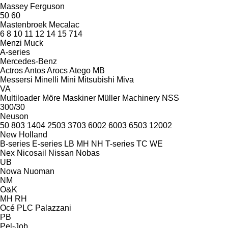
Massey Ferguson
50
60
Mastenbroek
Mecalac
6
8
10
11
12
14
15
714
Menzi Muck
A-series
Mercedes-Benz
Actros
Antos
Arocs
Atego
MB
Messersi
Minelli
Mini
Mitsubishi
Miva
VA
Multiloader
Möre Maskiner
Müller Machinery
NSS
300/30
Neuson
50
803
1404
2503
3703
6002
6003
6503
12002
New Holland
B-series
E-series
LB
MH
NH
T-series
TC
WE
Nex
Nicosail
Nissan
Nobas
UB
Nowa
Nuoman
NM
O&K
MH
RH
Océ
PLC
Palazzani
PB
Pel-Job