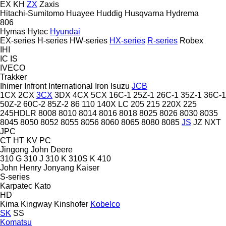
EX
KH
ZX
Zaxis
Hitachi-Sumitomo
Huayee
Huddig
Husqvarna
Hydrema
806
Hymas
Hytec
Hyundai
EX-series
H-series
HW-series
HX-series
R-series
Robex
IHI
IC
IS
IVECO
Trakker
Ihimer
Infront
International
Iron
Isuzu
JCB
1CX
2CX
3CX
3DX
4CX
5CX
16C-1
25Z-1
26C-1
35Z-1
36C-1
50Z-2
60C-2
85Z-2
86
110
140X LC
205
215
220X
225
245HDLR
8008
8010
8014
8016
8018
8025
8026
8030
8035
8045
8050
8052
8055
8056
8060
8065
8080
8085
JS
JZ
NXT
JPC
CT
HT
KV
PC
Jingong
John Deere
310 G
310 J
310 K
310S K
410
John Henry
Jonyang
Kaiser
S-series
Karpatec
Kato
HD
Kima
Kingway
Kinshofer
Kobelco
SK
SS
Komatsu