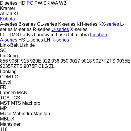
D series
HD
PC
PW
SK
WA
WB
Kramer
Allrad
KL
Kubota
A-series
B-series
GL-series
K-series
KH-series
KX-series
L-
series
M-series
R-series
U-series
X-series
LT
LTMG
Ladys
Landward
Laski
Liba
Libra
Liebherr
A-series
HS
L-series
LH
R-series
Link-Belt
Lishide
SC
LiuGong
856
906F
915
920E
922
936
950
9017
9018
9027FZTS
9035E
9035FZTS
9075F
CLG
ZL
Lonking
CDM
LG
Lovol
FR
Lännen
MAN
TGA
TGS
MST
MTS
Machpro
MP
Maco
Mahindra
Manitou
MBL-X
Mantsinen
110