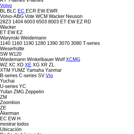
RT
T-series
V-series
Volvo
BL
BLC
EC
ECR
EW
EWR
Volvo-ABG
Vote
WCM
Wacker Neuson
28Z3
1404
6003
6503
8003
ET
EW
EZ
RD
Wacker
ET
EW
EZ
Warynski
Weidemann
1140
1160
1190
1280
1390
3070
3080
T-series
Weserhütte
SW
W120
Wiedemann
Winkelbauer
Wolf
XCMG
WZ
XC
XD
XE
XG
XR
ZL
XTM
YUMZ
Yamaha
Yanmar
B-series
C-series
SV
Vio
Yuchai
U-series
YC
Yufan
ZMG
Zeppelin
ZM
Zoomlion
ZE
Åkerman
EC
EW
H
mostrar todos
Ubicación