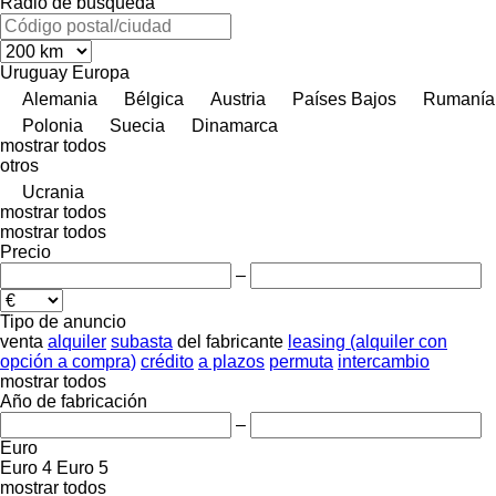
Radio de búsqueda
Uruguay
Europa
Alemania
Bélgica
Austria
Países Bajos
Rumanía
Polonia
Suecia
Dinamarca
mostrar todos
otros
Ucrania
mostrar todos
mostrar todos
Precio
–
Tipo de anuncio
venta
alquiler
subasta
del fabricante
leasing (alquiler con
opción a compra)
crédito
a plazos
permuta
intercambio
mostrar todos
Año de fabricación
–
Euro
Euro 4
Euro 5
mostrar todos