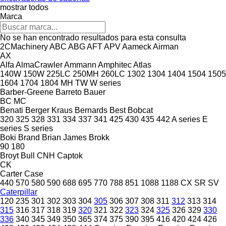
mostrar todos
Marca
No se han encontrado resultados para esta consulta
2CMachinery
ABC
ABG
AFT
APV
Aameck
Airman
AX
Alfa
AlmaCrawler
Ammann
Amphitec
Atlas
140W
150W
225LC
250MH
260LC
1302
1304
1404
1504
1505
1604
1704
1804
MH
TW
W series
Barber-Greene
Barreto
Bauer
BC
MC
Benati
Berger Kraus
Bernards
Best
Bobcat
320
325
328
331
334
337
341
425
430
435
442
A series
E
series
S series
Boki
Brand
Brian James
Brokk
90
180
Broyt
Bull
CNH
Captok
CK
Carter
Case
440
570
580
590
688
695
770
788
851
1088
1188
CX
SR
SV
Caterpillar
120
235
301
302
303
304
305
306
307
308
311
312
313
314
315
316
317
318
319
320
321
322
323
324
325
326
329
330
336
340
345
349
350
365
374
375
390
395
416
420
424
426