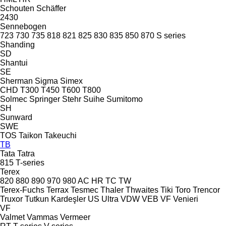
Schouten
Schäffer
2430
Sennebogen
723
730
735
818
821
825
830
835
850
870
S series
Shanding
SD
Shantui
SE
Sherman
Sigma
Simex
CHD
T300
T450
T600
T800
Solmec
Springer
Stehr
Suihe
Sumitomo
SH
Sunward
SWE
TOS
Taikon
Takeuchi
TB
Tata
Tatra
815
T-series
Terex
820
880
890
970
980
AC
HR
TC
TW
Terex-Fuchs
Terrax
Tesmec
Thaler
Thwaites
Tiki
Toro
Trencor
Truxor
Tutkun Kardeşler
US
Ultra
VDW
VEB
VF Venieri
VF
Valmet
Vammas
Vermeer