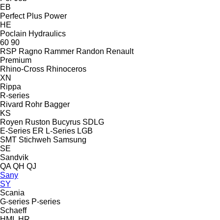
EB
Perfect
Plus Power
HE
Poclain Hydraulics
60
90
RSP
Ragno
Rammer
Randon
Renault
Premium
Rhino-Cross
Rhinoceros
XN
Rippa
R-series
Rivard
Rohr Bagger
KS
Royen
Ruston Bucyrus
SDLG
E-Series
ER
L-Series
LGB
SMT Stichweh
Samsung
SE
Sandvik
QA
QH
QJ
Sany
SY
Scania
G-series
P-series
Schaeff
HML
HR