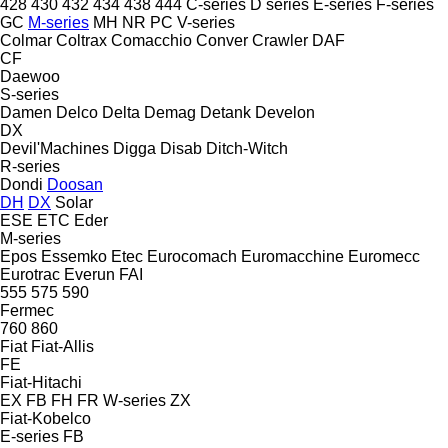
428
430
432
434
438
444
C-series
D series
E-series
F-series
GC
M-series
MH
NR
PC
V-series
Colmar
Coltrax
Comacchio
Conver
Crawler
DAF
CF
Daewoo
S-series
Damen
Delco
Delta
Demag
Detank
Develon
DX
Devil'Machines
Digga
Disab
Ditch-Witch
R-series
Dondi
Doosan
DH
DX
Solar
ESE
ETC
Eder
M-series
Epos
Essemko
Etec
Eurocomach
Euromacchine
Euromecc
Eurotrac
Everun
FAI
555
575
590
Fermec
760
860
Fiat
Fiat-Allis
FE
Fiat-Hitachi
EX
FB
FH
FR
W-series
ZX
Fiat-Kobelco
E-series
FB