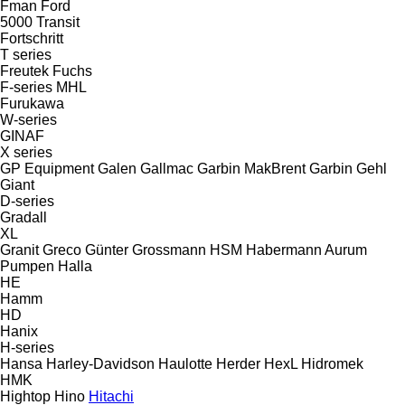
Fman
Ford
5000
Transit
Fortschritt
T series
Freutek
Fuchs
F-series
MHL
Furukawa
W-series
GINAF
X series
GP Equipment
Galen
Gallmac
Garbin MakBrent
Garbin
Gehl
Giant
D-series
Gradall
XL
Granit
Greco
Günter Grossmann
HSM
Habermann Aurum
Pumpen
Halla
HE
Hamm
HD
Hanix
H-series
Hansa
Harley-Davidson
Haulotte
Herder
HexL
Hidromek
HMK
Hightop
Hino
Hitachi