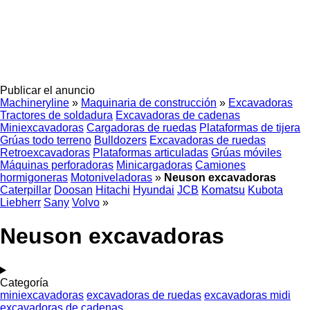
Publicar el anuncio
Machineryline
»
Maquinaria de construcción
»
Excavadoras
Tractores de soldadura
Excavadoras de cadenas
Miniexcavadoras
Cargadoras de ruedas
Plataformas de tijera
Grúas todo terreno
Bulldozers
Excavadoras de ruedas
Retroexcavadoras
Plataformas articuladas
Grúas móviles
Máquinas perforadoras
Minicargadoras
Camiones
hormigoneras
Motoniveladoras
»
Neuson excavadoras
Caterpillar
Doosan
Hitachi
Hyundai
JCB
Komatsu
Kubota
Liebherr
Sany
Volvo
»
Neuson excavadoras
Categoría
miniexcavadoras
excavadoras de ruedas
excavadoras midi
excavadoras de cadenas