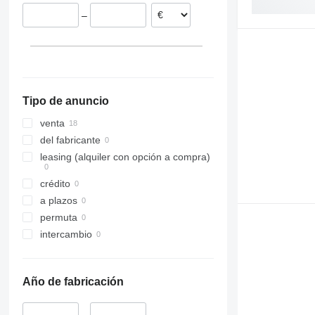
Alemania
–
Polonia
Hungría
Tipo de anuncio
venta
del fabricante
leasing (alquiler con opción a compra)
crédito
a plazos
permuta
intercambio
Año de fabricación