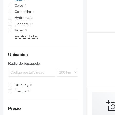
Case
1304
Caterpillar
1404
788
Hydrema
1604
315
DX
XL
Liebherr
323
Robex
Terex
345
A-series
E-series
MH
mostrar todos
M-series
TW
Ubicación
Radio de búsqueda
Uruguay
Europa
Países Bajos
Letonia
Precio
Francia