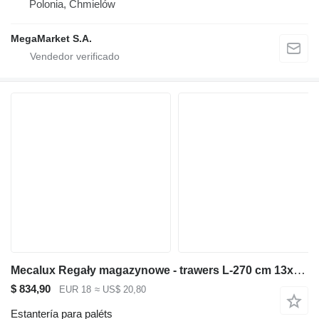
Polonia, Chmielów
MegaMarket S.A.
Mecalux Regały magazynowe - trawers L-270 cm 13x5 cm używany
$ 834,90
EUR 18
≈ US$ 20,80
Estantería para paléts