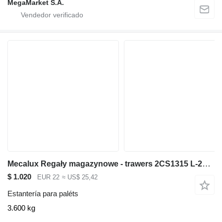
MegaMarket S.A.
Mecalux Regały magazynowe - trawers 2CS1315 L-270 cm 13x5 cm używany
$ 1.020
EUR 22
≈ US$ 25,42
Estantería para paléts
3.600 kg