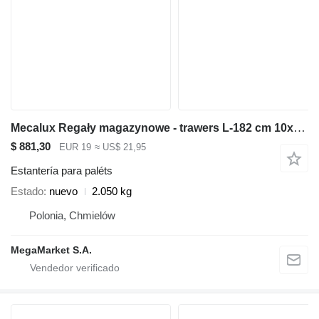
Mecalux Regały magazynowe - trawers L-182 cm 10x5 cm nowy
$ 881,30
EUR 19
≈ US$ 21,95
Estantería para paléts
Estado
nuevo
2.050 kg
Polonia, Chmielów
MegaMarket S.A.