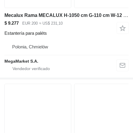
Mecalux Rama MECALUX H-1050 cm G-110 cm W-12 cm niebieski używana
$ 9.277
EUR 200
≈ US$ 231,10
Estantería para paléts
Polonia, Chmielów
MegaMarket S.A.