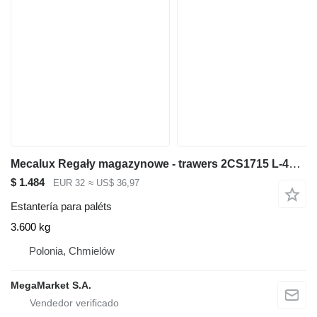
Mecalux Regały magazynowe - trawers 2CS1715 L-400 cm 17x5 cm używany
$ 1.484
EUR 32
≈ US$ 36,97
Estantería para paléts
3.600 kg
Polonia, Chmielów
MegaMarket S.A.