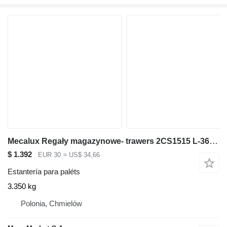
Mecalux Regały magazynowe- trawers 2CS1515 L-360 cm 15x5 cm używany
$ 1.392
EUR 30
≈ US$ 34,66
Estantería para paléts
3.350 kg
Polonia, Chmielów