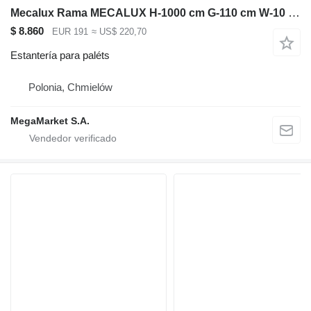
Mecalux Rama MECALUX H-1000 cm G-110 cm W-10 cm niebieski używana
$ 8.860
EUR 191
≈ US$ 220,70
Estantería para paléts
Polonia, Chmielów
MegaMarket S.A.