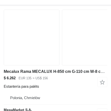
Mecalux Rama MECALUX H-850 cm G-110 cm W-8 cm niebieski używana
$ 6.262
EUR 135
≈ US$ 156
Estantería para paléts
Polonia, Chmielów
MegaMarket S.A.