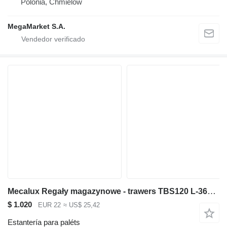
Polonia, Chmielów
MegaMarket S.A.
Mecalux Regały magazynowe - trawers TBS120 L-360 cm 12x5 cm używany
$ 1.020
EUR 22
≈ US$ 25,42
Estantería para paléts