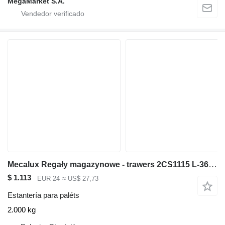
MegaMarket S.A.
Mecalux Regały magazynowe - trawers 2CS1115 L-360 cm 11x5 cm używany
$ 1.113
EUR 24
≈ US$ 27,73
Estantería para paléts
2.000 kg