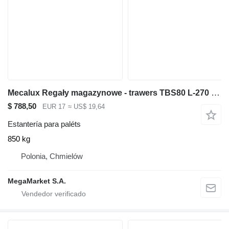
Mecalux Regały magazynowe - trawers TBS80 L-270 cm 8x5 cm używany
$ 788,50
EUR 17
≈ US$ 19,64
Estantería para paléts
850 kg
Polonia, Chmielów
MegaMarket S.A.