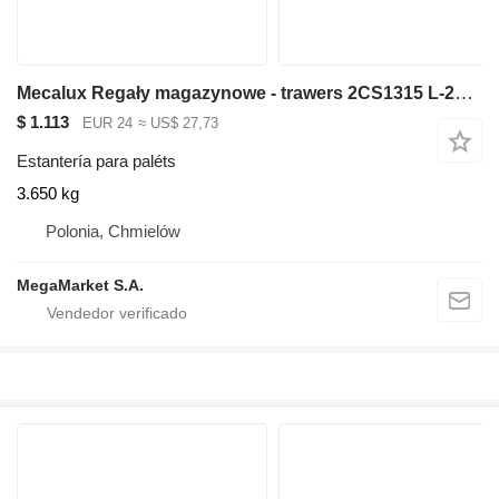
Mecalux Regały magazynowe - trawers 2CS1315 L-270 cm 13x5 cm używany
$ 1.113
EUR 24
≈ US$ 27,73
Estantería para paléts
3.650 kg
Polonia, Chmielów
MegaMarket S.A.