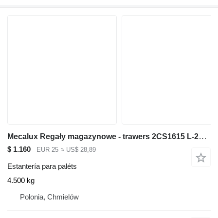
Mecalux Regały magazynowe - trawers 2CS1615 L-270 cm 16x5 cm używany
$ 1.160
EUR 25
≈ US$ 28,89
Estantería para paléts
4.500 kg
Polonia, Chmielów