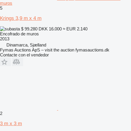
muros
5
Krings 3,9 m x 4 m
$ 99.280
DKK 16.000
≈ EUR 2.140
Encofrado de muros
2013
Dinamarca, Sjælland
Fymas Auctions ApS – visit the auction fymasauctions.dk
Contacte con el vendedor
2
3 m x 3 m