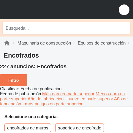
Maquinaria de construcción
Equipos de construcción
Encofrados
227 anuncios:
Encofrados
Filtro
Clasificar
:
Fecha de publicación
Fecha de publicación
Más caro en parte superior
Menos caro en
parte superior
Año de fabricación - nuevo en parte superior
Año de
fabricación - más antiguo en parte superior
Seleccione una categoría:
encofrados de muros
soportes de encofrado